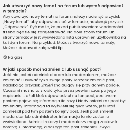
Jak utworzyć nowy temat na forum lub wysłać odpowiedź
w temacie?
Aby utworzyć nowy temat na forum, należy nacisnąć przycisk
„Nowy temat”, aby odpowiedzieć w temacie, nacisnąć przycisk
„Odpowiedz”. Być może, że przed publikowaniem wiadomości
trzeba będzie się zarejestrować. Na dole strony forum lub
strony tematów jest wyświetlana lista uprawnień użytkownika na
każdym forum. Na przykład: Możesz tworzyć nowe tematy,
Możesz dodawać załączniki itp.
Na górę
W jaki sposób można zmienić lub usunąć post?
Jeśli nie jesteś administratorem lub moderatorem, możesz
zmieniać i usuwać tylko swoje posty. Możesz zmienić post,
naciskając przycisk
Zmień
znajdujący się przy danym poście.
Czasami można to zrobić tylko przez pewien czas po jego
napisaniu. Jeżeli ktoś odpowiedział na ten post, pod twoim
postem pojawi się informacja ile razy i kiedy ostatni raz post był
zmieniany. Informacja ta wyświetli się tylko wtedy, jeśli ktoś
zamieścił pod tym postem kolejny post. Jeśli post zmienił
moderator lub administrator, informacja ta nie zostanie
wyświetlona. Administratorzy i moderatorzy mogą zostawić
notatkę z informacją, dlaczego ten post zmieniali. Zwykli