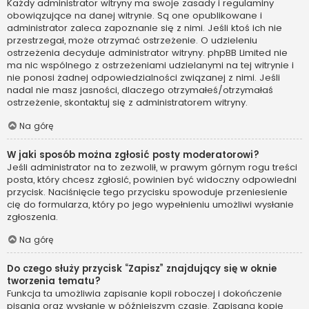
Każdy administrator witryny ma swoje zasady i regulaminy
obowiązujące na danej witrynie. Są one opublikowane i
administrator zaleca zapoznanie się z nimi. Jeśli ktoś ich nie
przestrzegał, może otrzymać ostrzeżenie. O udzieleniu
ostrzeżenia decyduje administrator witryny. phpBB Limited nie
ma nic wspólnego z ostrzeżeniami udzielanymi na tej witrynie i
nie ponosi żadnej odpowiedzialności związanej z nimi. Jeśli
nadal nie masz jasności, dlaczego otrzymałeś/otrzymałaś
ostrzeżenie, skontaktuj się z administratorem witryny.
Na górę
W jaki sposób można zgłosić posty moderatorowi?
Jeśli administrator na to zezwolił, w prawym górnym rogu treści
posta, który chcesz zgłosić, powinien być widoczny odpowiedni
przycisk. Naciśnięcie tego przycisku spowoduje przeniesienie
cię do formularza, który po jego wypełnieniu umożliwi wysłanie
zgłoszenia.
Na górę
Do czego służy przycisk “Zapisz” znajdujący się w oknie
tworzenia tematu?
Funkcja ta umożliwia zapisanie kopii roboczej i dokończenie
pisania oraz wysłanie w późniejszym czasie. Zapisaną kopię