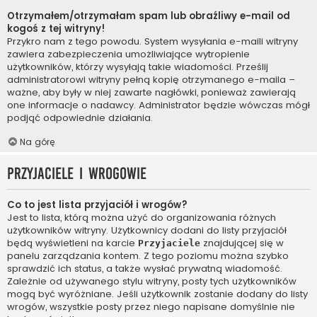
Otrzymałem/otrzymałam spam lub obraźliwy e-mail od
kogoś z tej witryny!
Przykro nam z tego powodu. System wysyłania e-maili witryny
zawiera zabezpieczenia umożliwiające wytropienie
użytkowników, którzy wysyłają takie wiadomości. Prześlij
administratorowi witryny pełną kopię otrzymanego e-maila –
ważne, aby były w niej zawarte nagłówki, ponieważ zawierają
one informacje o nadawcy. Administrator będzie wówczas mógł
podjąć odpowiednie działania.
Na górę
Przyjaciele i wrogowie
Co to jest lista przyjaciół i wrogów?
Jest to lista, którą można użyć do organizowania różnych
użytkowników witryny. Użytkownicy dodani do listy przyjaciół
będą wyświetleni na karcie
znajdującej się w
Przyjaciele
panelu zarządzania kontem. Z tego poziomu można szybko
sprawdzić ich status, a także wysłać prywatną wiadomość.
Zależnie od używanego stylu witryny, posty tych użytkowników
mogą być wyróżniane. Jeśli użytkownik zostanie dodany do listy
wrogów, wszystkie posty przez niego napisane domyślnie nie