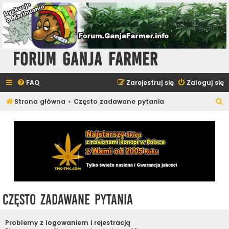
Forum Ganja Farmer
FAQ
Zarejestruj się
Zaloguj się
S
Strona główna
Często zadawane pytania
z
u
k
a
j
Często zadawane pytania
Problemy z logowaniem i rejestracją