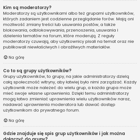
Kim są moderatorzy?
Moderatorzy są użytkownikami albo też grupami użytkowników,
których zadaniem jest codzienne przeglądanie forów. Mają oni
możliwość zmiany treści lub usuwania postów, a także
blokowania, odblokowywania, przenoszenia, usuwania i
dzielenia tematów na forum, które moderują. Z reguły
moderatorzy czuwają, aby użytkownicy pisali na temat oraz nie
publikowali niewłaściwych i obraźliwych materiałów.
Na górę
Co to są grupy użytkowników?
Grupy użytkowników, to grupy, na jakie administratorzy dzielą
całą społeczność witryny, aby łatwiej było nimi zarządzać. Każdy
użytkownik może należeć do wielu grup, a każda grupa może
mieć swoje własne uprawnienia. Dzięki temu administratorzy
mogą łatwo zmieniać uprawnienia wielu użytkowników naraz,
nadawać uprawnienia moderatora lub dawać dostęp
użytkownikom do prywatnego forum.
Na górę
Gdzie znajduje się spis grup użytkowników i jak można
dołączyć do grupy?