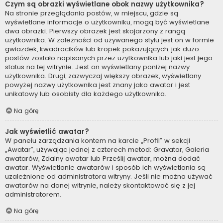
Czym są obrazki wyświetlane obok nazwy użytkownika?
Na stronie przeglądania postów, w miejscu, gdzie są
wyświetlane informacje o użytkowniku, mogą być wyświetlane
dwa obrazki. Pierwszy obrazek jest skojarzony z rangą
użytkownika. W zależności od używanego stylu jest on w formie
gwiazdek, kwadracików lub kropek pokazujących, jak dużo
postów zostało napisanych przez użytkownika lub jaki jest jego
status na tej witrynie. Jest on wyświetlany poniżej nazwy
użytkownika. Drugi, zazwyczaj większy obrazek, wyświetlany
powyżej nazwy użytkownika jest znany jako awatar i jest
unikatowy lub osobisty dla każdego użytkownika.
Na górę
Jak wyświetlić awatar?
W panelu zarządzania kontem na karcie „Profil” w sekcji
„Awatar”, używając jednej z czterech metod: Gravatar, Galeria
awatarów, Zdalny awatar lub Prześlij awatar, można dodać
awatar. Wyświetlanie awatarów i sposób ich wyświetlania są
uzależnione od administratora witryny. Jeśli nie można używać
awatarów na danej witrynie, należy skontaktować się z jej
administratorem.
Na górę