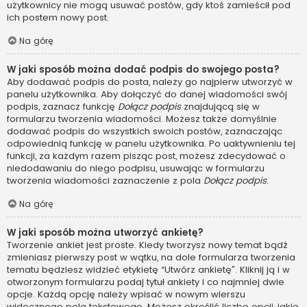
użytkownicy nie mogą usuwać postów, gdy ktoś zamieścił pod
ich postem nowy post.
Na górę
W jaki sposób można dodać podpis do swojego posta?
Aby dodawać podpis do posta, należy go najpierw utworzyć w
panelu użytkownika. Aby dołączyć do danej wiadomości swój
podpis, zaznacz funkcję
Dołącz podpis
znajdującą się w
formularzu tworzenia wiadomości. Możesz także domyślnie
dodawać podpis do wszystkich swoich postów, zaznaczając
odpowiednią funkcję w panelu użytkownika. Po uaktywnieniu tej
funkcji, za każdym razem pisząc post, możesz zdecydować o
niedodawaniu do niego podpisu, usuwając w formularzu
tworzenia wiadomości zaznaczenie z pola
Dołącz podpis
.
Na górę
W jaki sposób można utworzyć ankietę?
Tworzenie ankiet jest proste. Kiedy tworzysz nowy temat bądź
zmieniasz pierwszy post w wątku, na dole formularza tworzenia
tematu będziesz widzieć etykietę “Utwórz ankietę”. Kliknij ją i w
otworzonym formularzu podaj tytuł ankiety i co najmniej dwie
opcje. Każdą opcję należy wpisać w nowym wierszu
widocznego pola tekstowego. Możesz określić liczbę opcji, jakie