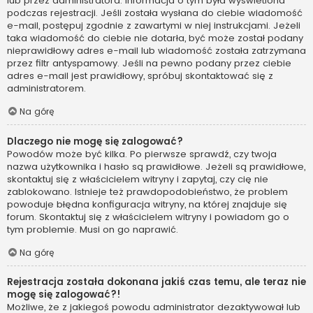
lub przez administratora. Informacja o tym była wyświetlona
podczas rejestracji. Jeśli została wysłana do ciebie wiadomość
e-mail, postępuj zgodnie z zawartymi w niej instrukcjami. Jeżeli
taka wiadomość do ciebie nie dotarła, być może został podany
nieprawidłowy adres e-mail lub wiadomość została zatrzymana
przez filtr antyspamowy. Jeśli na pewno podany przez ciebie
adres e-mail jest prawidłowy, spróbuj skontaktować się z
administratorem.
Na górę
Dlaczego nie mogę się zalogować?
Powodów może być kilka. Po pierwsze sprawdź, czy twoja
nazwa użytkownika i hasło są prawidłowe. Jeżeli są prawidłowe,
skontaktuj się z właścicielem witryny i zapytaj, czy cię nie
zablokowano. Istnieje też prawdopodobieństwo, że problem
powoduje błędna konfiguracja witryny, na której znajduje się
forum. Skontaktuj się z właścicielem witryny i powiadom go o
tym problemie. Musi on go naprawić.
Na górę
Rejestracja została dokonana jakiś czas temu, ale teraz nie
mogę się zalogować?!
Możliwe, że z jakiegoś powodu administrator dezaktywował lub