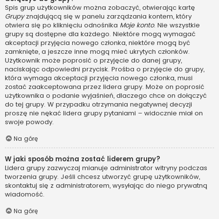
Spis grup użytkowników można zobaczyć, otwierając kartę
Grupy
znajdującą się w panelu zarządzania kontem, który
otwiera się po kliknięciu odnośnika
Moje konto
. Nie wszystkie
grupy są dostępne dla każdego. Niektóre mogą wymagać
akceptacji przyjęcia nowego członka, niektóre mogą być
zamknięte, a jeszcze inne mogą mieć ukrytych członków.
Użytkownik może poprosić o przyjęcie do danej grupy,
naciskając odpowiedni przycisk. Prośba o przyjęcie do grupy,
która wymaga akceptacji przyjęcia nowego członka, musi
zostać zaakceptowana przez lidera grupy. Może on poprosić
użytkownika o podanie wyjaśnień, dlaczego chce on dołączyć
do tej grupy. W przypadku otrzymania negatywnej decyzji
proszę nie nękać lidera grupy pytaniami – widocznie miał on
swoje powody.
Na górę
W jaki sposób można zostać liderem grupy?
Lidera grupy zazwyczaj mianuje administrator witryny podczas
tworzenia grupy. Jeśli chcesz utworzyć grupę użytkowników,
skontaktuj się z administratorem, wysyłając do niego prywatną
wiadomość.
Na górę