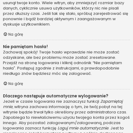
usunął twoje konto. Wiele witryn, aby zmniejszyć rozmiar bazy
danych, cyklicznie usuwa użytkowników, którzy nic nie pisali
przez dłuższy czas. Jeśli tak się stało, spróbuj zarejestrować się
ponownie i bądź bardziej aktywnym i zaangażowanym w
dyskusje użytkownikiem.
Na górę
Nie pamiętam hasła!
Zachowaj spokój! Twoje hasło wprawdzie nie może zostać
odzyskane, ale bez problemu może zostać zresetowane.
Przejdź na stronę logowania i kliknij odnośnik “Nie pamiętam
hasła”. Postępuj zgodnie z instrukcjami, a prawdopodobnie
niedługo znów będziesz móc się zalogować.
Na górę
Dlaczego następuje automatyczne wylogowanie?
Jeżeli w czasie logowania nie zaznaczysz funkcji
Zapamiętaj
mnie
, witryna zachowa informację o tym, że twój pobyt na tej
witrynie będzie trwał tylko określony przez administratora czas.
Zapobiega to niewłaściwemu użyciu twojego konta przez kogoś
innego. Aby pozostać zalogowanym/zalogowaną, podczas
logowania zaznacz funkcję
Loguj mnie automatycznie
. Jest to