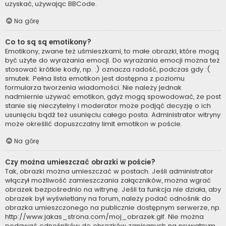
uzyskać, używając BBCode.
Na górę
Co to są są emotikony?
Emotikony, zwane też uśmieszkami, to małe obrazki, które mogą
być użyte do wyrażania emocji. Do wyrażania emocji można też
stosować krótkie kody, np. :) oznacza radość, podczas gdy :(
smutek. Pełna lista emotikon jest dostępna z poziomu
formularza tworzenia wiadomości. Nie należy jednak
nadmiernie używać emotikon, gdyż mogą spowodować, że post
stanie się nieczytelny i moderator może podjąć decyzję o ich
usunięciu bądź też usunięciu całego posta. Administrator witryny
może określić dopuszczalny limit emotikon w poście.
Na górę
Czy można umieszczać obrazki w poście?
Tak, obrazki można umieszczać w postach. Jeśli administrator
włączył możliwość zamieszczania załączników, można wgrać
obrazek bezpośrednio na witrynę. Jeśli ta funkcja nie działa, aby
obrazek był wyświetlany na forum, należy podać odnośnik do
obrazka umieszczonego na publicznie dostępnym serwerze, np.
http://www.jakas_strona.com/moj_obrazek.gif. Nie można
podawać odnośników do obrazków zapisanych na prywatnym