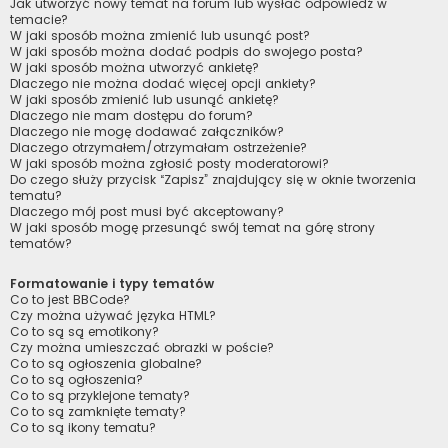
Jak utworzyć nowy temat na forum lub wysłać odpowiedź w
temacie?
W jaki sposób można zmienić lub usunąć post?
W jaki sposób można dodać podpis do swojego posta?
W jaki sposób można utworzyć ankietę?
Dlaczego nie można dodać więcej opcji ankiety?
W jaki sposób zmienić lub usunąć ankietę?
Dlaczego nie mam dostępu do forum?
Dlaczego nie mogę dodawać załączników?
Dlaczego otrzymałem/otrzymałam ostrzeżenie?
W jaki sposób można zgłosić posty moderatorowi?
Do czego służy przycisk “Zapisz” znajdujący się w oknie tworzenia
tematu?
Dlaczego mój post musi być akceptowany?
W jaki sposób mogę przesunąć swój temat na górę strony
tematów?
Formatowanie i typy tematów
Co to jest BBCode?
Czy można używać języka HTML?
Co to są są emotikony?
Czy można umieszczać obrazki w poście?
Co to są ogłoszenia globalne?
Co to są ogłoszenia?
Co to są przyklejone tematy?
Co to są zamknięte tematy?
Co to są ikony tematu?