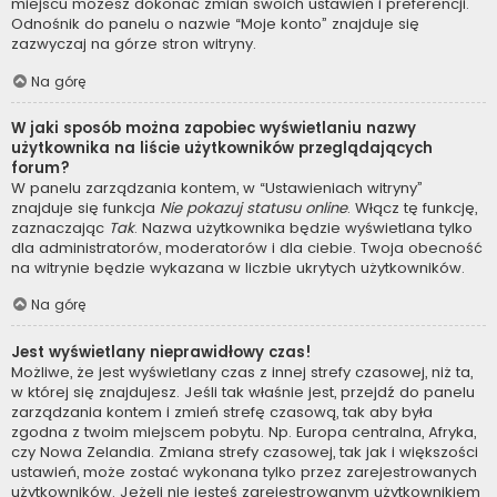
miejscu możesz dokonać zmian swoich ustawień i preferencji.
Odnośnik do panelu o nazwie “Moje konto” znajduje się
zazwyczaj na górze stron witryny.
Na górę
W jaki sposób można zapobiec wyświetlaniu nazwy
użytkownika na liście użytkowników przeglądających
forum?
W panelu zarządzania kontem, w “Ustawieniach witryny”
znajduje się funkcja
Nie pokazuj statusu online
. Włącz tę funkcję,
zaznaczając
Tak
. Nazwa użytkownika będzie wyświetlana tylko
dla administratorów, moderatorów i dla ciebie. Twoja obecność
na witrynie będzie wykazana w liczbie ukrytych użytkowników.
Na górę
Jest wyświetlany nieprawidłowy czas!
Możliwe, że jest wyświetlany czas z innej strefy czasowej, niż ta,
w której się znajdujesz. Jeśli tak właśnie jest, przejdź do panelu
zarządzania kontem i zmień strefę czasową, tak aby była
zgodna z twoim miejscem pobytu. Np. Europa centralna, Afryka,
czy Nowa Zelandia. Zmiana strefy czasowej, tak jak i większości
ustawień, może zostać wykonana tylko przez zarejestrowanych
użytkowników. Jeżeli nie jesteś zarejestrowanym użytkownikiem