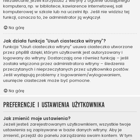
niezalecane, jeżeli korzystasz z witryny z ogólnie dostępnego
komputera, np. w bibliotece, kawiarence internetowej, sali
komputerowej w szkole lub na uczelni itp. Jeśli nie widzisz tej
funkcji, oznacza to, że administrator ją wyłączył.
Na górę
Jak działa funkcja “Usuń ciasteczka witryny”?
Funkcja “Usuń ciasteczka witryny” usuwa ciasteczka utworzone
przez phpBB dzięki, którym użytkownik jest autoryzowany i
logowany do witryny. Dostarczają one również funkcję – jeśli
została włączona przez administratora witryny – śledzenia
przeczytanych i nieprzeczytanych przez użytkownika postów.
Jeśli występują problemy z logowaniem/wylogowaniem,
usunięcie ciasteczek może być pomocne.
Na górę
Preferencje i ustawienia użytkownika
Jak zmienić moje ustawienia?
Jeżeli jesteś zarejestrowanym użytkownikiem, wszystkie twoje
ustawienia są zapisywane w bazie danych witryny. Aby je
zmienić, przejdź do panelu zarządzania swoim kontem. W tym