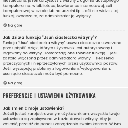
niezalecane, jeżeli korzystasz z witryny z ogólnie dostępnego
komputera, np. w bibliotece, kawiarence internetowej, sali
komputerowej w szkole lub na uczelni itp. Jeśli nie widzisz tej
funkcji, oznacza to, że administrator ją wyłączył.
Na górę
Jak działa funkcja “Usuń ciasteczka witryny”?
Funkcja “Usuń ciasteczka witryny” usuwa ciasteczka utworzone
przez phpBB dzięki, którym użytkownik jest autoryzowany i
logowany do witryny. Dostarczają one również funkcję – jeśli
została włączona przez administratora witryny – śledzenia
przeczytanych i nieprzeczytanych przez użytkownika postów.
Jeśli występują problemy z logowaniem/wylogowaniem,
usunięcie ciasteczek może być pomocne.
Na górę
Preferencje i ustawienia użytkownika
Jak zmienić moje ustawienia?
Jeżeli jesteś zarejestrowanym użytkownikiem, wszystkie twoje
ustawienia są zapisywane w bazie danych witryny. Aby je
zmienić, przejdź do panelu zarządzania swoim kontem. W tym