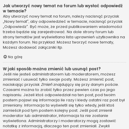
Jak utworzyć nowy temat na forum lub wysłać odpowiedź
w temacie?
Aby utworzyć nowy temat na forum, należy nacisnąć przycisk
„Nowy temat”, aby odpowiedzieć w temacie, nacisnąć przycisk
„Odpowiedz”. Być może, że przed publikowaniem wiadomości
trzeba będzie się zarejestrować. Na dole strony forum lub
strony tematów jest wyświetlana lista uprawnień użytkownika na
każdym forum. Na przykład: Możesz tworzyć nowe tematy,
Możesz dodawać załączniki itp.
Na górę
W jaki sposób można zmienić lub usunąć post?
Jeśli nie jesteś administratorem lub moderatorem, możesz
zmieniać i usuwać tylko swoje posty. Możesz zmienić post,
naciskając przycisk
Zmień
znajdujący się przy danym poście.
Czasami można to zrobić tylko przez pewien czas po jego
napisaniu. Jeżeli ktoś odpowiedział na ten post, pod twoim
postem pojawi się informacja ile razy i kiedy ostatni raz post był
zmieniany. Informacja ta wyświetli się tylko wtedy, jeśli ktoś
zamieścił pod tym postem kolejny post. Jeśli post zmienił
moderator lub administrator, informacja ta nie zostanie
wyświetlona. Administratorzy i moderatorzy mogą zostawić
notatkę z informacją, dlaczego ten post zmieniali. Zwykli