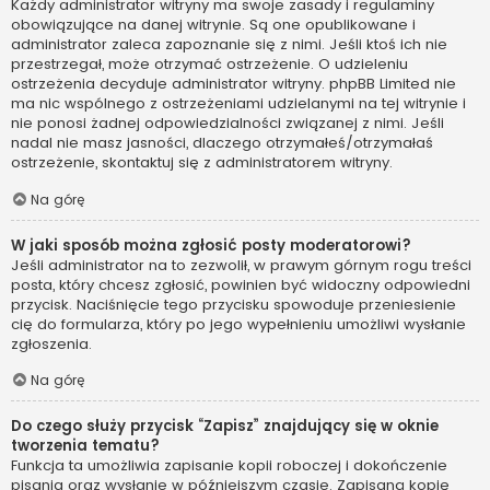
Każdy administrator witryny ma swoje zasady i regulaminy
obowiązujące na danej witrynie. Są one opublikowane i
administrator zaleca zapoznanie się z nimi. Jeśli ktoś ich nie
przestrzegał, może otrzymać ostrzeżenie. O udzieleniu
ostrzeżenia decyduje administrator witryny. phpBB Limited nie
ma nic wspólnego z ostrzeżeniami udzielanymi na tej witrynie i
nie ponosi żadnej odpowiedzialności związanej z nimi. Jeśli
nadal nie masz jasności, dlaczego otrzymałeś/otrzymałaś
ostrzeżenie, skontaktuj się z administratorem witryny.
Na górę
W jaki sposób można zgłosić posty moderatorowi?
Jeśli administrator na to zezwolił, w prawym górnym rogu treści
posta, który chcesz zgłosić, powinien być widoczny odpowiedni
przycisk. Naciśnięcie tego przycisku spowoduje przeniesienie
cię do formularza, który po jego wypełnieniu umożliwi wysłanie
zgłoszenia.
Na górę
Do czego służy przycisk “Zapisz” znajdujący się w oknie
tworzenia tematu?
Funkcja ta umożliwia zapisanie kopii roboczej i dokończenie
pisania oraz wysłanie w późniejszym czasie. Zapisaną kopię