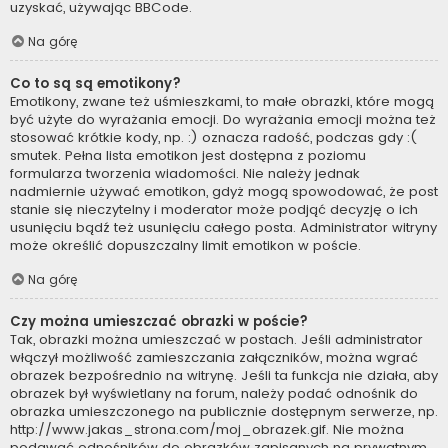
uzyskać, używając BBCode.
Na górę
Co to są są emotikony?
Emotikony, zwane też uśmieszkami, to małe obrazki, które mogą
być użyte do wyrażania emocji. Do wyrażania emocji można też
stosować krótkie kody, np. :) oznacza radość, podczas gdy :(
smutek. Pełna lista emotikon jest dostępna z poziomu
formularza tworzenia wiadomości. Nie należy jednak
nadmiernie używać emotikon, gdyż mogą spowodować, że post
stanie się nieczytelny i moderator może podjąć decyzję o ich
usunięciu bądź też usunięciu całego posta. Administrator witryny
może określić dopuszczalny limit emotikon w poście.
Na górę
Czy można umieszczać obrazki w poście?
Tak, obrazki można umieszczać w postach. Jeśli administrator
włączył możliwość zamieszczania załączników, można wgrać
obrazek bezpośrednio na witrynę. Jeśli ta funkcja nie działa, aby
obrazek był wyświetlany na forum, należy podać odnośnik do
obrazka umieszczonego na publicznie dostępnym serwerze, np.
http://www.jakas_strona.com/moj_obrazek.gif. Nie można
podawać odnośników do obrazków zapisanych na prywatnym