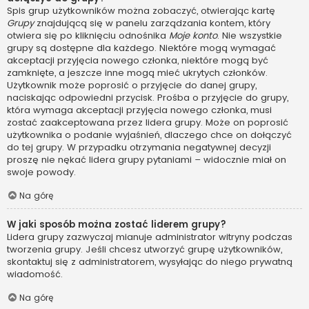
Spis grup użytkowników można zobaczyć, otwierając kartę
Grupy
znajdującą się w panelu zarządzania kontem, który
otwiera się po kliknięciu odnośnika
Moje konto
. Nie wszystkie
grupy są dostępne dla każdego. Niektóre mogą wymagać
akceptacji przyjęcia nowego członka, niektóre mogą być
zamknięte, a jeszcze inne mogą mieć ukrytych członków.
Użytkownik może poprosić o przyjęcie do danej grupy,
naciskając odpowiedni przycisk. Prośba o przyjęcie do grupy,
która wymaga akceptacji przyjęcia nowego członka, musi
zostać zaakceptowana przez lidera grupy. Może on poprosić
użytkownika o podanie wyjaśnień, dlaczego chce on dołączyć
do tej grupy. W przypadku otrzymania negatywnej decyzji
proszę nie nękać lidera grupy pytaniami – widocznie miał on
swoje powody.
Na górę
W jaki sposób można zostać liderem grupy?
Lidera grupy zazwyczaj mianuje administrator witryny podczas
tworzenia grupy. Jeśli chcesz utworzyć grupę użytkowników,
skontaktuj się z administratorem, wysyłając do niego prywatną
wiadomość.
Na górę