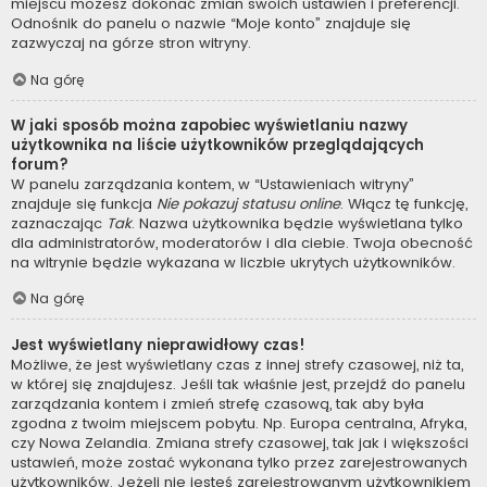
miejscu możesz dokonać zmian swoich ustawień i preferencji.
Odnośnik do panelu o nazwie “Moje konto” znajduje się
zazwyczaj na górze stron witryny.
Na górę
W jaki sposób można zapobiec wyświetlaniu nazwy
użytkownika na liście użytkowników przeglądających
forum?
W panelu zarządzania kontem, w “Ustawieniach witryny”
znajduje się funkcja
Nie pokazuj statusu online
. Włącz tę funkcję,
zaznaczając
Tak
. Nazwa użytkownika będzie wyświetlana tylko
dla administratorów, moderatorów i dla ciebie. Twoja obecność
na witrynie będzie wykazana w liczbie ukrytych użytkowników.
Na górę
Jest wyświetlany nieprawidłowy czas!
Możliwe, że jest wyświetlany czas z innej strefy czasowej, niż ta,
w której się znajdujesz. Jeśli tak właśnie jest, przejdź do panelu
zarządzania kontem i zmień strefę czasową, tak aby była
zgodna z twoim miejscem pobytu. Np. Europa centralna, Afryka,
czy Nowa Zelandia. Zmiana strefy czasowej, tak jak i większości
ustawień, może zostać wykonana tylko przez zarejestrowanych
użytkowników. Jeżeli nie jesteś zarejestrowanym użytkownikiem