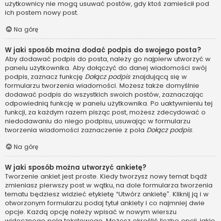
użytkownicy nie mogą usuwać postów, gdy ktoś zamieścił pod
ich postem nowy post.
Na górę
W jaki sposób można dodać podpis do swojego posta?
Aby dodawać podpis do posta, należy go najpierw utworzyć w
panelu użytkownika. Aby dołączyć do danej wiadomości swój
podpis, zaznacz funkcję
Dołącz podpis
znajdującą się w
formularzu tworzenia wiadomości. Możesz także domyślnie
dodawać podpis do wszystkich swoich postów, zaznaczając
odpowiednią funkcję w panelu użytkownika. Po uaktywnieniu tej
funkcji, za każdym razem pisząc post, możesz zdecydować o
niedodawaniu do niego podpisu, usuwając w formularzu
tworzenia wiadomości zaznaczenie z pola
Dołącz podpis
.
Na górę
W jaki sposób można utworzyć ankietę?
Tworzenie ankiet jest proste. Kiedy tworzysz nowy temat bądź
zmieniasz pierwszy post w wątku, na dole formularza tworzenia
tematu będziesz widzieć etykietę “Utwórz ankietę”. Kliknij ją i w
otworzonym formularzu podaj tytuł ankiety i co najmniej dwie
opcje. Każdą opcję należy wpisać w nowym wierszu
widocznego pola tekstowego. Możesz określić liczbę opcji, jakie