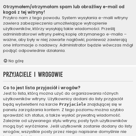
Otrzymałem/otrzymałam spam lub obraźliwy e-mail od
kogoś z tej witryny!
Przykro nam z tego powodu. System wysyłania e-maili witryny
zawiera zabezpieczenia umożliwiające wytropienie
użytkowników, którzy wysyłają takie wiadomości. Prześlij
administratorowi witryny pełną kopię otrzymanego e-maila –
ważne, aby były w niej zawarte nagłówki, ponieważ zawierają
one informacje o nadawcy. Administrator będzie wówczas mógł
podjąć odpowiednie działania.
Na górę
Przyjaciele i wrogowie
Co to jest lista przyjaciół i wrogów?
Jest to lista, którą można użyć do organizowania różnych
użytkowników witryny. Użytkownicy dodani do listy przyjaciół
będą wyświetleni na karcie
znajdującej się w
Przyjaciele
panelu zarządzania kontem. Z tego poziomu można szybko
sprawdzić ich status, a także wysłać prywatną wiadomość.
Zależnie od używanego stylu witryny, posty tych użytkowników
mogą być wyróżniane. Jeśli użytkownik zostanie dodany do listy
wrogów, wszystkie posty przez niego napisane domyślnie nie