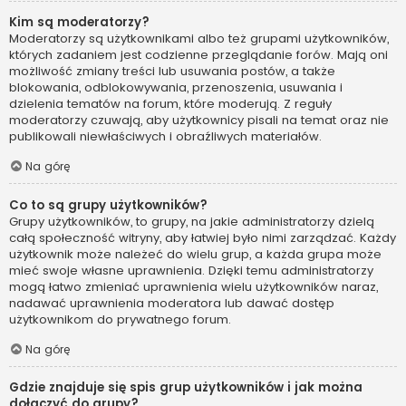
Kim są moderatorzy?
Moderatorzy są użytkownikami albo też grupami użytkowników,
których zadaniem jest codzienne przeglądanie forów. Mają oni
możliwość zmiany treści lub usuwania postów, a także
blokowania, odblokowywania, przenoszenia, usuwania i
dzielenia tematów na forum, które moderują. Z reguły
moderatorzy czuwają, aby użytkownicy pisali na temat oraz nie
publikowali niewłaściwych i obraźliwych materiałów.
Na górę
Co to są grupy użytkowników?
Grupy użytkowników, to grupy, na jakie administratorzy dzielą
całą społeczność witryny, aby łatwiej było nimi zarządzać. Każdy
użytkownik może należeć do wielu grup, a każda grupa może
mieć swoje własne uprawnienia. Dzięki temu administratorzy
mogą łatwo zmieniać uprawnienia wielu użytkowników naraz,
nadawać uprawnienia moderatora lub dawać dostęp
użytkownikom do prywatnego forum.
Na górę
Gdzie znajduje się spis grup użytkowników i jak można
dołączyć do grupy?