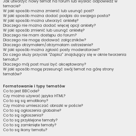
Jak utworzyć nowy temat na forum lub wysłać odpowiedź w
temacie?
W jaki sposób można zmienić lub usunąć post?
W jaki sposób można dodać podpis do swojego posta?
W jaki sposób można utworzyć ankietę?
Dlaczego nie można dodać więcej opcji ankiety?
W jaki sposób zmienić lub usunąć ankietę?
Dlaczego nie mam dostępu do forum?
Dlaczego nie mogę dodawać załączników?
Dlaczego otrzymałem/otrzymałam ostrzeżenie?
W jaki sposób można zgłosić posty moderatorowi?
Do czego służy przycisk “Zapisz” znajdujący się w oknie tworzenia
tematu?
Dlaczego mój post musi być akceptowany?
W jaki sposób mogę przesunąć swój temat na górę strony
tematów?
Formatowanie i typy tematów
Co to jest BBCode?
Czy można używać języka HTML?
Co to są są emotikony?
Czy można umieszczać obrazki w poście?
Co to są ogłoszenia globalne?
Co to są ogłoszenia?
Co to są przyklejone tematy?
Co to są zamknięte tematy?
Co to są ikony tematu?