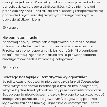
usunął twoje konto. Wiele witryn, aby zmniejszyć rozmiar bazy
danych, cyklicznie usuwa użytkowników, którzy nic nie pisali
przez dłuższy czas. Jeśli tak się stało, spróbuj zarejestrować się
ponownie i bądź bardziej aktywnym i zaangażowanym w
dyskusje użytkownikiem.
Na górę
Nie pamiętam hasła!
Zachowaj spokój! Twoje hasło wprawdzie nie może zostać
odzyskane, ale bez problemu może zostać zresetowane.
Przejdź na stronę logowania i kliknij odnośnik “Nie pamiętam
hasła”. Postępuj zgodnie z instrukcjami, a prawdopodobnie
niedługo znów będziesz móc się zalogować.
Na górę
Dlaczego następuje automatyczne wylogowanie?
Jeżeli w czasie logowania nie zaznaczysz funkcji
Zapamiętaj
mnie
, witryna zachowa informację o tym, że twój pobyt na tej
witrynie będzie trwał tylko określony przez administratora czas.
Zapobiega to niewłaściwemu użyciu twojego konta przez kogoś
innego. Aby pozostać zalogowanym/zalogowaną, podczas
logowania zaznacz funkcję
Loguj mnie automatycznie
. Jest to