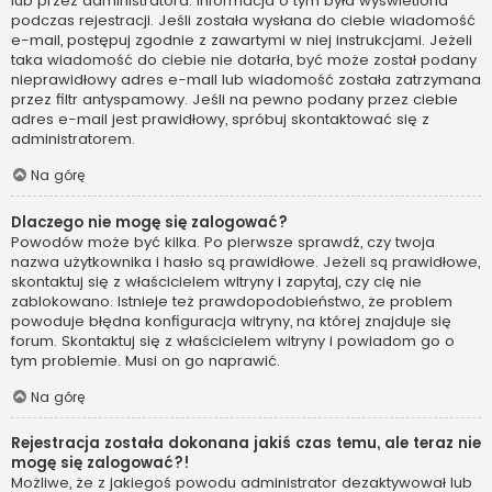
lub przez administratora. Informacja o tym była wyświetlona
podczas rejestracji. Jeśli została wysłana do ciebie wiadomość
e-mail, postępuj zgodnie z zawartymi w niej instrukcjami. Jeżeli
taka wiadomość do ciebie nie dotarła, być może został podany
nieprawidłowy adres e-mail lub wiadomość została zatrzymana
przez filtr antyspamowy. Jeśli na pewno podany przez ciebie
adres e-mail jest prawidłowy, spróbuj skontaktować się z
administratorem.
Na górę
Dlaczego nie mogę się zalogować?
Powodów może być kilka. Po pierwsze sprawdź, czy twoja
nazwa użytkownika i hasło są prawidłowe. Jeżeli są prawidłowe,
skontaktuj się z właścicielem witryny i zapytaj, czy cię nie
zablokowano. Istnieje też prawdopodobieństwo, że problem
powoduje błędna konfiguracja witryny, na której znajduje się
forum. Skontaktuj się z właścicielem witryny i powiadom go o
tym problemie. Musi on go naprawić.
Na górę
Rejestracja została dokonana jakiś czas temu, ale teraz nie
mogę się zalogować?!
Możliwe, że z jakiegoś powodu administrator dezaktywował lub