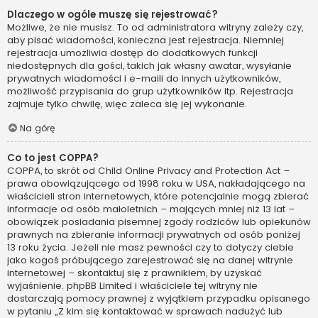
Dlaczego w ogóle muszę się rejestrować?
Możliwe, że nie musisz. To od administratora witryny zależy czy,
aby pisać wiadomości, konieczna jest rejestracja. Niemniej
rejestracja umożliwia dostęp do dodatkowych funkcji
niedostępnych dla gości, takich jak własny awatar, wysyłanie
prywatnych wiadomości i e-maili do innych użytkowników,
możliwość przypisania do grup użytkowników itp. Rejestracja
zajmuje tylko chwilę, więc zaleca się jej wykonanie.
Na górę
Co to jest COPPA?
COPPA, to skrót od Child Online Privacy and Protection Act –
prawa obowiązującego od 1998 roku w USA, nakładającego na
właścicieli stron internetowych, które potencjalnie mogą zbierać
informacje od osób małoletnich – mających mniej niż 13 lat –
obowiązek posiadania pisemnej zgody rodziców lub opiekunów
prawnych na zbieranie informacji prywatnych od osób poniżej
13 roku życia. Jeżeli nie masz pewności czy to dotyczy ciebie
jako kogoś próbującego zarejestrować się na danej witrynie
internetowej – skontaktuj się z prawnikiem, by uzyskać
wyjaśnienie. phpBB Limited i właściciele tej witryny nie
dostarczają pomocy prawnej z wyjątkiem przypadku opisanego
w pytaniu „Z kim się kontaktować w sprawach nadużyć lub