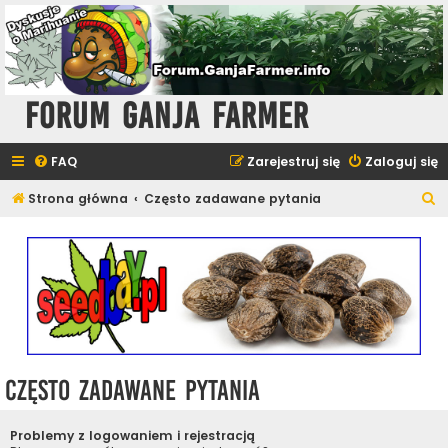
Forum Ganja Farmer
FAQ
Zarejestruj się
Zaloguj się
S
Strona główna
Często zadawane pytania
z
u
k
a
j
Często zadawane pytania
Problemy z logowaniem i rejestracją