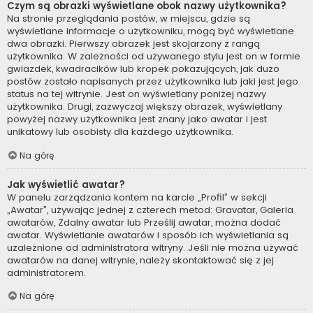
Czym są obrazki wyświetlane obok nazwy użytkownika?
Na stronie przeglądania postów, w miejscu, gdzie są
wyświetlane informacje o użytkowniku, mogą być wyświetlane
dwa obrazki. Pierwszy obrazek jest skojarzony z rangą
użytkownika. W zależności od używanego stylu jest on w formie
gwiazdek, kwadracików lub kropek pokazujących, jak dużo
postów zostało napisanych przez użytkownika lub jaki jest jego
status na tej witrynie. Jest on wyświetlany poniżej nazwy
użytkownika. Drugi, zazwyczaj większy obrazek, wyświetlany
powyżej nazwy użytkownika jest znany jako awatar i jest
unikatowy lub osobisty dla każdego użytkownika.
Na górę
Jak wyświetlić awatar?
W panelu zarządzania kontem na karcie „Profil” w sekcji
„Awatar”, używając jednej z czterech metod: Gravatar, Galeria
awatarów, Zdalny awatar lub Prześlij awatar, można dodać
awatar. Wyświetlanie awatarów i sposób ich wyświetlania są
uzależnione od administratora witryny. Jeśli nie można używać
awatarów na danej witrynie, należy skontaktować się z jej
administratorem.
Na górę