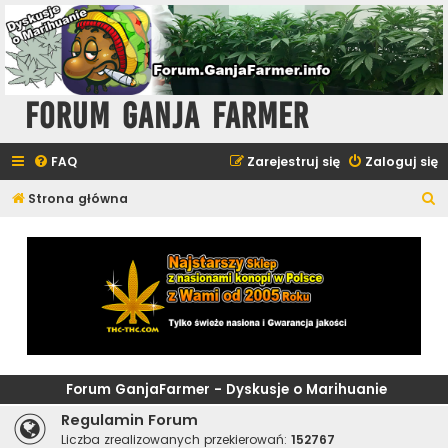
Forum Ganja Farmer
FAQ
Zarejestruj się
Zaloguj się
S
Strona główna
z
u
k
a
j
Forum GanjaFarmer - Dyskusje o Marihuanie
Regulamin Forum
Liczba zrealizowanych przekierowań:
152767