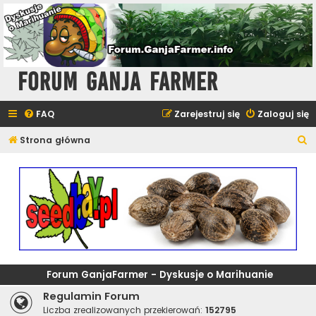
Forum Ganja Farmer
FAQ
Zarejestruj się
Zaloguj się
S
Strona główna
z
u
k
a
j
Forum GanjaFarmer - Dyskusje o Marihuanie
Regulamin Forum
Liczba zrealizowanych przekierowań:
152795