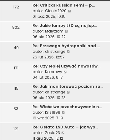
Re: Critical Russian Femi – p…
172
W
autor:
Gienio2020
y
01 paź 2025, 10:18
ś
Re: Jakie lampy LED są najlep…
902
w
W
autor:
Małyziom
i
y
06 sie 2026, 10:22
e
ś
t
Re: Przewaga hydroponiki nad …
49
w
l
W
autor:
dr strange
i
n
y
26 lut 2026, 12:57
e
a
ś
t
Re: Czy lepiej używać nawozów…
j
171
w
l
W
autor:
Kolorowy
n
i
n
y
04 lut 2026, 8:17
o
e
a
ś
w
t
Re: Jak monitorować poziom za…
j
115
w
s
l
W
autor:
dr strange
n
i
z
n
y
06 sie 2026, 10:23
o
e
y
a
ś
w
t
p
Re: Właściwe przechowywanie n…
j
33
w
s
l
o
W
autor:
Kris1999
n
i
z
n
s
y
16 wrz 2025, 7:19
o
e
y
a
t
ś
w
t
p
Re: Gelato LSD Auto – jak wyp…
j
121
w
s
l
o
W
autor:
Zosia23
n
i
z
n
s
y
11 gru 2025, 12:12
o