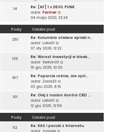
e
y
a
t
ś
w
t
p
Re: [AF] 1 x DEVIL PUNK
j
14
w
s
l
o
W
autor:
Farmer
n
i
z
n
s
y
04 maja 2020, 23:24
o
e
y
a
t
ś
w
t
p
j
w
s
Posty
Ostatni post
l
o
n
i
z
n
s
o
Re: Kolumbia otwiera apteki n…
e
281
y
a
t
W
w
autor:
Laila01
t
p
j
y
s
07 sty 2026, 12:22
l
o
n
ś
z
n
s
o
Re: Wzrost inwestycji w bioek…
126
w
y
a
t
w
W
autor:
Serkan33
i
p
j
s
y
15 gru 2025, 10:00
e
o
n
z
ś
t
s
o
Re: Poparcie rośnie, ale syst…
187
y
w
l
t
w
W
autor:
Zosia23
p
i
n
s
y
03 gru 2025, 8:15
o
e
a
z
ś
s
t
Re: Olej z nasion kontra CBD …
j
101
y
w
t
l
W
autor:
Laila01
n
p
i
n
y
12 gru 2025, 12:56
o
o
e
a
ś
w
s
t
j
w
s
Posty
Ostatni post
t
l
n
i
z
n
o
Re: KAS i paczki z internetu.
e
52
y
a
W
w
autor:
Jumper
t