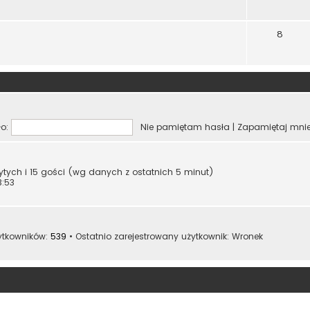
8
o:
Nie pamiętam hasła
|
Zapamiętaj mni
rytych i 15 gości (wg danych z ostatnich 5 minut)
3:53
ytkowników:
539
• Ostatnio zarejestrowany użytkownik:
Wronek