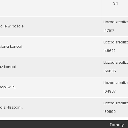
34
Liczba zreali
ć je w poście.
147517
Liczba zreali
iona konopi.
148622
Liczba zreali
az konopi.
156605
Liczba zreali
opi w PL.
104987
Liczba zreali
 z Hiszpanii.
130899
Tematy