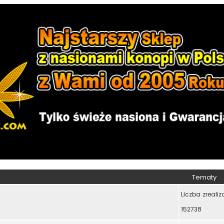
Tematy
Liczba zreali
152738