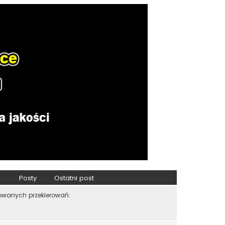
Posty
Ostatni post
zowanych przekierowań: