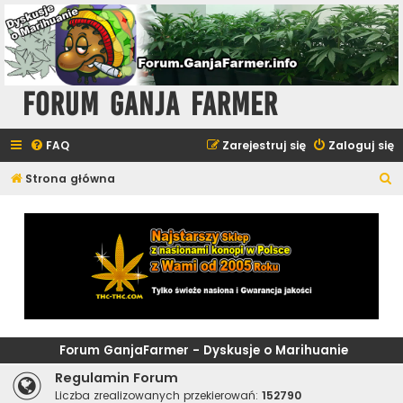
Forum Ganja Farmer
FAQ
Zarejestruj się
Zaloguj się
S
Strona główna
z
u
k
a
j
Forum GanjaFarmer - Dyskusje o Marihuanie
Regulamin Forum
Liczba zrealizowanych przekierowań:
152790