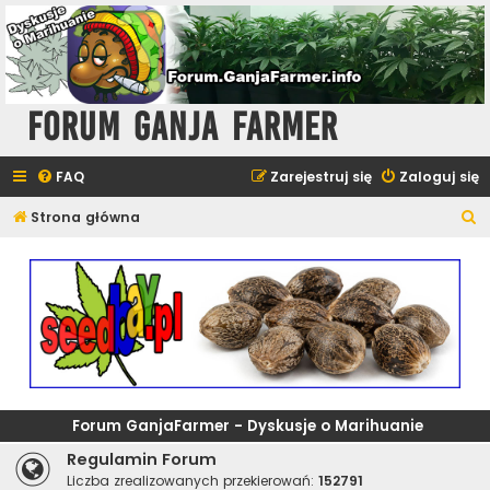
Forum Ganja Farmer
FAQ
Zarejestruj się
Zaloguj się
S
Strona główna
z
u
k
a
j
Forum GanjaFarmer - Dyskusje o Marihuanie
Regulamin Forum
Liczba zrealizowanych przekierowań:
152791