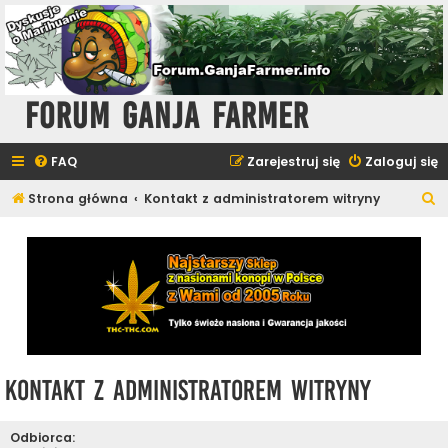
Forum Ganja Farmer
FAQ
Zarejestruj się
Zaloguj się
S
Strona główna
Kontakt z administratorem witryny
z
u
k
a
j
Kontakt z administratorem witryny
Odbiorca: