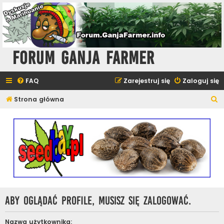
Forum Ganja Farmer
FAQ
Zarejestruj się
Zaloguj się
S
Strona główna
z
u
k
a
j
Aby oglądać profile, musisz się zalogować.
Nazwa użytkownika: