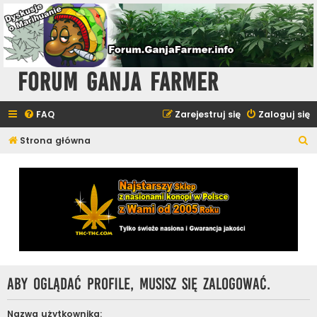
Forum Ganja Farmer
FAQ
Zarejestruj się
Zaloguj się
S
Strona główna
z
u
k
a
j
Aby oglądać profile, musisz się zalogować.
Nazwa użytkownika: