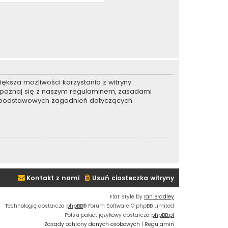
ększa możliwości korzystania z witryny.
apoznaj się z naszym regulaminem, zasadami
e podstawowych zagadnień dotyczących
Kontakt z nami
Usuń ciasteczka witryny
Flat Style by
Ian Bradley
Technologię dostarcza
phpBB
® Forum Software © phpBB Limited
Polski pakiet językowy dostarcza
phpBB.pl
Zasady ochrony danych osobowych
|
Regulamin