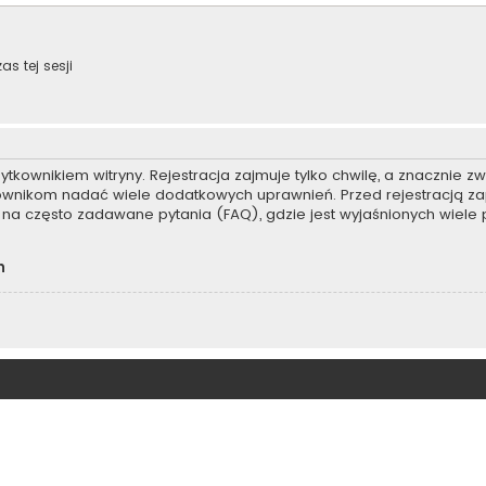
s tej sesji
kownikiem witryny. Rejestracja zajmuje tylko chwilę, a znacznie zwi
kownikom nadać wiele dodatkowych uprawnień. Przed rejestracją z
na często zadawane pytania (FAQ), gdzie jest wyjaśnionych wiel
h