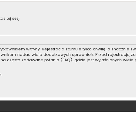
s tej sesji
kownikiem witryny. Rejestracja zajmuje tylko chwilę, a znacznie zwi
kownikom nadać wiele dodatkowych uprawnień. Przed rejestracją z
na często zadawane pytania (FAQ), gdzie jest wyjaśnionych wiel
h