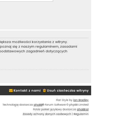
ększa możliwości korzystania z witryny.
apoznaj się z naszym regulaminem, zasadami
e podstawowych zagadnień dotyczących
Kontakt z nami
Usuń ciasteczka witryny
Flat Style by
Ian Bradley
Technologię dostarcza
phpBB
® Forum Software © phpBB Limited
Polski pakiet językowy dostarcza
phpBB.pl
Zasady ochrony danych osobowych
|
Regulamin