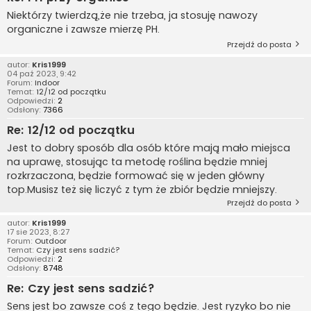
Niektórzy twierdzą,że nie trzeba, ja stosuję nawozy
organiczne i zawsze mierzę PH.
Przejdź do posta
autor:
Kris1999
04 paź 2023, 9:42
Forum:
Indoor
Temat:
12/12 od początku
Odpowiedzi:
2
Odsłony:
7366
Re: 12/12 od początku
Jest to dobry sposób dla osób które mają mało miejsca
na uprawę, stosując ta metodę roślina będzie mniej
rozkrzaczona, będzie formować się w jeden główny
top.Musisz też się liczyć z tym że zbiór będzie mniejszy.
Przejdź do posta
autor:
Kris1999
17 sie 2023, 8:27
Forum:
Outdoor
Temat:
Czy jest sens sadzić?
Odpowiedzi:
2
Odsłony:
8748
Re: Czy jest sens sadzić?
Sens jest bo zawsze coś z tego będzie. Jest ryzyko bo nie