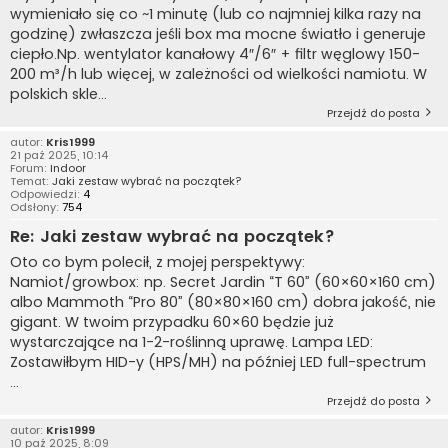
wymieniało się co ~1 minutę (lub co najmniej kilka razy na
godzinę) zwłaszcza jeśli box ma mocne światło i generuje
ciepło.Np. wentylator kanałowy 4″/6″ + filtr węglowy 150-
200 m³/h lub więcej, w zależności od wielkości namiotu. W
polskich skle...
Przejdź do posta
autor:
Kris1999
21 paź 2025, 10:14
Forum:
Indoor
Temat:
Jaki zestaw wybrać na początek?
Odpowiedzi:
4
Odsłony:
754
Re: Jaki zestaw wybrać na początek?
Oto co bym polecił, z mojej perspektywy:
Namiot/growbox: np. Secret Jardin “T 60” (60×60×160 cm)
albo Mammoth “Pro 80” (80×80×160 cm) dobra jakość, nie
gigant. W twoim przypadku 60×60 będzie już
wystarczające na 1-2-roślinną uprawę. Lampa LED:
Zostawiłbym HID-y (HPS/MH) na później LED full-spectrum
...
Przejdź do posta
autor:
Kris1999
10 paź 2025, 8:09