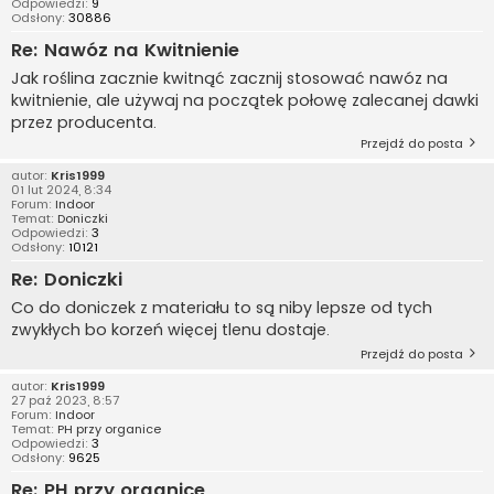
Odpowiedzi:
9
Odsłony:
30886
Re: Nawóz na Kwitnienie
Jak roślina zacznie kwitnąć zacznij stosować nawóz na
kwitnienie, ale używaj na początek połowę zalecanej dawki
przez producenta.
Przejdź do posta
autor:
Kris1999
01 lut 2024, 8:34
Forum:
Indoor
Temat:
Doniczki
Odpowiedzi:
3
Odsłony:
10121
Re: Doniczki
Co do doniczek z materiału to są niby lepsze od tych
zwykłych bo korzeń więcej tlenu dostaje.
Przejdź do posta
autor:
Kris1999
27 paź 2023, 8:57
Forum:
Indoor
Temat:
PH przy organice
Odpowiedzi:
3
Odsłony:
9625
Re: PH przy organice