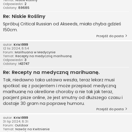
Odpowiedzi:
2
Odsłony:
89685
Re: Niskie Rośliny
Spróbuj Critical Russian od Akseeds, miała chyba gdzieś
150cm.
Przejdź do posta
autor:
Kris1999
12 lis 2024, 8:54
Forum:
Marihuana w Medycynie
Temat:
Recepty na medyczną marihuanę.
Odpowiedzi:
3
Odsłony:
143747
Re: Recepty na medyczną marihuanę.
Tak, niedawno taka ustawa weszła, teraz lekarz musi
spotkać się z pacjentem i może przepisać medyczną
marihuanę na określone choroby a nie tak jak teraz,
pacjent pisze online, że jest smutny od dłuższego czasu i
dostaje 30 gram na poprawę humoru.
Przejdź do posta
autor:
Kris1999
31 lip 2024, 8:31
Forum:
Outdoor
Temat:
Nawóz na Kwitnienie