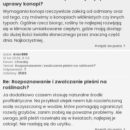
uprawy konopi?
Wymagania konopi rzeczywiście zależą od odmiany oraz
od tego, czy mówimy o konopiach włóknistych czy innych
typach. Ogólnie rzecz biorąc, rośliny te najlepiej rozwijają
się w klimacie umiarkowanie ciepłym, gdzie mają dostęp
do dużej ilości światła słonecznego przez znaczną część
dnia. Najkorzystniej...
Przejdź do posta
autor:
Kris1999
12 lut 2026, 8:02
Forum:
Choroby
Temat:
Rozpoznawanie i zwalczanie pleśni na roślinach?
Odpowiedzi:
7
Odsłony:
3589
Re: Rozpoznawanie i zwalczanie pleśni na
roślinach?
Ja dodatkowo czasem stosuję naturalne środki
profilaktyczne. Na przykład olejek neem lub rozcieńczoną
sodę oczyszczoną w wodzie, które pomagają ograniczyć
rozwój grzybów, zanim zrobią się poważne problemy. Ale
uwaga, jeśli pleśń rozwinęła się w kwiatach, najlepiej je
odciąć. Nie nadają się do użytku...
Przejdź do posta