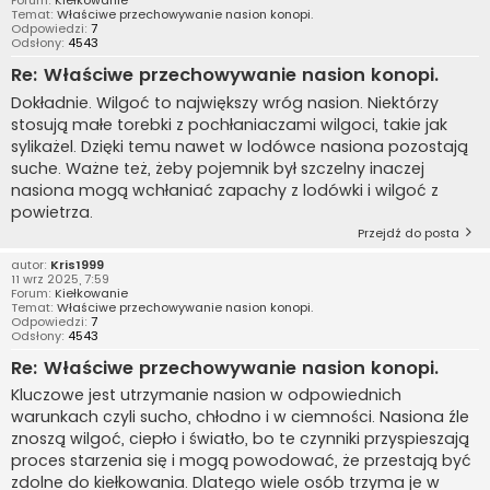
Temat:
Właściwe przechowywanie nasion konopi.
Odpowiedzi:
7
Odsłony:
4543
Re: Właściwe przechowywanie nasion konopi.
Dokładnie. Wilgoć to największy wróg nasion. Niektórzy
stosują małe torebki z pochłaniaczami wilgoci, takie jak
sylikażel. Dzięki temu nawet w lodówce nasiona pozostają
suche. Ważne też, żeby pojemnik był szczelny inaczej
nasiona mogą wchłaniać zapachy z lodówki i wilgoć z
powietrza.
Przejdź do posta
autor:
Kris1999
11 wrz 2025, 7:59
Forum:
Kiełkowanie
Temat:
Właściwe przechowywanie nasion konopi.
Odpowiedzi:
7
Odsłony:
4543
Re: Właściwe przechowywanie nasion konopi.
Kluczowe jest utrzymanie nasion w odpowiednich
warunkach czyli sucho, chłodno i w ciemności. Nasiona źle
znoszą wilgoć, ciepło i światło, bo te czynniki przyspieszają
proces starzenia się i mogą powodować, że przestają być
zdolne do kiełkowania. Dlatego wiele osób trzyma je w