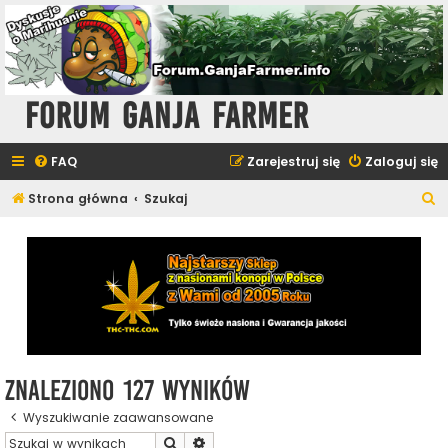
Forum Ganja Farmer
FAQ
Zarejestruj się
Zaloguj się
S
Strona główna
Szukaj
z
u
k
a
j
Znaleziono 127 wyników
Wyszukiwanie zaawansowane
Szukaj
Wyszukiwanie zaawansowane