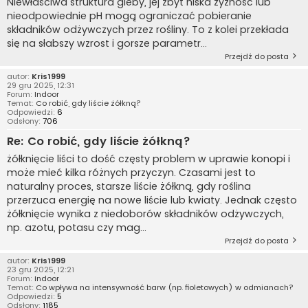
Niewłaściwa struktura gleby, jej zbyt niska żyzność lub
nieodpowiednie pH mogą ograniczać pobieranie
składników odżywczych przez rośliny. To z kolei przekłada
się na słabszy wzrost i gorsze parametr...
Przejdź do posta
autor:
Kris1999
29 gru 2025, 12:31
Forum:
Indoor
Temat:
Co robić, gdy liście żółkną?
Odpowiedzi:
6
Odsłony:
706
Re: Co robić, gdy liście żółkną?
żółknięcie liści to dość częsty problem w uprawie konopi i
może mieć kilka różnych przyczyn. Czasami jest to
naturalny proces, starsze liście żółkną, gdy roślina
przerzuca energię na nowe liście lub kwiaty. Jednak często
żółknięcie wynika z niedoborów składników odżywczych,
np. azotu, potasu czy mag...
Przejdź do posta
autor:
Kris1999
23 gru 2025, 12:21
Forum:
Indoor
Temat:
Co wpływa na intensywność barw (np. fioletowych) w odmianach?
Odpowiedzi:
5
Odsłony:
1185