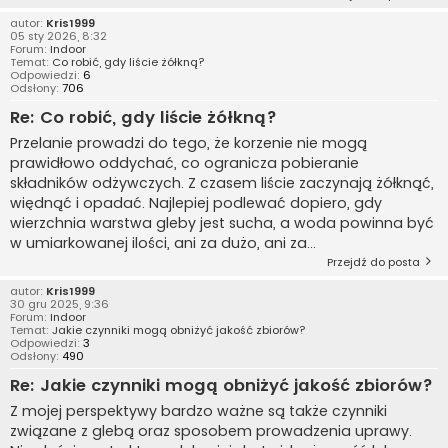
autor:
Kris1999
05 sty 2026, 8:32
Forum:
Indoor
Temat:
Co robić, gdy liście żółkną?
Odpowiedzi:
6
Odsłony:
706
Re: Co robić, gdy liście żółkną?
Przelanie prowadzi do tego, że korzenie nie mogą
prawidłowo oddychać, co ogranicza pobieranie
składników odżywczych. Z czasem liście zaczynają żółknąć,
więdnąć i opadać. Najlepiej podlewać dopiero, gdy
wierzchnia warstwa gleby jest sucha, a woda powinna być
w umiarkowanej ilości, ani za dużo, ani za...
Przejdź do posta
autor:
Kris1999
30 gru 2025, 9:36
Forum:
Indoor
Temat:
Jakie czynniki mogą obniżyć jakość zbiorów?
Odpowiedzi:
3
Odsłony:
490
Re: Jakie czynniki mogą obniżyć jakość zbiorów?
Z mojej perspektywy bardzo ważne są także czynniki
związane z glebą oraz sposobem prowadzenia uprawy.