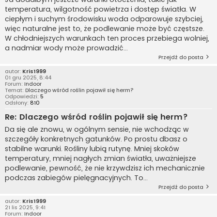
temperatura, wilgotność powietrza i dostęp światła. W
ciepłym i suchym środowisku woda odparowuje szybciej,
więc naturalne jest to, że podlewanie może być częstsze.
W chłodniejszych warunkach ten proces przebiega wolniej,
a nadmiar wody może prowadzić...
Przejdź do posta
autor:
Kris1999
01 gru 2025, 8:44
Forum:
Indoor
Temat:
Dlaczego wśród roślin pojawił się herm?
Odpowiedzi:
5
Odsłony:
810
Re: Dlaczego wśród roślin pojawił się herm?
Da się ale znowu, w ogólnym sensie, nie wchodząc w
szczegóły konkretnych gatunków. Po prostu dbasz o
stabilne warunki. Rośliny lubią rutynę. Mniej skoków
temperatury, mniej nagłych zmian światła, uważniejsze
podlewanie, pewność, że nie krzywdzisz ich mechanicznie
podczas zabiegów pielęgnacyjnych. To...
Przejdź do posta
autor:
Kris1999
21 lis 2025, 9:41
Forum:
Indoor