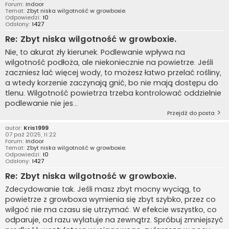
Forum:
Indoor
Temat:
Zbyt niska wilgotność w growboxie.
Odpowiedzi:
10
Odsłony:
1427
Re: Zbyt niska wilgotność w growboxie.
Nie, to akurat zły kierunek. Podlewanie wpływa na
wilgotność podłoża, ale niekoniecznie na powietrze. Jeśli
zaczniesz lać więcej wody, to możesz łatwo przelać rośliny,
a wtedy korzenie zaczynają gnić, bo nie mają dostępu do
tlenu. Wilgotność powietrza trzeba kontrolować oddzielnie
podlewanie nie jes...
Przejdź do posta
autor:
Kris1999
07 paź 2025, 11:22
Forum:
Indoor
Temat:
Zbyt niska wilgotność w growboxie.
Odpowiedzi:
10
Odsłony:
1427
Re: Zbyt niska wilgotność w growboxie.
Zdecydowanie tak. Jeśli masz zbyt mocny wyciąg, to
powietrze z growboxa wymienia się zbyt szybko, przez co
wilgoć nie ma czasu się utrzymać. W efekcie wszystko, co
odparuje, od razu wylatuje na zewnątrz. Spróbuj zmniejszyć