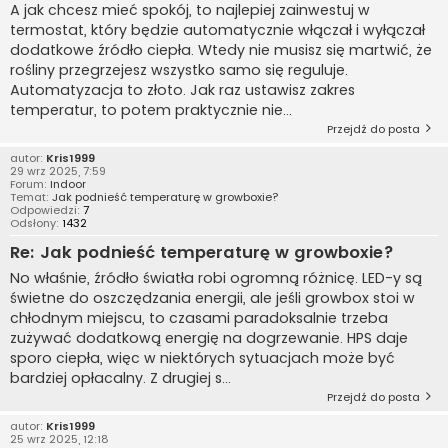
A jak chcesz mieć spokój, to najlepiej zainwestuj w
termostat, który będzie automatycznie włączał i wyłączał
dodatkowe źródło ciepła. Wtedy nie musisz się martwić, że
rośliny przegrzejesz wszystko samo się reguluje.
Automatyzacja to złoto. Jak raz ustawisz zakres
temperatur, to potem praktycznie nie...
Przejdź do posta
autor:
Kris1999
29 wrz 2025, 7:59
Forum:
Indoor
Temat:
Jak podnieść temperaturę w growboxie?
Odpowiedzi:
7
Odsłony:
1432
Re: Jak podnieść temperaturę w growboxie?
No właśnie, źródło światła robi ogromną różnicę. LED-y są
świetne do oszczędzania energii, ale jeśli growbox stoi w
chłodnym miejscu, to czasami paradoksalnie trzeba
zużywać dodatkową energię na dogrzewanie. HPS daje
sporo ciepła, więc w niektórych sytuacjach może być
bardziej opłacalny. Z drugiej s...
Przejdź do posta
autor:
Kris1999
25 wrz 2025, 12:18