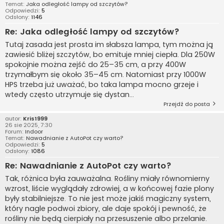
Temat:
Jaka odległość lampy od szczytów?
Odpowiedzi:
5
Odsłony:
1146
Re: Jaka odległość lampy od szczytów?
Tutaj zasada jest prosta im słabsza lampa, tym można ją
zawiesić bliżej szczytów, bo emituje mniej ciepła. Dla 250W
spokojnie można zejść do 25–35 cm, a przy 400W
trzymałbym się około 35–45 cm. Natomiast przy 1000W
HPS trzeba już uważać, bo taka lampa mocno grzeje i
wtedy często utrzymuje się dystan...
Przejdź do posta
autor:
Kris1999
26 sie 2025, 7:30
Forum:
Indoor
Temat:
Nawadnianie z AutoPot czy warto?
Odpowiedzi:
5
Odsłony:
1086
Re: Nawadnianie z AutoPot czy warto?
Tak, różnica była zauważalna. Rośliny miały równomierny
wzrost, liście wyglądały zdrowiej, a w końcowej fazie plony
były stabilniejsze. To nie jest może jakiś magiczny system,
który nagle podwoi zbiory, ale daje spokój i pewność, że
rośliny nie będą cierpiały na przesuszenie albo przelanie.