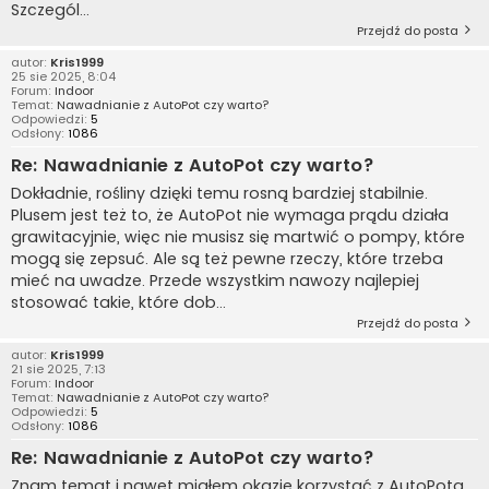
Szczegól...
Przejdź do posta
autor:
Kris1999
25 sie 2025, 8:04
Forum:
Indoor
Temat:
Nawadnianie z AutoPot czy warto?
Odpowiedzi:
5
Odsłony:
1086
Re: Nawadnianie z AutoPot czy warto?
Dokładnie, rośliny dzięki temu rosną bardziej stabilnie.
Plusem jest też to, że AutoPot nie wymaga prądu działa
grawitacyjnie, więc nie musisz się martwić o pompy, które
mogą się zepsuć. Ale są też pewne rzeczy, które trzeba
mieć na uwadze. Przede wszystkim nawozy najlepiej
stosować takie, które dob...
Przejdź do posta
autor:
Kris1999
21 sie 2025, 7:13
Forum:
Indoor
Temat:
Nawadnianie z AutoPot czy warto?
Odpowiedzi:
5
Odsłony:
1086
Re: Nawadnianie z AutoPot czy warto?
Znam temat i nawet miałem okazję korzystać z AutoPota.