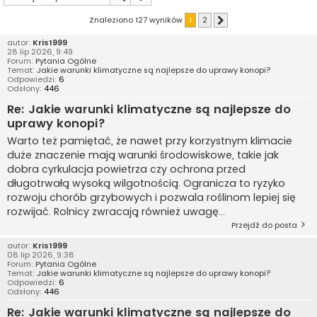
Znaleziono 127 wyników
1
2
Następna
autor:
Kris1999
28 lip 2026, 9:49
Forum:
Pytania Ogólne
Temat:
Jakie warunki klimatyczne są najlepsze do uprawy konopi?
Odpowiedzi:
6
Odsłony:
446
Re: Jakie warunki klimatyczne są najlepsze do
uprawy konopi?
Warto też pamiętać, że nawet przy korzystnym klimacie
duże znaczenie mają warunki środowiskowe, takie jak
dobra cyrkulacja powietrza czy ochrona przed
długotrwałą wysoką wilgotnością. Ogranicza to ryzyko
rozwoju chorób grzybowych i pozwala roślinom lepiej się
rozwijać. Rolnicy zwracają również uwagę...
Przejdź do posta
autor:
Kris1999
08 lip 2026, 9:38
Forum:
Pytania Ogólne
Temat:
Jakie warunki klimatyczne są najlepsze do uprawy konopi?
Odpowiedzi:
6
Odsłony:
446
Re: Jakie warunki klimatyczne są najlepsze do