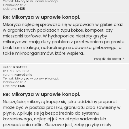
Temat:
Mikoryza w uprawie konopi.
Odpowiedzi:
7
Odsłony:
1435
Re: Mikoryza w uprawie konopi.
Mikoryza najlepiej sprawdza się w uprawach w glebie oraz
w organicznych podłożach typu kokos, kompost, czy
mieszanki torfowe. W hydroponice niestety grzyby
mikoryzowe mają duży problem z przetrwaniem po prostu
brak tam stałego, naturalnego środowiska glebowego, a
także mikroorganizmów, które wspiera...
Przejdź do posta
autor:
Kris1999
12 sie 2025, 12:13
Forum:
Nawożenie
Temat:
Mikoryza w uprawie konopi.
Odpowiedzi:
7
Odsłony:
1435
Re: Mikoryza w uprawie konopi.
Najczęściej mikoryzę kupuje się jako oddzielny preparat
może być w postaci proszku, granulatu albo zawiesiny w
płynie. Aplikuje się ją bezpośrednio do systemu
korzeniowego, najlepiej już na etapie sadzenia lub
przesadzania roślin. Kluczowe jest, żeby grzyby miały