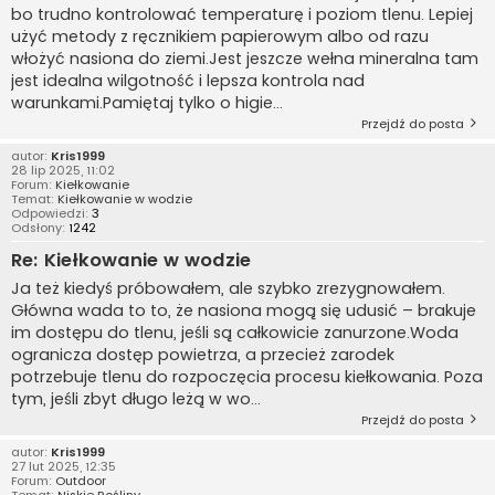
bo trudno kontrolować temperaturę i poziom tlenu. Lepiej
użyć metody z ręcznikiem papierowym albo od razu
włożyć nasiona do ziemi.Jest jeszcze wełna mineralna tam
jest idealna wilgotność i lepsza kontrola nad
warunkami.Pamiętaj tylko o higie...
Przejdź do posta
autor:
Kris1999
28 lip 2025, 11:02
Forum:
Kiełkowanie
Temat:
Kiełkowanie w wodzie
Odpowiedzi:
3
Odsłony:
1242
Re: Kiełkowanie w wodzie
Ja też kiedyś próbowałem, ale szybko zrezygnowałem.
Główna wada to to, że nasiona mogą się udusić – brakuje
im dostępu do tlenu, jeśli są całkowicie zanurzone.Woda
ogranicza dostęp powietrza, a przecież zarodek
potrzebuje tlenu do rozpoczęcia procesu kiełkowania. Poza
tym, jeśli zbyt długo leżą w wo...
Przejdź do posta
autor:
Kris1999
27 lut 2025, 12:35
Forum:
Outdoor
Temat:
Niskie Rośliny