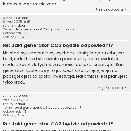
lodówce w szczelnie zam...
Przejdź do posta
autor:
Kris1999
01 wrz 2025, 11:15
Forum:
Indoor
Temat:
Jaki generator CO2 będzie odpowiedni?
Odpowiedzi:
5
Odsłony:
1118
Re: Jaki generator CO2 będzie odpowiedni?
Na start system butlowy wychodzi taniej, bo potrzebujesz
butli, reduktora i sterownika powiedzmy, że to wydatek
rzędu kilkuset złotych w zależności od jakości sprzętu. Sam
generator spaleniowy to już koszt kilku tysięcy, więc na
początek jest to spora inwestycja. Natomiast jeśli planujesz
tylko śred...
Przejdź do posta
autor:
Kris1999
29 sie 2025, 9:38
Forum:
Indoor
Temat:
Jaki generator CO2 będzie odpowiedni?
Odpowiedzi:
5
Odsłony:
1118
Re: Jaki generator CO2 będzie odpowiedni?