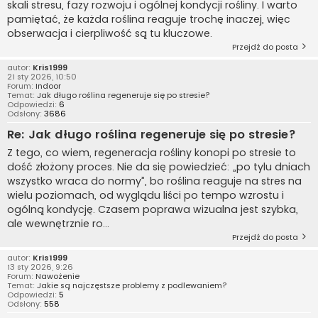
skali stresu, fazy rozwoju i ogólnej kondycji rośliny. I warto
pamiętać, że każda roślina reaguje trochę inaczej, więc
obserwacja i cierpliwość są tu kluczowe.
Przejdź do posta
autor:
Kris1999
21 sty 2026, 10:50
Forum:
Indoor
Temat:
Jak długo roślina regeneruje się po stresie?
Odpowiedzi:
6
Odsłony:
3686
Re: Jak długo roślina regeneruje się po stresie?
Z tego, co wiem, regeneracja rośliny konopi po stresie to
dość złożony proces. Nie da się powiedzieć: „po tylu dniach
wszystko wraca do normy”, bo roślina reaguje na stres na
wielu poziomach, od wyglądu liści po tempo wzrostu i
ogólną kondycję. Czasem poprawa wizualna jest szybka,
ale wewnętrznie ro...
Przejdź do posta
autor:
Kris1999
13 sty 2026, 9:26
Forum:
Nawożenie
Temat:
Jakie są najczęstsze problemy z podlewaniem?
Odpowiedzi:
5
Odsłony:
558