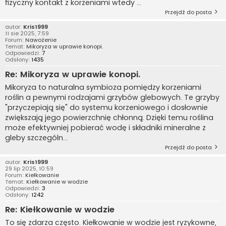
fizyczny kontakt z korzeniami wtedy ...
Przejdź do posta
autor:
Kris1999
11 sie 2025, 7:59
Forum:
Nawożenie
Temat:
Mikoryza w uprawie konopi.
Odpowiedzi:
7
Odsłony:
1435
Re: Mikoryza w uprawie konopi.
Mikoryza to naturalna symbioza pomiędzy korzeniami
roślin a pewnymi rodzajami grzybów glebowych. Te grzyby
"przyczepiają się" do systemu korzeniowego i dosłownie
zwiększają jego powierzchnię chłonną. Dzięki temu roślina
może efektywniej pobierać wodę i składniki mineralne z
gleby szczególn...
Przejdź do posta
autor:
Kris1999
29 lip 2025, 10:59
Forum:
Kiełkowanie
Temat:
Kiełkowanie w wodzie
Odpowiedzi:
3
Odsłony:
1242
Re: Kiełkowanie w wodzie
To się zdarza często. Kiełkowanie w wodzie jest ryzykowne,