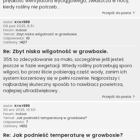
prędkość wentylatora wyciągowego, zwłaszcza w nocy,
kiedy rośliny nie potrzeb...
Przejdź do posta
autor:
Kris1999
06 paź 2025, 8:51
Forum:
Indoor
Temat:
Zbyt niska wilgotność w growboxie.
Odpowiedzi:
10
Odsłony:
1427
Re: Zbyt niska wilgotność w growboxie.
35% to zdecydowanie za mało, szczególnie jeśli jesteś
jeszcze w fazie wegetacji. Wtedy rośliny potrzebują sporo
wilgoci, bo przez liście pobierają część wody, zanim ich
system korzeniowy się w pełni rozwinie. Najprostszy i
najbardziej skuteczny sposób to nawilżacz powietrza,
najlepiej ultradźwiękowy...
Przejdź do posta
autor:
Kris1999
30 wrz 2025, 10:50
Forum:
Indoor
Temat:
Jak podnieść temperaturę w growboxie?
Odpowiedzi:
7
Odsłony:
1432
Re: Jak podnieść temperaturę w growboxie?