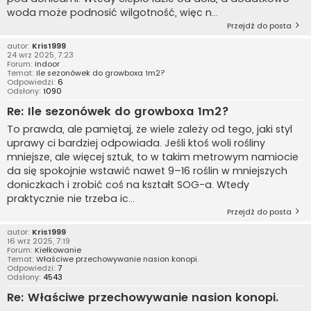
woda może podnosić wilgotność, więc n...
Przejdź do posta
autor:
Kris1999
24 wrz 2025, 7:23
Forum:
Indoor
Temat:
Ile sezonówek do growboxa 1m2?
Odpowiedzi:
6
Odsłony:
1090
Re: Ile sezonówek do growboxa 1m2?
To prawda, ale pamiętaj, że wiele zależy od tego, jaki styl
uprawy ci bardziej odpowiada. Jeśli ktoś woli rośliny
mniejsze, ale więcej sztuk, to w takim metrowym namiocie
da się spokojnie wstawić nawet 9–16 roślin w mniejszych
doniczkach i zrobić coś na kształt SOG-a. Wtedy
praktycznie nie trzeba ic...
Przejdź do posta
autor:
Kris1999
16 wrz 2025, 7:19
Forum:
Kiełkowanie
Temat:
Właściwe przechowywanie nasion konopi.
Odpowiedzi:
7
Odsłony:
4543
Re: Właściwe przechowywanie nasion konopi.