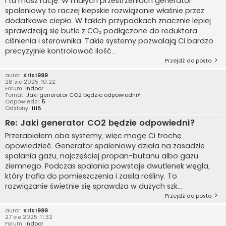
I tu masz rację. W małych przestrzeniach generator
spaleniowy to raczej kiepskie rozwiązanie właśnie przez
dodatkowe ciepło. W takich przypadkach znacznie lepiej
sprawdzają się butle z CO₂ podłączone do reduktora
ciśnienia i sterownika. Takie systemy pozwalają Ci bardzo
precyzyjnie kontrolować ilość...
Przejdź do posta
autor:
Kris1999
28 sie 2025, 10:22
Forum:
Indoor
Temat:
Jaki generator CO2 będzie odpowiedni?
Odpowiedzi:
5
Odsłony:
1118
Re: Jaki generator CO2 będzie odpowiedni?
Przerabiałem oba systemy, więc mogę Ci trochę
opowiedzieć. Generator spaleniowy działa na zasadzie
spalania gazu, najczęściej propan-butanu albo gazu
ziemnego. Podczas spalania powstaje dwutlenek węgla,
który trafia do pomieszczenia i zasila rośliny. To
rozwiązanie świetnie się sprawdza w dużych szk...
Przejdź do posta
autor:
Kris1999
27 sie 2025, 11:32
Forum:
Indoor