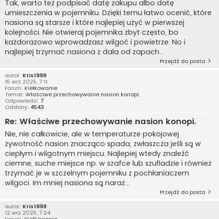
Tak, warto też podpisać datę zakupu albo datę
umieszczenia w pojemniku. Dzięki temu łatwo ocenić, które
nasiona są starsze i które najlepiej użyć w pierwszej
kolejności. Nie otwieraj pojemnika zbyt często, bo
każdorazowo wprowadzasz wilgoć i powietrze. No i
najlepiej trzymać nasiona z dala od zapach...
Przejdź do posta
autor:
Kris1999
15 wrz 2025, 7:11
Forum:
Kiełkowanie
Temat:
Właściwe przechowywanie nasion konopi.
Odpowiedzi:
7
Odsłony:
4543
Re: Właściwe przechowywanie nasion konopi.
Nie, nie całkowicie, ale w temperaturze pokojowej
żywotność nasion znacząco spada, zwłaszcza jeśli są w
ciepłym i wilgotnym miejscu. Najlepiej wtedy znaleźć
ciemne, suche miejsce np. w szafce lub szufladzie i również
trzymać je w szczelnym pojemniku z pochłaniaczem
wilgoci. Im mniej nasiona są naraż...
Przejdź do posta
autor:
Kris1999
12 wrz 2025, 7:24
Forum:
Kiełkowanie