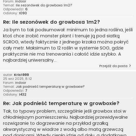
Forum:
Indoor
Temat:
Ile sezonówek do growboxa 1m2?
Odpowiedzi:
6
Odsłony:
1090
Re: Ile sezonówek do growboxa 1m2?
Ja bym to tak podsumował: minimum to jedna roślina, jeśli
ktoś chce zrobić monster plant i trenuje ją pod siatką
SCROG, wtedy faktycznie z jednego krzaka można pokryć
cały metr. Maksimum to 12 roślin w systemie SOG, gdzie
praktycznie nie ma trenowania i całość idzie szybko. A
najbardziej uniwersalny...
Przejdź do posta
autor:
Kris1999
25 wrz 2025, 8:12
Forum:
Indoor
Temat:
Jak podnieść temperaturę w growboxie?
Odpowiedzi:
7
Odsłony:
1432
Re: Jak podnieść temperaturę w growboxie?
Tak, to typowy problem, szczególnie jeśli growbox stoi w
chłodniejszym pomieszczeniu. Najbardziej przewidywalne
rozwiązanie to dogrzewanie na przykład grzałką
akwarystyczną w wiadrze z wodą albo matą grzewczą
pod donicami. Wtedy ciepło idzie od dołu, a dodatkowo