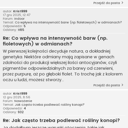
Przejdź do posta
autor:
Kris1999
17 gru 2025, 12:47
Forum:
Indoor
Temat:
Co wpływa na intensywność barw (np. fioletowych) w odmianach?
Odpowiedzi:
5
Odsłony:
1185
Re: Co wpływa na intensywność barw (np.
fioletowych) w odmianach?
W pierwszej kolejności decyduje natura, a dokładniej
genetyka. Niektóre odmiany mają zapisane w genach
zdolności do produkcji większej ilości antocyjanów, czyli
pigmentów odpowiedzialnych za barwy od czerwieni,
przez purpurę, aż po głęboki fiolet. To trochę jak z kolorem
oczu u ludzi, możesz stworzy...
Przejdź do posta
autor:
Kris1999
12 gru 2025, 8:56
Forum:
Nawożenie
Temat:
Jak często trzeba podlewać rośliny konopi?
Odpowiedzi:
4
Odsłony:
932
Re: Jak często trzeba podlewać rośliny konopi?
Ja dodałbym jeszcze warunki otoczenia, takie jak