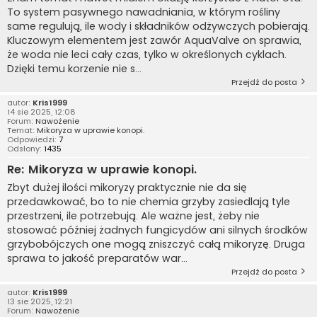
To system pasywnego nawadniania, w którym rośliny
same regulują, ile wody i składników odżywczych pobierają.
Kluczowym elementem jest zawór AquaValve on sprawia,
że woda nie leci cały czas, tylko w określonych cyklach.
Dzięki temu korzenie nie s...
Przejdź do posta
autor:
Kris1999
14 sie 2025, 12:08
Forum:
Nawożenie
Temat:
Mikoryza w uprawie konopi.
Odpowiedzi:
7
Odsłony:
1435
Re: Mikoryza w uprawie konopi.
Zbyt dużej ilości mikoryzy praktycznie nie da się
przedawkować, bo to nie chemia grzyby zasiedlają tyle
przestrzeni, ile potrzebują. Ale ważne jest, żeby nie
stosować później żadnych fungicydów ani silnych środków
grzybobójczych one mogą zniszczyć całą mikoryzę. Druga
sprawa to jakość preparatów war...
Przejdź do posta
autor:
Kris1999
13 sie 2025, 12:21
Forum:
Nawożenie