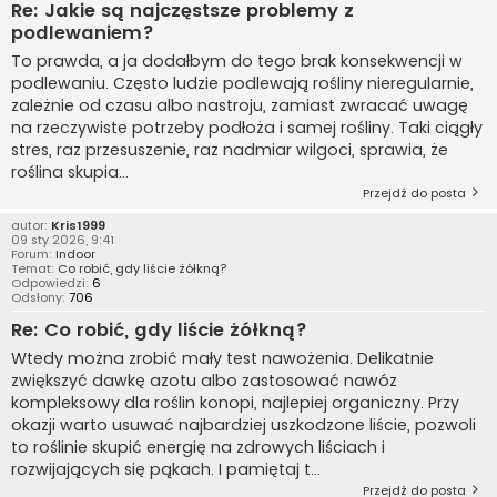
Re: Jakie są najczęstsze problemy z
podlewaniem?
To prawda, a ja dodałbym do tego brak konsekwencji w
podlewaniu. Często ludzie podlewają rośliny nieregularnie,
zależnie od czasu albo nastroju, zamiast zwracać uwagę
na rzeczywiste potrzeby podłoża i samej rośliny. Taki ciągły
stres, raz przesuszenie, raz nadmiar wilgoci, sprawia, że
roślina skupia...
Przejdź do posta
autor:
Kris1999
09 sty 2026, 9:41
Forum:
Indoor
Temat:
Co robić, gdy liście żółkną?
Odpowiedzi:
6
Odsłony:
706
Re: Co robić, gdy liście żółkną?
Wtedy można zrobić mały test nawożenia. Delikatnie
zwiększyć dawkę azotu albo zastosować nawóz
kompleksowy dla roślin konopi, najlepiej organiczny. Przy
okazji warto usuwać najbardziej uszkodzone liście, pozwoli
to roślinie skupić energię na zdrowych liściach i
rozwijających się pąkach. I pamiętaj t...
Przejdź do posta