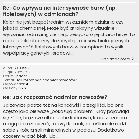
Re: Co wpływa na intensywność barw (np.
fioletowych) w odmianach?
Kolor nie jest bezpośrednim wskaźnikiem działania czy
jakości chemicznej. Może być atrakcyjny wizualnie i
wyróżniać odmianę, ale nie przesądza o jej charakterze. To
raczej efekt uboczny złożonych procesów biologicznych.
Intensywność fioletowych barw w konopiach to wynik
współpracy genetyki i środowi...
Przejdź do posta
autor:
Kris1999
19 gru 2025, 8:13
Forum:
Indoor
Temat:
Jak rozpoznać nadmiar nawozów?
Odpowiedzi:
4
Odsłony:
526
Re: Jak rozpoznać nadmiar nawozów?
Ja zawsze patrzę też na końcówki i brzegi liści, bo one
często jako pierwsze „pokazują problem”. Gdy pojawiają
się żółte, brązowe albo suche końcówki, które z czasem
mogą się rozszerzać, to zwykle znak, że roślina nie radzi
sobie z ilością soli mineralnych w podłożu. Dodatkowo
czasem widać biały lub...