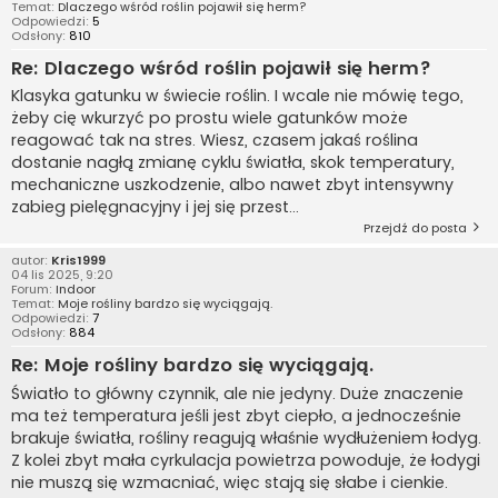
Temat:
Dlaczego wśród roślin pojawił się herm?
Odpowiedzi:
5
Odsłony:
810
Re: Dlaczego wśród roślin pojawił się herm?
Klasyka gatunku w świecie roślin. I wcale nie mówię tego,
żeby cię wkurzyć po prostu wiele gatunków może
reagować tak na stres. Wiesz, czasem jakaś roślina
dostanie nagłą zmianę cyklu światła, skok temperatury,
mechaniczne uszkodzenie, albo nawet zbyt intensywny
zabieg pielęgnacyjny i jej się przest...
Przejdź do posta
autor:
Kris1999
04 lis 2025, 9:20
Forum:
Indoor
Temat:
Moje rośliny bardzo się wyciągają.
Odpowiedzi:
7
Odsłony:
884
Re: Moje rośliny bardzo się wyciągają.
Światło to główny czynnik, ale nie jedyny. Duże znaczenie
ma też temperatura jeśli jest zbyt ciepło, a jednocześnie
brakuje światła, rośliny reagują właśnie wydłużeniem łodyg.
Z kolei zbyt mała cyrkulacja powietrza powoduje, że łodygi
nie muszą się wzmacniać, więc stają się słabe i cienkie.