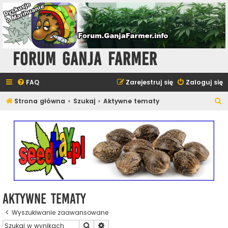
Forum Ganja Farmer
FAQ
Zarejestruj się
Zaloguj się
S
Strona główna
Szukaj
Aktywne tematy
z
u
k
a
j
Aktywne tematy
Wyszukiwanie zaawansowane
Szukaj
Wyszukiwanie zaawansowane