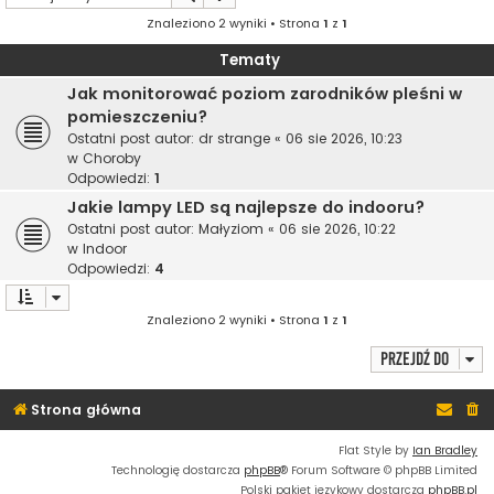
Znaleziono 2 wyniki • Strona
1
z
1
Tematy
Jak monitorować poziom zarodników pleśni w
pomieszczeniu?
Ostatni post autor:
dr strange
«
06 sie 2026, 10:23
w
Choroby
Odpowiedzi:
1
Jakie lampy LED są najlepsze do indooru?
Ostatni post autor:
Małyziom
«
06 sie 2026, 10:22
w
Indoor
Odpowiedzi:
4
Znaleziono 2 wyniki • Strona
1
z
1
Przejdź do
Strona główna
Flat Style by
Ian Bradley
Technologię dostarcza
phpBB
® Forum Software © phpBB Limited
Polski pakiet językowy dostarcza
phpBB.pl