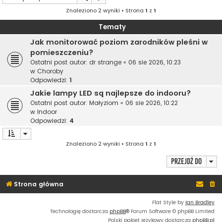
Znaleziono 2 wyniki • Strona
1
z
1
Tematy
Jak monitorować poziom zarodników pleśni w
pomieszczeniu?
Ostatni post autor:
dr strange
«
06 sie 2026, 10:23
w
Choroby
Odpowiedzi:
1
Jakie lampy LED są najlepsze do indooru?
Ostatni post autor:
Małyziom
«
06 sie 2026, 10:22
w
Indoor
Odpowiedzi:
4
Znaleziono 2 wyniki • Strona
1
z
1
Przejdź do
Strona główna
Flat Style by
Ian Bradley
Technologię dostarcza
phpBB
® Forum Software © phpBB Limited
Polski pakiet językowy dostarcza
phpBB.pl