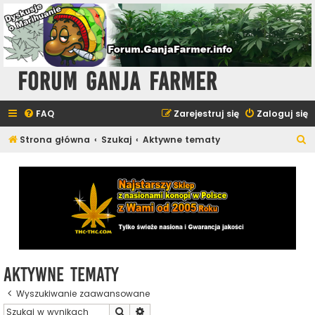
Forum Ganja Farmer
FAQ
Zarejestruj się
Zaloguj się
S
Strona główna
Szukaj
Aktywne tematy
z
u
k
a
j
Aktywne tematy
Wyszukiwanie zaawansowane
Szukaj
Wyszukiwanie zaawansowane