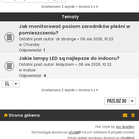
Znaleziono 2 wyniki • Strona
1
z
1
Tematy
Jak monitorować poziom zarodników pleśni w
pomieszczeniu?
Ostatni post autor:
dr strange
«
06 sie 2026, 10:23
w
Choroby
Odpowiedzi:
1
Jakie lampy LED są najlepsze do indooru?
Ostatni post autor:
Małyziom
«
06 sie 2026, 10:22
w
Indoor
Odpowiedzi:
4
Znaleziono 2 wyniki • Strona
1
z
1
Przejdź do
Strona główna
Flat Style by
Ian Bradley
Technologię dostarcza
phpBB
® Forum Software © phpBB Limited
Polski pakiet językowy dostarcza
phpBB.pl