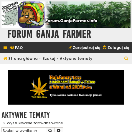
Forum Ganja Farmer
FAQ
Zarejestruj się
Zaloguj się
S
Strona główna
Szukaj
Aktywne tematy
z
u
k
a
j
Aktywne tematy
Wyszukiwanie zaawansowane
Szukaj
Wyszukiwanie zaawansowane