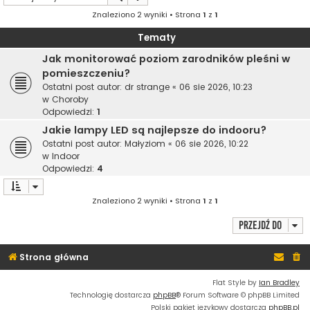
Znaleziono 2 wyniki • Strona
1
z
1
Tematy
Jak monitorować poziom zarodników pleśni w
pomieszczeniu?
Ostatni post autor:
dr strange
«
06 sie 2026, 10:23
w
Choroby
Odpowiedzi:
1
Jakie lampy LED są najlepsze do indooru?
Ostatni post autor:
Małyziom
«
06 sie 2026, 10:22
w
Indoor
Odpowiedzi:
4
Znaleziono 2 wyniki • Strona
1
z
1
Przejdź do
Strona główna
Flat Style by
Ian Bradley
Technologię dostarcza
phpBB
® Forum Software © phpBB Limited
Polski pakiet językowy dostarcza
phpBB.pl