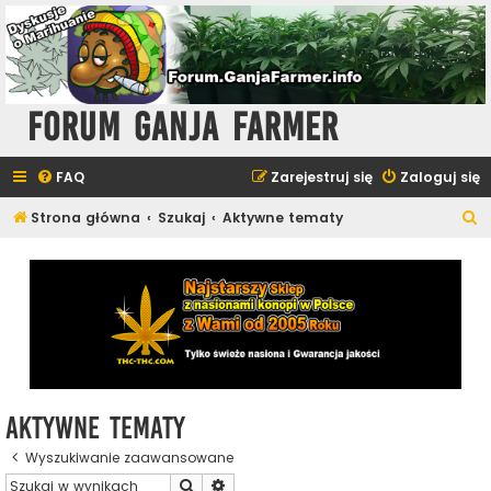
Forum Ganja Farmer
FAQ
Zarejestruj się
Zaloguj się
S
Strona główna
Szukaj
Aktywne tematy
z
u
k
a
j
Aktywne tematy
Wyszukiwanie zaawansowane
Szukaj
Wyszukiwanie zaawansowane