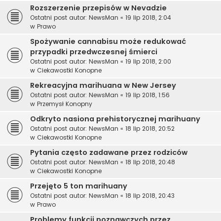
Rozszerzenie przepisów w Nevadzie
Ostatni post autor:
NewsMan
«
19 lip 2018, 2:04
w
Prawo
Spożywanie cannabisu może redukować
przypadki przedwczesnej śmierci
Ostatni post autor:
NewsMan
«
19 lip 2018, 2:00
w
Ciekawostki Konopne
Rekreacyjna marihuana w New Jersey
Ostatni post autor:
NewsMan
«
19 lip 2018, 1:56
w
Przemysł Konopny
Odkryto nasiona prehistorycznej marihuany
Ostatni post autor:
NewsMan
«
18 lip 2018, 20:52
w
Ciekawostki Konopne
Pytania często zadawane przez rodziców
Ostatni post autor:
NewsMan
«
18 lip 2018, 20:48
w
Ciekawostki Konopne
Przejęto 5 ton marihuany
Ostatni post autor:
NewsMan
«
18 lip 2018, 20:43
w
Prawo
Problemy funkcji poznawczych przez