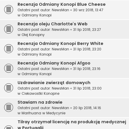
Recenzja Odmiany Konopi Blue Cheese
Ostatni post autor:
NewsMan
«
30 wrz 2018, 13:47
w
Odmiany Konopi
Recenzja oleju Charlotte’s Web
Ostatni post autor:
NewsMan
«
31 lip 2018, 23:27
w
Olej Konopny
Recenzja Odmiany Konopi Berry White
Ostatni post autor:
NewsMan
«
31 lip 2018, 23:20
w
Odmiany Konopi
Recenzja Odmiany Konopi Afgoo
Ostatni post autor:
NewsMan
«
31 lip 2018, 23:16
w
Odmiany Konopi
Uzdrawianie zwierząt domowych
Ostatni post autor:
NewsMan
«
31 lip 2018, 23:00
w
Ciekawostki Konopne
Stawiam na zdrowie
Ostatni post autor:
NewsMan
«
20 lip 2018, 14:16
w
Marihuana w Medycynie
Tilray otrzymał licencję na produkcję medycznej
w Portugalii