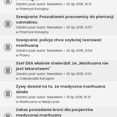
Ostatni post autor:
NewsMan
«
20 lip 2018, 14:12
w
Przemysł Konopny
Szwajcaria: Poszukiwani pracownicy do plantacji
cannabisu
Ostatni post autor:
NewsMan
«
20 lip 2018, 13:57
w
Przemysł Konopny
Szwajcaria: policja chce szybciej testować
marihuanę
Ostatni post autor:
NewsMan
«
20 lip 2018, 13:54
w
Prawo
Szef DEA właśnie stwierdził, że „Marihuana nie
jest lekarstwem”
Ostatni post autor:
NewsMan
«
20 lip 2018, 13:51
w
Ciekawostki Konopne
Żywy dowód na to, że medyczna marihuana
działa
Ostatni post autor:
NewsMan
«
19 lip 2018, 15:13
w
Marihuana w Medycynie
Zakaz posiadania broni dla pacjentów
medycznej marihuany