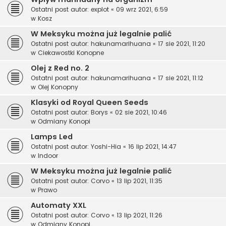
Ostatni post autor:
explot
«
09 wrz 2021, 6:59
w
Kosz
W Meksyku można już legalnie palić
Ostatni post autor:
hakunamarihuana
«
17 sie 2021, 11:20
w
Ciekawostki Konopne
Olej z Red no. 2
Ostatni post autor:
hakunamarihuana
«
17 sie 2021, 11:12
w
Olej Konopny
Klasyki od Royal Queen Seeds
Ostatni post autor:
Borys
«
02 sie 2021, 10:46
w
Odmiany Konopi
Lamps Led
Ostatni post autor:
Yoshi-Hia
«
16 lip 2021, 14:47
w
Indoor
W Meksyku można już legalnie palić
Ostatni post autor:
Corvo
«
13 lip 2021, 11:35
w
Prawo
Automaty XXL
Ostatni post autor:
Corvo
«
13 lip 2021, 11:26
w
Odmiany Konopi