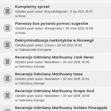
Kompletny sprzet
Ostatni post autor:
Krzysztofsprzet
«
11 lip 2021, 15:57
w
Kosz
Pierwszy box pytania pomoc sugestie
Ostatni post autor:
Annigmato
«
29 mar 2021, 10:58
w
Kosz
Dekryminalizacja narkotyków w Norwegii
Ostatni post autor:
Corvo
«
24 lut 2021, 13:30
w
Ciekawostki Konopne
Recenzja Odmiany Marihuany Jack Herer
Ostatni post autor:
NewsMan
«
30 wrz 2018, 15:05
w
Odmiany Konopi
Recenzja Odmiany Marihuany Haze
Ostatni post autor:
NewsMan
«
30 wrz 2018, 15:02
w
Odmiany Konopi
Recenzja Odmiany Marihuany Grape God
Ostatni post autor:
NewsMan
«
30 wrz 2018, 14:56
w
Odmiany Konopi
Recenzja Odmiany Marihuany Golden Pineapple