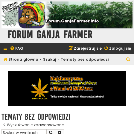
Forum Ganja Farmer
FAQ
Zarejestruj się
Zaloguj się
S
Strona główna
Szukaj
Tematy bez odpowiedzi
z
u
k
a
j
Tematy bez odpowiedzi
Wyszukiwanie zaawansowane
Szukaj
Wyszukiwanie zaawansowane