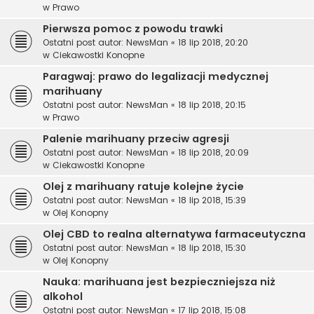
w
Prawo
Pierwsza pomoc z powodu trawki
Ostatni post autor:
NewsMan
«
18 lip 2018, 20:20
w
Ciekawostki Konopne
Paragwaj: prawo do legalizacji medycznej
marihuany
Ostatni post autor:
NewsMan
«
18 lip 2018, 20:15
w
Prawo
Palenie marihuany przeciw agresji
Ostatni post autor:
NewsMan
«
18 lip 2018, 20:09
w
Ciekawostki Konopne
Olej z marihuany ratuje kolejne życie
Ostatni post autor:
NewsMan
«
18 lip 2018, 15:39
w
Olej Konopny
Olej CBD to realna alternatywa farmaceutyczna
Ostatni post autor:
NewsMan
«
18 lip 2018, 15:30
w
Olej Konopny
Nauka: marihuana jest bezpieczniejsza niż
alkohol
Ostatni post autor:
NewsMan
«
17 lip 2018, 15:08