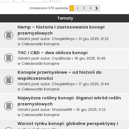
Znaleziono 370 wyników
1
2
3
4
Następna
Tematy
Hemp – historia i zastosowania konopi
przemysłowych
Ostatni post autor:
ChrupkiNinja
«
31 gru 2025, 12:23
w
Ciekawostki Konopne
THC i CBD – dwa oblicza konopi
Ostatni post autor:
CryoBlade
«
18 gru 2025, 10:45
w
Ciekawostki Konopne
Konopie przemysłowe – od historii do
współczesności
Ostatni post autor:
ChrupkiNinja
«
17 gru 2025, 12:44
w
Ciekawostki Konopne
Najwyższe rośliny konopi: Giganci wśród roślin
przemysłowych
Ostatni post autor:
ShadowRift
«
16 gru 2025, 11:22
w
Ciekawostki Konopne
Wzrost rynku konopi: globalne perspektywy i