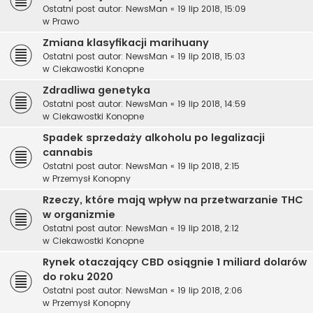
Ostatni post autor:
NewsMan
«
19 lip 2018, 15:09
w
Prawo
Zmiana klasyfikacji marihuany
Ostatni post autor:
NewsMan
«
19 lip 2018, 15:03
w
Ciekawostki Konopne
Zdradliwa genetyka
Ostatni post autor:
NewsMan
«
19 lip 2018, 14:59
w
Ciekawostki Konopne
Spadek sprzedaży alkoholu po legalizacji
cannabis
Ostatni post autor:
NewsMan
«
19 lip 2018, 2:15
w
Przemysł Konopny
Rzeczy, które mają wpływ na przetwarzanie THC
w organizmie
Ostatni post autor:
NewsMan
«
19 lip 2018, 2:12
w
Ciekawostki Konopne
Rynek otaczający CBD osiągnie 1 miliard dolarów
do roku 2020
Ostatni post autor:
NewsMan
«
19 lip 2018, 2:06
w
Przemysł Konopny