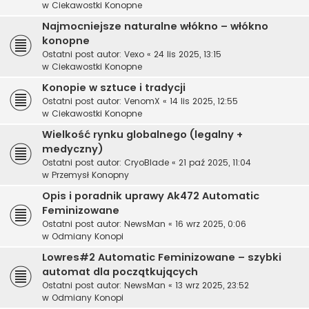
w
Ciekawostki Konopne
Najmocniejsze naturalne włókno – włókno
konopne
Ostatni post autor:
Vexo
«
24 lis 2025, 13:15
w
Ciekawostki Konopne
Konopie w sztuce i tradycji
Ostatni post autor:
VenomX
«
14 lis 2025, 12:55
w
Ciekawostki Konopne
Wielkość rynku globalnego (legalny +
medyczny)
Ostatni post autor:
CryoBlade
«
21 paź 2025, 11:04
w
Przemysł Konopny
Opis i poradnik uprawy Ak472 Automatic
Feminizowane
Ostatni post autor:
NewsMan
«
16 wrz 2025, 0:06
w
Odmiany Konopi
Lowres#2 Automatic Feminizowane – szybki
automat dla początkujących
Ostatni post autor:
NewsMan
«
13 wrz 2025, 23:52
w
Odmiany Konopi