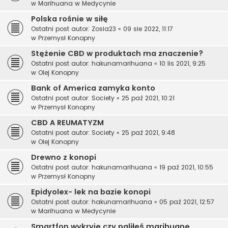
w
Marihuana w Medycynie
Polska rośnie w siłę
Ostatni post autor:
Zosia23
«
09 sie 2022, 11:17
w
Przemysł Konopny
Stężenie CBD w produktach ma znaczenie?
Ostatni post autor:
hakunamarihuana
«
10 lis 2021, 9:25
w
Olej Konopny
Bank of America zamyka konto
Ostatni post autor:
Society
«
25 paź 2021, 10:21
w
Przemysł Konopny
CBD A REUMATYZM
Ostatni post autor:
Society
«
25 paź 2021, 9:48
w
Olej Konopny
Drewno z konopi
Ostatni post autor:
hakunamarihuana
«
19 paź 2021, 10:55
w
Przemysł Konopny
Epidyolex- lek na bazie konopi
Ostatni post autor:
hakunamarihuana
«
05 paź 2021, 12:57
w
Marihuana w Medycynie
Smartfon wykryje czy paliłeś marihuanę