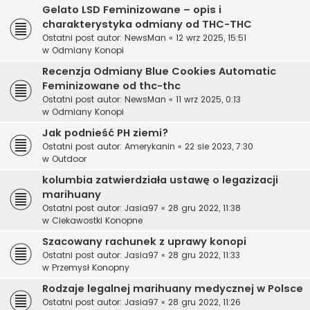
Gelato LSD Feminizowane – opis i
charakterystyka odmiany od THC-THC
Ostatni post autor:
NewsMan
«
12 wrz 2025, 15:51
w
Odmiany Konopi
Recenzja Odmiany Blue Cookies Automatic
Feminizowane od thc-thc
Ostatni post autor:
NewsMan
«
11 wrz 2025, 0:13
w
Odmiany Konopi
Jak podnieść PH ziemi?
Ostatni post autor:
Amerykanin
«
22 sie 2023, 7:30
w
Outdoor
kolumbia zatwierdziała ustawę o legazizacji
marihuany
Ostatni post autor:
Jasia97
«
28 gru 2022, 11:38
w
Ciekawostki Konopne
Szacowany rachunek z uprawy konopi
Ostatni post autor:
Jasia97
«
28 gru 2022, 11:33
w
Przemysł Konopny
Rodzaje legalnej marihuany medycznej w Polsce
Ostatni post autor:
Jasia97
«
28 gru 2022, 11:26