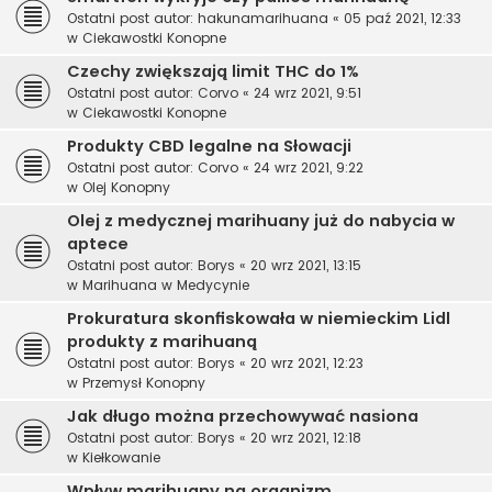
Ostatni post autor:
hakunamarihuana
«
05 paź 2021, 12:33
w
Ciekawostki Konopne
Czechy zwiększają limit THC do 1%
Ostatni post autor:
Corvo
«
24 wrz 2021, 9:51
w
Ciekawostki Konopne
Produkty CBD legalne na Słowacji
Ostatni post autor:
Corvo
«
24 wrz 2021, 9:22
w
Olej Konopny
Olej z medycznej marihuany już do nabycia w
aptece
Ostatni post autor:
Borys
«
20 wrz 2021, 13:15
w
Marihuana w Medycynie
Prokuratura skonfiskowała w niemieckim Lidl
produkty z marihuaną
Ostatni post autor:
Borys
«
20 wrz 2021, 12:23
w
Przemysł Konopny
Jak długo można przechowywać nasiona
Ostatni post autor:
Borys
«
20 wrz 2021, 12:18
w
Kiełkowanie
Wpływ marihuany na organizm