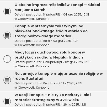
Globalna impreza miłośników konopi — Global
Marijuana March
Ostatni post autor:
ShadowRift
«
04 gru 2025, 10:31
w
Ciekawostki Konopne
Konopie w przemyśle tekstylnym: od
niekwestionowanego źródła włókien do
zmarginalizowanego materiału
Ostatni post autor:
Rolls
«
03 gru 2025, 11:31
w
Ciekawostki Konopne
Medytacja i duchowość: rola konopi w
praktykach sadhu w Nepalu i Indiach
Ostatni post autor:
ChrupkiNinja
«
02 gru 2025, 11:38
w
Ciekawostki Konopne
Na Jamajce konopie mają znaczenie religijne w
ruchu Rastafari
Ostatni post autor:
VenomX
«
27 lis 2025, 9:55
w
Ciekawostki Konopne
W Rosji konopie – nie tylko narkotyk, ale i
materiał strategiczny w XVIII wieku
Ostatni post autor:
ShadowRift
«
26 lis 2025, 12:11