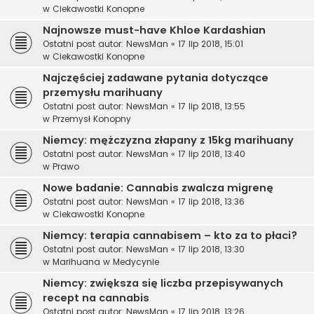
w
Ciekawostki Konopne
Najnowsze must-have Khloe Kardashian
Ostatni post autor:
NewsMan
«
17 lip 2018, 15:01
w
Ciekawostki Konopne
Najczęściej zadawane pytania dotyczące
przemysłu marihuany
Ostatni post autor:
NewsMan
«
17 lip 2018, 13:55
w
Przemysł Konopny
Niemcy: mężczyzna złapany z 15kg marihuany
Ostatni post autor:
NewsMan
«
17 lip 2018, 13:40
w
Prawo
Nowe badanie: Cannabis zwalcza migrenę
Ostatni post autor:
NewsMan
«
17 lip 2018, 13:36
w
Ciekawostki Konopne
Niemcy: terapia cannabisem – kto za to płaci?
Ostatni post autor:
NewsMan
«
17 lip 2018, 13:30
w
Marihuana w Medycynie
Niemcy: zwiększa się liczba przepisywanych
recept na cannabis
Ostatni post autor:
NewsMan
«
17 lip 2018, 13:26