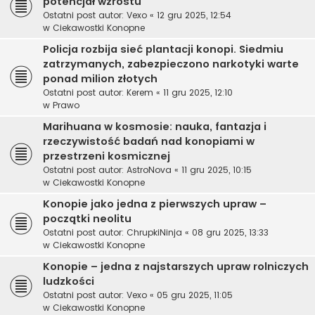
potencjał wzrostu
Ostatni post autor:
Vexo
«
12 gru 2025, 12:54
w
Ciekawostki Konopne
Policja rozbija sieć plantacji konopi. Siedmiu
zatrzymanych, zabezpieczono narkotyki warte
ponad milion złotych
Ostatni post autor:
Kerem
«
11 gru 2025, 12:10
w
Prawo
Marihuana w kosmosie: nauka, fantazja i
rzeczywistość badań nad konopiami w
przestrzeni kosmicznej
Ostatni post autor:
AstroNova
«
11 gru 2025, 10:15
w
Ciekawostki Konopne
Konopie jako jedna z pierwszych upraw –
początki neolitu
Ostatni post autor:
ChrupkiNinja
«
08 gru 2025, 13:33
w
Ciekawostki Konopne
Konopie – jedna z najstarszych upraw rolniczych
ludzkości
Ostatni post autor:
Vexo
«
05 gru 2025, 11:05
w
Ciekawostki Konopne