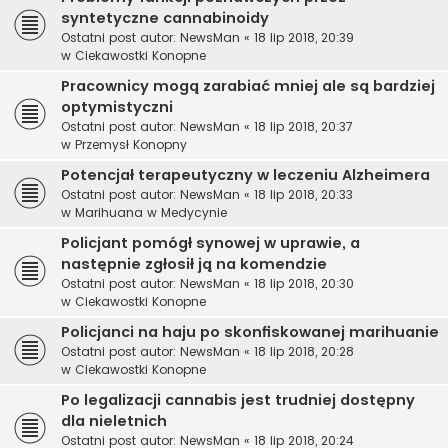
syntetyczne cannabinoidy
Ostatni post autor:
NewsMan
«
18 lip 2018, 20:39
w
Ciekawostki Konopne
Pracownicy mogą zarabiać mniej ale są bardziej
optymistyczni
Ostatni post autor:
NewsMan
«
18 lip 2018, 20:37
w
Przemysł Konopny
Potencjał terapeutyczny w leczeniu Alzheimera
Ostatni post autor:
NewsMan
«
18 lip 2018, 20:33
w
Marihuana w Medycynie
Policjant pomógł synowej w uprawie, a
następnie zgłosił ją na komendzie
Ostatni post autor:
NewsMan
«
18 lip 2018, 20:30
w
Ciekawostki Konopne
Policjanci na haju po skonfiskowanej marihuanie
Ostatni post autor:
NewsMan
«
18 lip 2018, 20:28
w
Ciekawostki Konopne
Po legalizacji cannabis jest trudniej dostępny
dla nieletnich
Ostatni post autor:
NewsMan
«
18 lip 2018, 20:24