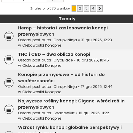
Znaleziono 370 wyników
1
2
3
4
Następna
Tematy
Hemp – historia i zastosowania konopi
przemysłowych
Ostatni post autor:
ChrupkiNinja
«
31 gru 2025, 12:23
w
Ciekawostki Konopne
THC i CBD – dwa oblicza konopi
Ostatni post autor:
CryoBlade
«
18 gru 2025, 10:45
w
Ciekawostki Konopne
Konopie przemysłowe – od historii do
współczesności
Ostatni post autor:
ChrupkiNinja
«
17 gru 2025, 12:44
w
Ciekawostki Konopne
Najwyższe rośliny konopi: Giganci wśród roślin
przemysłowych
Ostatni post autor:
ShadowRift
«
16 gru 2025, 11:22
w
Ciekawostki Konopne
Wzrost rynku konopi: globalne perspektywy i