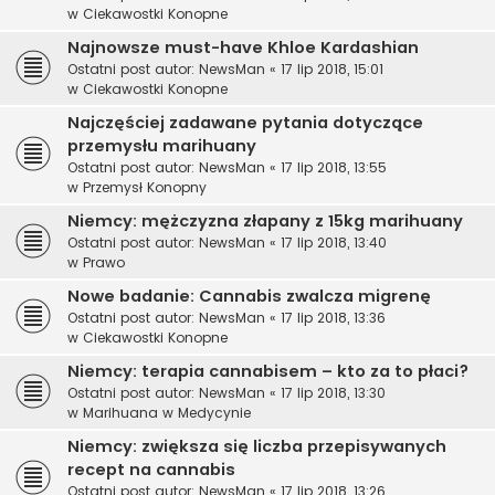
w
Ciekawostki Konopne
Najnowsze must-have Khloe Kardashian
Ostatni post autor:
NewsMan
«
17 lip 2018, 15:01
w
Ciekawostki Konopne
Najczęściej zadawane pytania dotyczące
przemysłu marihuany
Ostatni post autor:
NewsMan
«
17 lip 2018, 13:55
w
Przemysł Konopny
Niemcy: mężczyzna złapany z 15kg marihuany
Ostatni post autor:
NewsMan
«
17 lip 2018, 13:40
w
Prawo
Nowe badanie: Cannabis zwalcza migrenę
Ostatni post autor:
NewsMan
«
17 lip 2018, 13:36
w
Ciekawostki Konopne
Niemcy: terapia cannabisem – kto za to płaci?
Ostatni post autor:
NewsMan
«
17 lip 2018, 13:30
w
Marihuana w Medycynie
Niemcy: zwiększa się liczba przepisywanych
recept na cannabis
Ostatni post autor:
NewsMan
«
17 lip 2018, 13:26