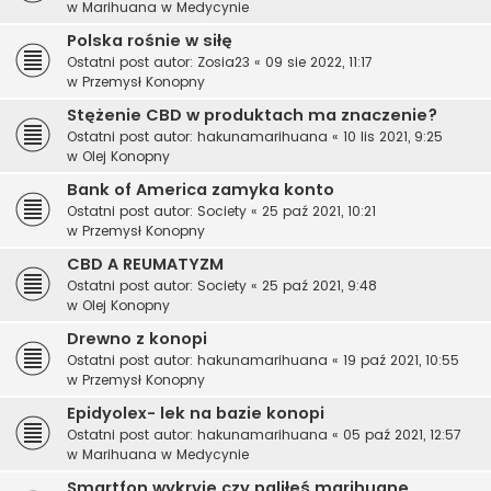
w
Marihuana w Medycynie
Polska rośnie w siłę
Ostatni post autor:
Zosia23
«
09 sie 2022, 11:17
w
Przemysł Konopny
Stężenie CBD w produktach ma znaczenie?
Ostatni post autor:
hakunamarihuana
«
10 lis 2021, 9:25
w
Olej Konopny
Bank of America zamyka konto
Ostatni post autor:
Society
«
25 paź 2021, 10:21
w
Przemysł Konopny
CBD A REUMATYZM
Ostatni post autor:
Society
«
25 paź 2021, 9:48
w
Olej Konopny
Drewno z konopi
Ostatni post autor:
hakunamarihuana
«
19 paź 2021, 10:55
w
Przemysł Konopny
Epidyolex- lek na bazie konopi
Ostatni post autor:
hakunamarihuana
«
05 paź 2021, 12:57
w
Marihuana w Medycynie
Smartfon wykryje czy paliłeś marihuanę