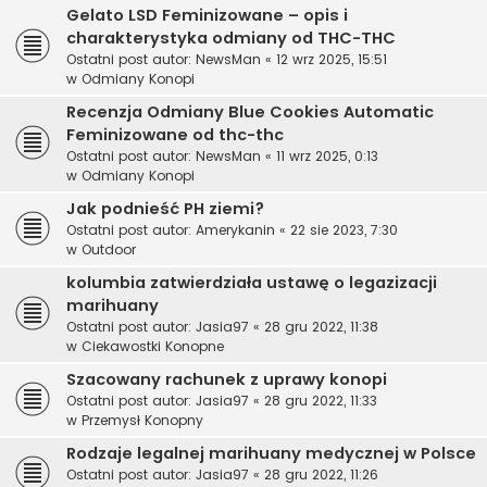
Gelato LSD Feminizowane – opis i
charakterystyka odmiany od THC-THC
Ostatni post autor:
NewsMan
«
12 wrz 2025, 15:51
w
Odmiany Konopi
Recenzja Odmiany Blue Cookies Automatic
Feminizowane od thc-thc
Ostatni post autor:
NewsMan
«
11 wrz 2025, 0:13
w
Odmiany Konopi
Jak podnieść PH ziemi?
Ostatni post autor:
Amerykanin
«
22 sie 2023, 7:30
w
Outdoor
kolumbia zatwierdziała ustawę o legazizacji
marihuany
Ostatni post autor:
Jasia97
«
28 gru 2022, 11:38
w
Ciekawostki Konopne
Szacowany rachunek z uprawy konopi
Ostatni post autor:
Jasia97
«
28 gru 2022, 11:33
w
Przemysł Konopny
Rodzaje legalnej marihuany medycznej w Polsce
Ostatni post autor:
Jasia97
«
28 gru 2022, 11:26