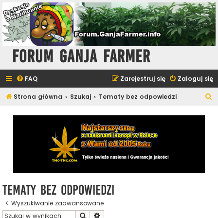
Forum Ganja Farmer
FAQ
Zarejestruj się
Zaloguj się
S
Strona główna
Szukaj
Tematy bez odpowiedzi
z
u
k
a
j
Tematy bez odpowiedzi
Wyszukiwanie zaawansowane
Szukaj
Wyszukiwanie zaawansowane