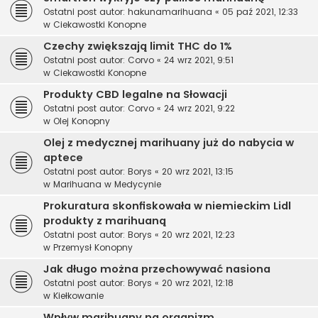
Ostatni post autor:
hakunamarihuana
«
05 paź 2021, 12:33
w
Ciekawostki Konopne
Czechy zwiększają limit THC do 1%
Ostatni post autor:
Corvo
«
24 wrz 2021, 9:51
w
Ciekawostki Konopne
Produkty CBD legalne na Słowacji
Ostatni post autor:
Corvo
«
24 wrz 2021, 9:22
w
Olej Konopny
Olej z medycznej marihuany już do nabycia w
aptece
Ostatni post autor:
Borys
«
20 wrz 2021, 13:15
w
Marihuana w Medycynie
Prokuratura skonfiskowała w niemieckim Lidl
produkty z marihuaną
Ostatni post autor:
Borys
«
20 wrz 2021, 12:23
w
Przemysł Konopny
Jak długo można przechowywać nasiona
Ostatni post autor:
Borys
«
20 wrz 2021, 12:18
w
Kiełkowanie
Wpływ marihuany na organizm