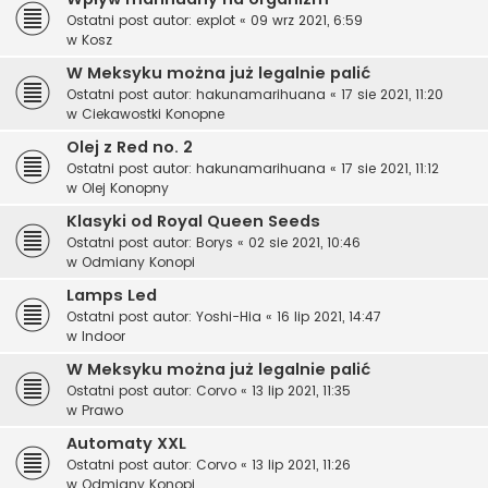
Ostatni post autor:
explot
«
09 wrz 2021, 6:59
w
Kosz
W Meksyku można już legalnie palić
Ostatni post autor:
hakunamarihuana
«
17 sie 2021, 11:20
w
Ciekawostki Konopne
Olej z Red no. 2
Ostatni post autor:
hakunamarihuana
«
17 sie 2021, 11:12
w
Olej Konopny
Klasyki od Royal Queen Seeds
Ostatni post autor:
Borys
«
02 sie 2021, 10:46
w
Odmiany Konopi
Lamps Led
Ostatni post autor:
Yoshi-Hia
«
16 lip 2021, 14:47
w
Indoor
W Meksyku można już legalnie palić
Ostatni post autor:
Corvo
«
13 lip 2021, 11:35
w
Prawo
Automaty XXL
Ostatni post autor:
Corvo
«
13 lip 2021, 11:26
w
Odmiany Konopi