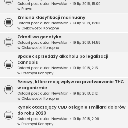
Ostatni post autor:
NewsMan
«
19 lip 2018, 15:09
w
Prawo
Zmiana klasyfikacji marihuany
Ostatni post autor:
NewsMan
«
19 lip 2018, 15:03
w
Ciekawostki Konopne
Zdradliwa genetyka
Ostatni post autor:
NewsMan
«
19 lip 2018, 14:59
w
Ciekawostki Konopne
Spadek sprzedaży alkoholu po legalizacji
cannabis
Ostatni post autor:
NewsMan
«
19 lip 2018, 2:15
w
Przemysł Konopny
Rzeczy, które mają wpływ na przetwarzanie THC
w organizmie
Ostatni post autor:
NewsMan
«
19 lip 2018, 2:12
w
Ciekawostki Konopne
Rynek otaczający CBD osiągnie 1 miliard dolarów
do roku 2020
Ostatni post autor:
NewsMan
«
19 lip 2018, 2:06
w
Przemysł Konopny