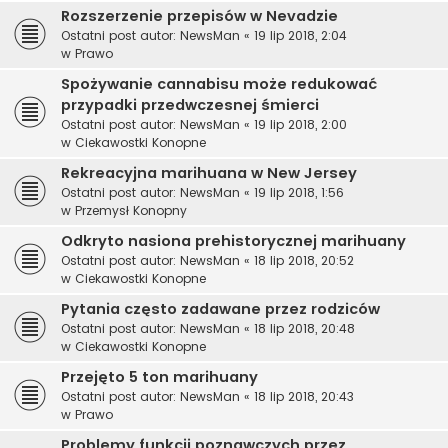
Rozszerzenie przepisów w Nevadzie
Ostatni post autor:
NewsMan
«
19 lip 2018, 2:04
w
Prawo
Spożywanie cannabisu może redukować
przypadki przedwczesnej śmierci
Ostatni post autor:
NewsMan
«
19 lip 2018, 2:00
w
Ciekawostki Konopne
Rekreacyjna marihuana w New Jersey
Ostatni post autor:
NewsMan
«
19 lip 2018, 1:56
w
Przemysł Konopny
Odkryto nasiona prehistorycznej marihuany
Ostatni post autor:
NewsMan
«
18 lip 2018, 20:52
w
Ciekawostki Konopne
Pytania często zadawane przez rodziców
Ostatni post autor:
NewsMan
«
18 lip 2018, 20:48
w
Ciekawostki Konopne
Przejęto 5 ton marihuany
Ostatni post autor:
NewsMan
«
18 lip 2018, 20:43
w
Prawo
Problemy funkcji poznawczych przez