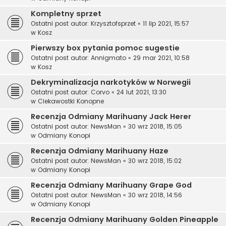
Kompletny sprzet
Ostatni post autor:
Krzysztofsprzet
«
11 lip 2021, 15:57
w
Kosz
Pierwszy box pytania pomoc sugestie
Ostatni post autor:
Annigmato
«
29 mar 2021, 10:58
w
Kosz
Dekryminalizacja narkotyków w Norwegii
Ostatni post autor:
Corvo
«
24 lut 2021, 13:30
w
Ciekawostki Konopne
Recenzja Odmiany Marihuany Jack Herer
Ostatni post autor:
NewsMan
«
30 wrz 2018, 15:05
w
Odmiany Konopi
Recenzja Odmiany Marihuany Haze
Ostatni post autor:
NewsMan
«
30 wrz 2018, 15:02
w
Odmiany Konopi
Recenzja Odmiany Marihuany Grape God
Ostatni post autor:
NewsMan
«
30 wrz 2018, 14:56
w
Odmiany Konopi
Recenzja Odmiany Marihuany Golden Pineapple