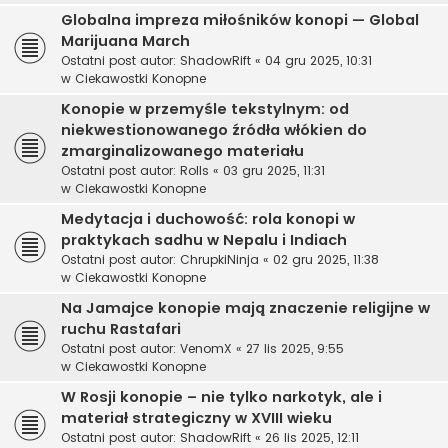
Globalna impreza miłośników konopi — Global
Marijuana March
Ostatni post autor:
ShadowRift
«
04 gru 2025, 10:31
w
Ciekawostki Konopne
Konopie w przemyśle tekstylnym: od
niekwestionowanego źródła włókien do
zmarginalizowanego materiału
Ostatni post autor:
Rolls
«
03 gru 2025, 11:31
w
Ciekawostki Konopne
Medytacja i duchowość: rola konopi w
praktykach sadhu w Nepalu i Indiach
Ostatni post autor:
ChrupkiNinja
«
02 gru 2025, 11:38
w
Ciekawostki Konopne
Na Jamajce konopie mają znaczenie religijne w
ruchu Rastafari
Ostatni post autor:
VenomX
«
27 lis 2025, 9:55
w
Ciekawostki Konopne
W Rosji konopie – nie tylko narkotyk, ale i
materiał strategiczny w XVIII wieku
Ostatni post autor:
ShadowRift
«
26 lis 2025, 12:11