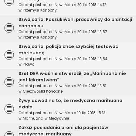
Ostatni post autor:
NewsMan
«
20 lip 2018, 14:12
w
Przemysł Konopny
Szwajcaria: Poszukiwani pracownicy do plantacji
cannabisu
Ostatni post autor:
NewsMan
«
20 lip 2018, 13:57
w
Przemysł Konopny
Szwajcaria: policja chce szybciej testować
marihuanę
Ostatni post autor:
NewsMan
«
20 lip 2018, 13:54
w
Prawo
Szef DEA właśnie stwierdził, że „Marihuana nie
jest lekarstwem”
Ostatni post autor:
NewsMan
«
20 lip 2018, 13:51
w
Ciekawostki Konopne
Żywy dowód na to, że medyczna marihuana
działa
Ostatni post autor:
NewsMan
«
19 lip 2018, 15:13
w
Marihuana w Medycynie
Zakaz posiadania broni dla pacjentów
medycznej marihuany