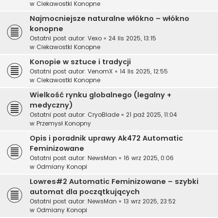
w
Ciekawostki Konopne
Najmocniejsze naturalne włókno – włókno
konopne
Ostatni post autor:
Vexo
«
24 lis 2025, 13:15
w
Ciekawostki Konopne
Konopie w sztuce i tradycji
Ostatni post autor:
VenomX
«
14 lis 2025, 12:55
w
Ciekawostki Konopne
Wielkość rynku globalnego (legalny +
medyczny)
Ostatni post autor:
CryoBlade
«
21 paź 2025, 11:04
w
Przemysł Konopny
Opis i poradnik uprawy Ak472 Automatic
Feminizowane
Ostatni post autor:
NewsMan
«
16 wrz 2025, 0:06
w
Odmiany Konopi
Lowres#2 Automatic Feminizowane – szybki
automat dla początkujących
Ostatni post autor:
NewsMan
«
13 wrz 2025, 23:52
w
Odmiany Konopi