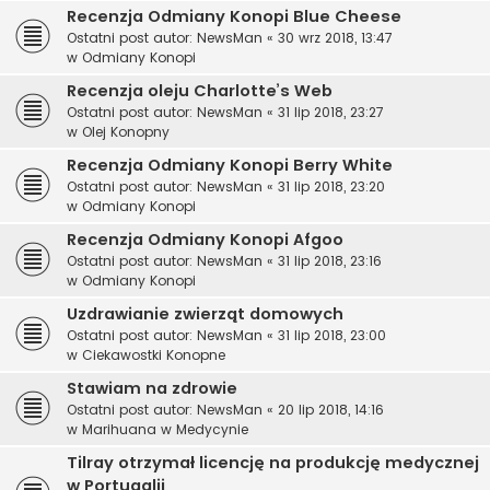
Recenzja Odmiany Konopi Blue Cheese
Ostatni post autor:
NewsMan
«
30 wrz 2018, 13:47
w
Odmiany Konopi
Recenzja oleju Charlotte’s Web
Ostatni post autor:
NewsMan
«
31 lip 2018, 23:27
w
Olej Konopny
Recenzja Odmiany Konopi Berry White
Ostatni post autor:
NewsMan
«
31 lip 2018, 23:20
w
Odmiany Konopi
Recenzja Odmiany Konopi Afgoo
Ostatni post autor:
NewsMan
«
31 lip 2018, 23:16
w
Odmiany Konopi
Uzdrawianie zwierząt domowych
Ostatni post autor:
NewsMan
«
31 lip 2018, 23:00
w
Ciekawostki Konopne
Stawiam na zdrowie
Ostatni post autor:
NewsMan
«
20 lip 2018, 14:16
w
Marihuana w Medycynie
Tilray otrzymał licencję na produkcję medycznej
w Portugalii