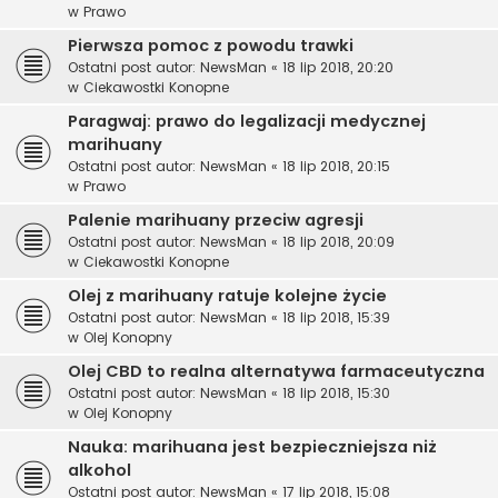
w
Prawo
Pierwsza pomoc z powodu trawki
Ostatni post autor:
NewsMan
«
18 lip 2018, 20:20
w
Ciekawostki Konopne
Paragwaj: prawo do legalizacji medycznej
marihuany
Ostatni post autor:
NewsMan
«
18 lip 2018, 20:15
w
Prawo
Palenie marihuany przeciw agresji
Ostatni post autor:
NewsMan
«
18 lip 2018, 20:09
w
Ciekawostki Konopne
Olej z marihuany ratuje kolejne życie
Ostatni post autor:
NewsMan
«
18 lip 2018, 15:39
w
Olej Konopny
Olej CBD to realna alternatywa farmaceutyczna
Ostatni post autor:
NewsMan
«
18 lip 2018, 15:30
w
Olej Konopny
Nauka: marihuana jest bezpieczniejsza niż
alkohol
Ostatni post autor:
NewsMan
«
17 lip 2018, 15:08