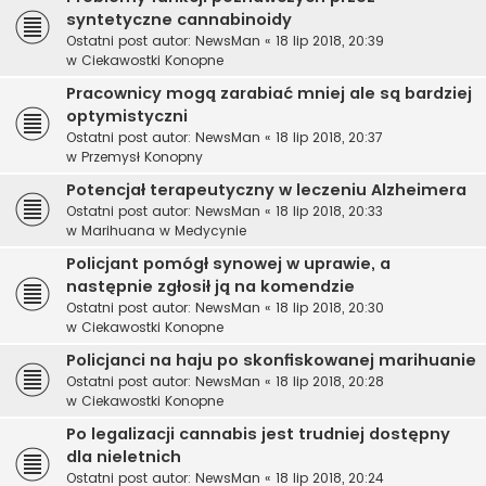
syntetyczne cannabinoidy
Ostatni post autor:
NewsMan
«
18 lip 2018, 20:39
w
Ciekawostki Konopne
Pracownicy mogą zarabiać mniej ale są bardziej
optymistyczni
Ostatni post autor:
NewsMan
«
18 lip 2018, 20:37
w
Przemysł Konopny
Potencjał terapeutyczny w leczeniu Alzheimera
Ostatni post autor:
NewsMan
«
18 lip 2018, 20:33
w
Marihuana w Medycynie
Policjant pomógł synowej w uprawie, a
następnie zgłosił ją na komendzie
Ostatni post autor:
NewsMan
«
18 lip 2018, 20:30
w
Ciekawostki Konopne
Policjanci na haju po skonfiskowanej marihuanie
Ostatni post autor:
NewsMan
«
18 lip 2018, 20:28
w
Ciekawostki Konopne
Po legalizacji cannabis jest trudniej dostępny
dla nieletnich
Ostatni post autor:
NewsMan
«
18 lip 2018, 20:24