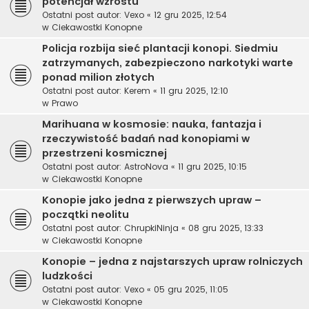
potencjał wzrostu
Ostatni post autor:
Vexo
«
12 gru 2025, 12:54
w
Ciekawostki Konopne
Policja rozbija sieć plantacji konopi. Siedmiu
zatrzymanych, zabezpieczono narkotyki warte
ponad milion złotych
Ostatni post autor:
Kerem
«
11 gru 2025, 12:10
w
Prawo
Marihuana w kosmosie: nauka, fantazja i
rzeczywistość badań nad konopiami w
przestrzeni kosmicznej
Ostatni post autor:
AstroNova
«
11 gru 2025, 10:15
w
Ciekawostki Konopne
Konopie jako jedna z pierwszych upraw –
początki neolitu
Ostatni post autor:
ChrupkiNinja
«
08 gru 2025, 13:33
w
Ciekawostki Konopne
Konopie – jedna z najstarszych upraw rolniczych
ludzkości
Ostatni post autor:
Vexo
«
05 gru 2025, 11:05
w
Ciekawostki Konopne