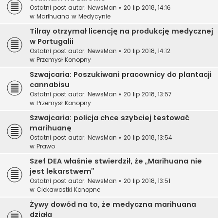
Ostatni post autor:
NewsMan
«
20 lip 2018, 14:16
w
Marihuana w Medycynie
Tilray otrzymał licencję na produkcję medycznej
w Portugalii
Ostatni post autor:
NewsMan
«
20 lip 2018, 14:12
w
Przemysł Konopny
Szwajcaria: Poszukiwani pracownicy do plantacji
cannabisu
Ostatni post autor:
NewsMan
«
20 lip 2018, 13:57
w
Przemysł Konopny
Szwajcaria: policja chce szybciej testować
marihuanę
Ostatni post autor:
NewsMan
«
20 lip 2018, 13:54
w
Prawo
Szef DEA właśnie stwierdził, że „Marihuana nie
jest lekarstwem”
Ostatni post autor:
NewsMan
«
20 lip 2018, 13:51
w
Ciekawostki Konopne
Żywy dowód na to, że medyczna marihuana
działa