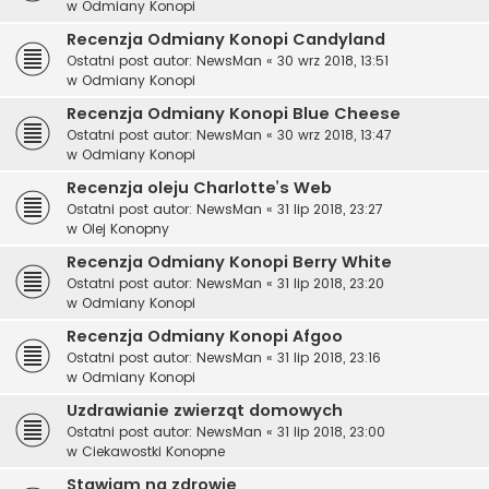
w
Odmiany Konopi
Recenzja Odmiany Konopi Candyland
Ostatni post autor:
NewsMan
«
30 wrz 2018, 13:51
w
Odmiany Konopi
Recenzja Odmiany Konopi Blue Cheese
Ostatni post autor:
NewsMan
«
30 wrz 2018, 13:47
w
Odmiany Konopi
Recenzja oleju Charlotte’s Web
Ostatni post autor:
NewsMan
«
31 lip 2018, 23:27
w
Olej Konopny
Recenzja Odmiany Konopi Berry White
Ostatni post autor:
NewsMan
«
31 lip 2018, 23:20
w
Odmiany Konopi
Recenzja Odmiany Konopi Afgoo
Ostatni post autor:
NewsMan
«
31 lip 2018, 23:16
w
Odmiany Konopi
Uzdrawianie zwierząt domowych
Ostatni post autor:
NewsMan
«
31 lip 2018, 23:00
w
Ciekawostki Konopne
Stawiam na zdrowie