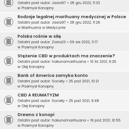
Ostatni post autor:
Jasia97
«
28 gru 2022, 11:33
w
Przemysł Konopny
Rodzaje legalnej marihuany medycznej w Polsce
Ostatni post autor:
Jasia97
«
28 gru 2022, 11:26
w
Marihuana w Medycynie
Polska rośnie w siłę
Ostatni post autor:
Zosia23
«
09 sie 2022, 11:17
w
Przemysł Konopny
Stężenie CBD w produktach ma znaczenie?
Ostatni post autor:
hakunamarihuana
«
10 lis 2021, 9:25
w
Olej Konopny
Bank of America zamyka konto
Ostatni post autor:
Society
«
25 paź 2021, 10:21
w
Przemysł Konopny
CBD A REUMATYZM
Ostatni post autor:
Society
«
25 paź 2021, 9:48
w
Olej Konopny
Drewno z konopi
Ostatni post autor:
hakunamarihuana
«
19 paź 2021, 10:55
w
Przemysł Konopny