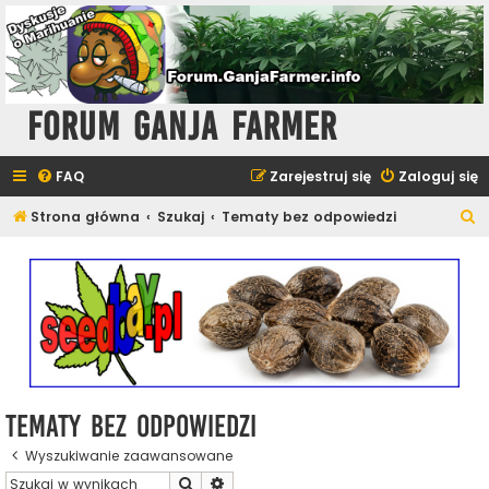
Forum Ganja Farmer
FAQ
Zarejestruj się
Zaloguj się
S
Strona główna
Szukaj
Tematy bez odpowiedzi
z
u
k
a
j
Tematy bez odpowiedzi
Wyszukiwanie zaawansowane
Szukaj
Wyszukiwanie zaawansowane