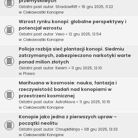
przemysłowych
Ostatni post autor:
ShadowRift
«
16 gru 2025, 11:22
w
Ciekawostki Konopne
Wzrost rynku konopi: globalne perspektywy i
potencjał wzrostu
Ostatni post autor:
Vexo
«
12 gru 2025, 12:54
w
Ciekawostki Konopne
Policja rozbija sieć plantacji konopi. Siedmiu
zatrzymanych, zabezpieczono narkotyki warte
ponad milion złotych
Ostatni post autor:
Kerem
«
11 gru 2025, 12:10
w
Prawo
Marihuana w kosmosie: nauka, fantazja i
rzeczywistość badań nad konopiami w
przestrzeni kosmicznej
Ostatni post autor:
AstroNova
«
11 gru 2025, 10:15
w
Ciekawostki Konopne
Konopie jako jedna z pierwszych upraw –
początki neolitu
Ostatni post autor:
ChrupkiNinja
«
08 gru 2025, 13:33
w
Ciekawostki Konopne