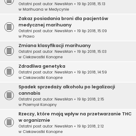
Ostatni post autor:
NewsMan
«
19 lip 2018, 15:13
w
Marihuana w Medycynie
Zakaz posiadania broni dla pacjentów
medycznej marihuany
Ostatni post autor:
NewsMan
«
19 lip 2018, 15:09
w
Prawo
Zmiana klasyfikacji marihuany
Ostatni post autor:
NewsMan
«
19 lip 2018, 15:03
w
Ciekawostki Konopne
Zdradliwa genetyka
Ostatni post autor:
NewsMan
«
19 lip 2018, 14:59
w
Ciekawostki Konopne
Spadek sprzedaży alkoholu po legalizacji
cannabis
Ostatni post autor:
NewsMan
«
19 lip 2018, 2:15
w
Przemysł Konopny
Rzeczy, które mają wpływ na przetwarzanie THC
w organizmie
Ostatni post autor:
NewsMan
«
19 lip 2018, 2:12
w
Ciekawostki Konopne