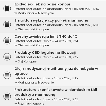
Epidyolex- lek na bazie konopi
Ostatni post autor:
hakunamarihuana
«
05 paź 2021, 12:57
w
Marihuana w Medycynie
Smartfon wykryje czy paliłeś marihuanę
Ostatni post autor:
hakunamarihuana
«
05 paź 2021, 12:33
w
Ciekawostki Konopne
Czechy zwiększają limit THC do 1%
Ostatni post autor:
Corvo
«
24 wrz 2021, 9:51
w
Ciekawostki Konopne
Produkty CBD legalne na Słowacji
Ostatni post autor:
Corvo
«
24 wrz 2021, 9:22
w
Olej Konopny
Olej z medycznej marihuany już do nabycia w
aptece
Ostatni post autor:
Borys
«
20 wrz 2021, 13:15
w
Marihuana w Medycynie
Prokuratura skonfiskowała w niemieckim Lidl
produkty z marihuaną
Ostatni post autor:
Borys
«
20 wrz 2021, 12:23
w
Przemysł Konopny