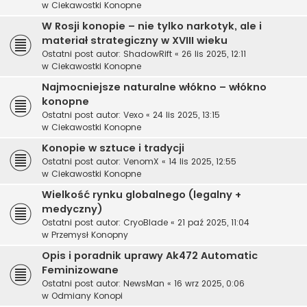
w
Ciekawostki Konopne
W Rosji konopie – nie tylko narkotyk, ale i
materiał strategiczny w XVIII wieku
Ostatni post autor:
ShadowRift
«
26 lis 2025, 12:11
w
Ciekawostki Konopne
Najmocniejsze naturalne włókno – włókno
konopne
Ostatni post autor:
Vexo
«
24 lis 2025, 13:15
w
Ciekawostki Konopne
Konopie w sztuce i tradycji
Ostatni post autor:
VenomX
«
14 lis 2025, 12:55
w
Ciekawostki Konopne
Wielkość rynku globalnego (legalny +
medyczny)
Ostatni post autor:
CryoBlade
«
21 paź 2025, 11:04
w
Przemysł Konopny
Opis i poradnik uprawy Ak472 Automatic
Feminizowane
Ostatni post autor:
NewsMan
«
16 wrz 2025, 0:06
w
Odmiany Konopi