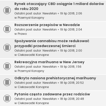
Rynek otaczający CBD osiągnie 1 miliard dolarów
do roku 2020
Ostatni post autor:
NewsMan
«
19 lip 2018, 2:06
w
Przemysł Konopny
Rozszerzenie przepisów w Nevadzie
Ostatni post autor:
NewsMan
«
19 lip 2018, 2:04
w
Prawo
Spożywanie cannabisu może redukować
przypadki przedwczesnej śmierci
Ostatni post autor:
NewsMan
«
19 lip 2018, 2:00
w
Ciekawostki Konopne
Rekreacyjna marihuana w New Jersey
Ostatni post autor:
NewsMan
«
19 lip 2018, 1:56
w
Przemysł Konopny
Odkryto nasiona prehistorycznej marihuany
Ostatni post autor:
NewsMan
«
18 lip 2018, 20:52
w
Ciekawostki Konopne
Pytania często zadawane przez rodziców
Ostatni post autor:
NewsMan
«
18 lip 2018, 20:48
w
Ciekawostki Konopne