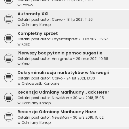
w
Prawo
Automaty XXL
Ostatni post autor:
Corvo
«
13 lip 2021, 11:26
w
Odmiany Konopi
Kompletny sprzet
Ostatni post autor:
Krzysztofsprzet
«
11 lip 2021, 15:57
w
Kosz
Pierwszy box pytania pomoc sugestie
Ostatni post autor:
Annigmato
«
29 mar 2021, 10:58
w
Kosz
Dekryminalizacja narkotyków w Norwegii
Ostatni post autor:
Corvo
«
24 lut 2021, 13:30
w
Ciekawostki Konopne
Recenzja Odmiany Marihuany Jack Herer
Ostatni post autor:
NewsMan
«
30 wrz 2018, 15:05
w
Odmiany Konopi
Recenzja Odmiany Marihuany Haze
Ostatni post autor:
NewsMan
«
30 wrz 2018, 15:02
w
Odmiany Konopi