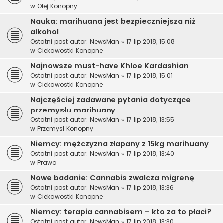
w
Olej Konopny
Nauka: marihuana jest bezpieczniejsza niż
alkohol
Ostatni post autor:
NewsMan
«
17 lip 2018, 15:08
w
Ciekawostki Konopne
Najnowsze must-have Khloe Kardashian
Ostatni post autor:
NewsMan
«
17 lip 2018, 15:01
w
Ciekawostki Konopne
Najczęściej zadawane pytania dotyczące
przemysłu marihuany
Ostatni post autor:
NewsMan
«
17 lip 2018, 13:55
w
Przemysł Konopny
Niemcy: mężczyzna złapany z 15kg marihuany
Ostatni post autor:
NewsMan
«
17 lip 2018, 13:40
w
Prawo
Nowe badanie: Cannabis zwalcza migrenę
Ostatni post autor:
NewsMan
«
17 lip 2018, 13:36
w
Ciekawostki Konopne
Niemcy: terapia cannabisem – kto za to płaci?
Ostatni post autor:
NewsMan
«
17 lip 2018, 13:30