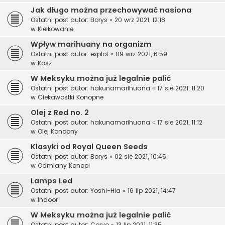
Jak długo można przechowywać nasiona
Ostatni post autor:
Borys
«
20 wrz 2021, 12:18
w
Kiełkowanie
Wpływ marihuany na organizm
Ostatni post autor:
explot
«
09 wrz 2021, 6:59
w
Kosz
W Meksyku można już legalnie palić
Ostatni post autor:
hakunamarihuana
«
17 sie 2021, 11:20
w
Ciekawostki Konopne
Olej z Red no. 2
Ostatni post autor:
hakunamarihuana
«
17 sie 2021, 11:12
w
Olej Konopny
Klasyki od Royal Queen Seeds
Ostatni post autor:
Borys
«
02 sie 2021, 10:46
w
Odmiany Konopi
Lamps Led
Ostatni post autor:
Yoshi-Hia
«
16 lip 2021, 14:47
w
Indoor
W Meksyku można już legalnie palić
Ostatni post autor:
Corvo
«
13 lip 2021, 11:35