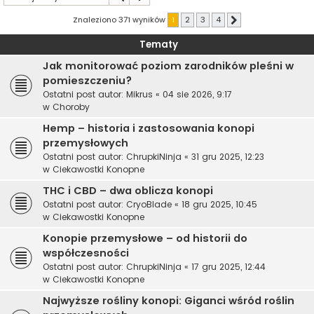
Znaleziono 371 wyników
1
2
3
4
Następna
Tematy
Jak monitorować poziom zarodników pleśni w
pomieszczeniu?
Ostatni post autor:
Mikrus
«
04 sie 2026, 9:17
w
Choroby
Hemp – historia i zastosowania konopi
przemysłowych
Ostatni post autor:
ChrupkiNinja
«
31 gru 2025, 12:23
w
Ciekawostki Konopne
THC i CBD – dwa oblicza konopi
Ostatni post autor:
CryoBlade
«
18 gru 2025, 10:45
w
Ciekawostki Konopne
Konopie przemysłowe – od historii do
współczesności
Ostatni post autor:
ChrupkiNinja
«
17 gru 2025, 12:44
w
Ciekawostki Konopne
Najwyższe rośliny konopi: Giganci wśród roślin