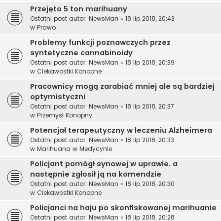
Przejęto 5 ton marihuany
Ostatni post autor:
NewsMan
«
18 lip 2018, 20:43
w
Prawo
Problemy funkcji poznawczych przez
syntetyczne cannabinoidy
Ostatni post autor:
NewsMan
«
18 lip 2018, 20:39
w
Ciekawostki Konopne
Pracownicy mogą zarabiać mniej ale są bardziej
optymistyczni
Ostatni post autor:
NewsMan
«
18 lip 2018, 20:37
w
Przemysł Konopny
Potencjał terapeutyczny w leczeniu Alzheimera
Ostatni post autor:
NewsMan
«
18 lip 2018, 20:33
w
Marihuana w Medycynie
Policjant pomógł synowej w uprawie, a
następnie zgłosił ją na komendzie
Ostatni post autor:
NewsMan
«
18 lip 2018, 20:30
w
Ciekawostki Konopne
Policjanci na haju po skonfiskowanej marihuanie
Ostatni post autor:
NewsMan
«
18 lip 2018, 20:28