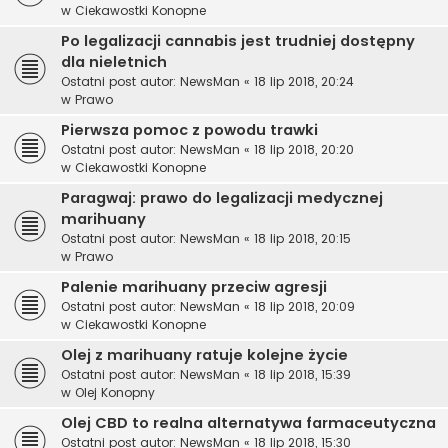
w
Ciekawostki Konopne
Po legalizacji cannabis jest trudniej dostępny
dla nieletnich
Ostatni post autor:
NewsMan
«
18 lip 2018, 20:24
w
Prawo
Pierwsza pomoc z powodu trawki
Ostatni post autor:
NewsMan
«
18 lip 2018, 20:20
w
Ciekawostki Konopne
Paragwaj: prawo do legalizacji medycznej
marihuany
Ostatni post autor:
NewsMan
«
18 lip 2018, 20:15
w
Prawo
Palenie marihuany przeciw agresji
Ostatni post autor:
NewsMan
«
18 lip 2018, 20:09
w
Ciekawostki Konopne
Olej z marihuany ratuje kolejne życie
Ostatni post autor:
NewsMan
«
18 lip 2018, 15:39
w
Olej Konopny
Olej CBD to realna alternatywa farmaceutyczna
Ostatni post autor:
NewsMan
«
18 lip 2018, 15:30