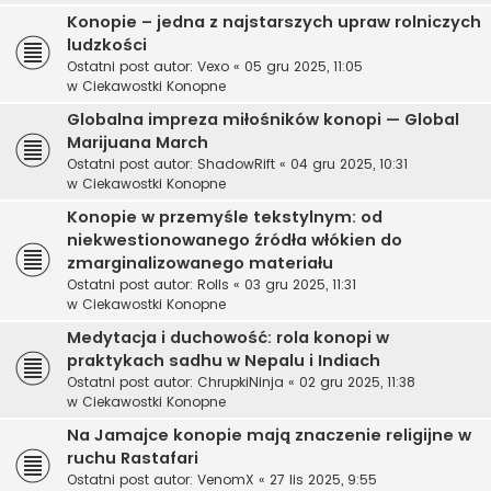
Konopie – jedna z najstarszych upraw rolniczych
ludzkości
Ostatni post autor:
Vexo
«
05 gru 2025, 11:05
w
Ciekawostki Konopne
Globalna impreza miłośników konopi — Global
Marijuana March
Ostatni post autor:
ShadowRift
«
04 gru 2025, 10:31
w
Ciekawostki Konopne
Konopie w przemyśle tekstylnym: od
niekwestionowanego źródła włókien do
zmarginalizowanego materiału
Ostatni post autor:
Rolls
«
03 gru 2025, 11:31
w
Ciekawostki Konopne
Medytacja i duchowość: rola konopi w
praktykach sadhu w Nepalu i Indiach
Ostatni post autor:
ChrupkiNinja
«
02 gru 2025, 11:38
w
Ciekawostki Konopne
Na Jamajce konopie mają znaczenie religijne w
ruchu Rastafari
Ostatni post autor:
VenomX
«
27 lis 2025, 9:55