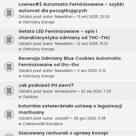
Lowres#2 Automatic Feminizowane – szybki
automat dla początkujących
Ostatni post autor:
NewsMan
«
13 wrz 2025, 23:52
w
Odmiany Konopi
Gelato LSD Feminizowane – opis i
charakterystyka odmiany od THC-THC
Ostatni post autor:
NewsMan
«
12 wrz 2025, 15:51
w
Odmiany Konopi
Recenzja Odmiany Blue Cookies Automatic
Feminizowane od thc-thc
Ostatni post autor:
NewsMan
«
11 wrz 2025, 0:13
w
Odmiany Konopi
Jak podnieść PH ziemi?
Ostatni post autor:
Amerykanin
«
22 sie 2023, 7:30
w
Outdoor
kolumbia zatwierdziała ustawę o legazizacji
marihuany
Ostatni post autor:
Jasia97
«
28 gru 2022, 11:38
w
Ciekawostki Konopne
Szacowany rachunek z uprawy konopi