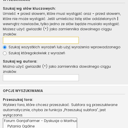
Szukaj wg słów kluczowych:
Umieść
+
przed słowem, które musi wystąpić oraz
-
przed słowem,
które nie może wystąpić. Jeśli umieścisz listę słów oddzielonych
|
wewnątrz nawiasów, tylko jedno ze słów będzie musiało wystąpić.
Możesz użyć gwiazdki (*) jako zamiennika dowolnego ciągu
znaków.
Szukaj wszystkich wyrażeń lub użyj wyrażenia wprowadzonego
Szukaj któregokolwiek z wyrażeń
Szukaj wg autora:
Można użyć gwiazdki (*) jako zamiennika dowolnego ciągu
znaków.
OPCJE WYSZUKIWANIA
Przeszukaj fora:
Wybierz fora, które chcesz przeszukać. Subfora są przeszukiwane
automatycznie, chyba że funkcja „Przeszukuj subfora”, jest
wyłączona.