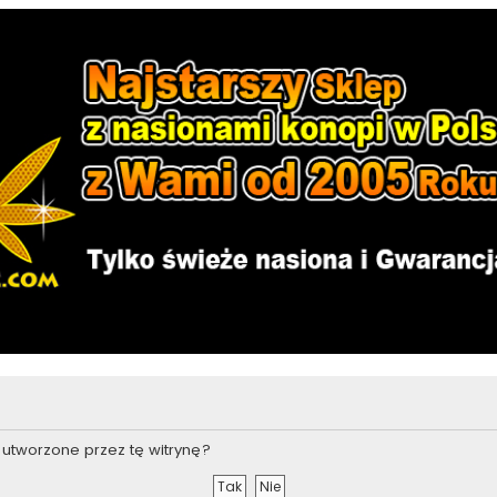
utworzone przez tę witrynę?