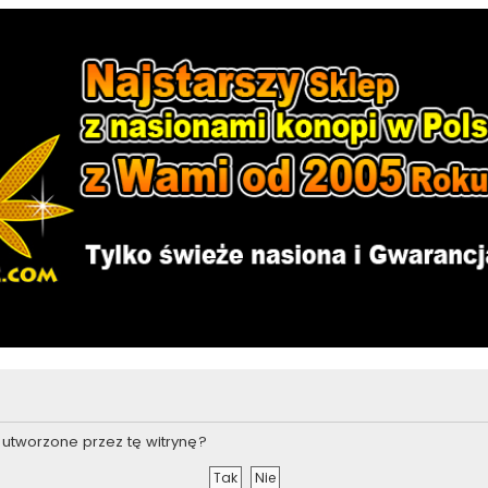
utworzone przez tę witrynę?