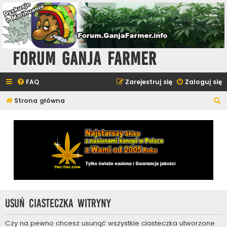
Forum Ganja Farmer
FAQ
Zarejestruj się
Zaloguj się
S
Strona główna
z
u
k
a
j
Usuń ciasteczka witryny
Czy na pewno chcesz usunąć wszystkie ciasteczka utworzone