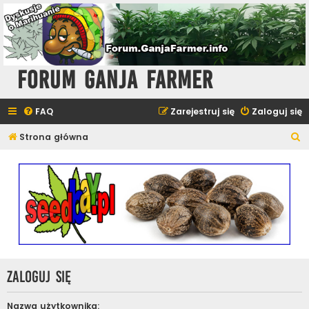
Forum Ganja Farmer
FAQ
Zarejestruj się
Zaloguj się
S
Strona główna
z
u
k
a
j
Zaloguj się
Nazwa użytkownika: