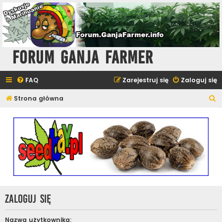
Forum Ganja Farmer
FAQ
Zarejestruj się
Zaloguj się
S
Strona główna
z
u
k
a
j
Zaloguj się
Nazwa użytkownika: