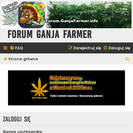
Forum Ganja Farmer
FAQ
Zarejestruj się
Zaloguj się
S
Strona główna
z
u
k
a
j
Zaloguj się
Nazwa użytkownika: