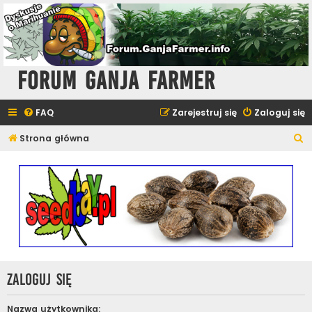
Forum Ganja Farmer
FAQ
Zarejestruj się
Zaloguj się
S
Strona główna
z
u
k
a
j
Zaloguj się
Nazwa użytkownika: