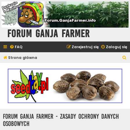
Forum Ganja Farmer
FAQ
Zarejestruj się
Zaloguj się
S
Strona główna
z
u
k
a
j
Forum Ganja Farmer - Zasady ochrony danych
osobowych