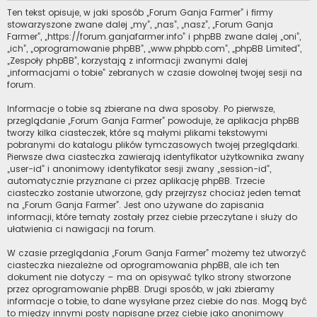
Ten tekst opisuje, w jaki sposób „Forum Ganja Farmer” i firmy
stowarzyszone zwane dalej „my”, „nas”, „nasz”, „Forum Ganja
Farmer”, „https://forum.ganjafarmer.info” i phpBB zwane dalej „oni”,
„ich”, „oprogramowanie phpBB”, „www.phpbb.com”, „phpBB Limited”,
„Zespoły phpBB”, korzystają z informacji zwanymi dalej
„informacjami o tobie” zebranych w czasie dowolnej twojej sesji na
forum.
Informacje o tobie są zbierane na dwa sposoby. Po pierwsze,
przeglądanie „Forum Ganja Farmer” powoduje, że aplikacja phpBB
tworzy kilka ciasteczek, które są małymi plikami tekstowymi
pobranymi do katalogu plików tymczasowych twojej przeglądarki.
Pierwsze dwa ciasteczka zawierają identyfikator użytkownika zwany
„user-id” i anonimowy identyfikator sesji zwany „session-id”,
automatycznie przyznane ci przez aplikację phpBB. Trzecie
ciasteczko zostanie utworzone, gdy przejrzysz chociaż jeden temat
na „Forum Ganja Farmer”. Jest ono używane do zapisania
informacji, które tematy zostały przez ciebie przeczytane i służy do
ułatwienia ci nawigacji na forum.
W czasie przeglądania „Forum Ganja Farmer” możemy też utworzyć
ciasteczka niezależne od oprogramowania phpBB, ale ich ten
dokument nie dotyczy – ma on opisywać tylko strony stworzone
przez oprogramowanie phpBB. Drugi sposób, w jaki zbieramy
informacje o tobie, to dane wysyłane przez ciebie do nas. Mogą być
to między innymi posty napisane przez ciebie jako anonimowy