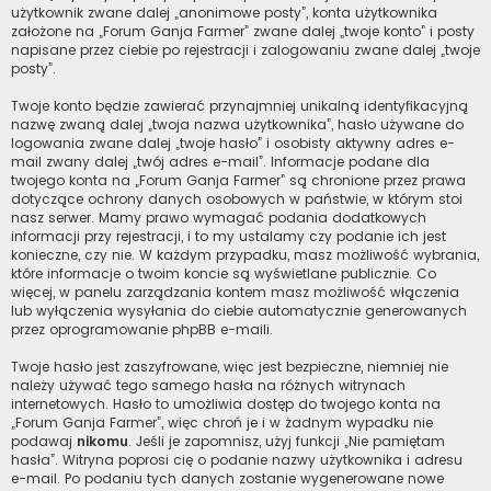
użytkownik zwane dalej „anonimowe posty”, konta użytkownika
założone na „Forum Ganja Farmer” zwane dalej „twoje konto” i posty
napisane przez ciebie po rejestracji i zalogowaniu zwane dalej „twoje
posty”.
Twoje konto będzie zawierać przynajmniej unikalną identyfikacyjną
nazwę zwaną dalej „twoja nazwa użytkownika”, hasło używane do
logowania zwane dalej „twoje hasło” i osobisty aktywny adres e-
mail zwany dalej „twój adres e-mail”. Informacje podane dla
twojego konta na „Forum Ganja Farmer” są chronione przez prawa
dotyczące ochrony danych osobowych w państwie, w którym stoi
nasz serwer. Mamy prawo wymagać podania dodatkowych
informacji przy rejestracji, i to my ustalamy czy podanie ich jest
konieczne, czy nie. W każdym przypadku, masz możliwość wybrania,
które informacje o twoim koncie są wyświetlane publicznie. Co
więcej, w panelu zarządzania kontem masz możliwość włączenia
lub wyłączenia wysyłania do ciebie automatycznie generowanych
przez oprogramowanie phpBB e-maili.
Twoje hasło jest zaszyfrowane, więc jest bezpieczne, niemniej nie
należy używać tego samego hasła na różnych witrynach
internetowych. Hasło to umożliwia dostęp do twojego konta na
„Forum Ganja Farmer”, więc chroń je i w żadnym wypadku nie
podawaj
nikomu
. Jeśli je zapomnisz, użyj funkcji „Nie pamiętam
hasła”. Witryna poprosi cię o podanie nazwy użytkownika i adresu
e-mail. Po podaniu tych danych zostanie wygenerowane nowe