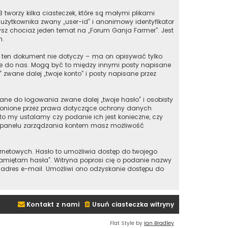
tworzy kilka ciasteczek, które są małymi plikami
użytkownika zwany „user-id” i anonimowy identyfikator
zysz chociaż jeden temat na „Forum Ganja Farmer”. Jest
m.
 ten dokument nie dotyczy – ma on opisywać tylko
bie do nas. Mogą być to między innymi posty napisane
zwane dalej „twoje konto” i posty napisane przez
ane do logowania zwane dalej „twoje hasło” i osobisty
hronione przez prawa dotyczące ochrony danych
o my ustalamy czy podanie ich jest konieczne, czy
 w panelu zarządzania kontem masz możliwość
ernetowych. Hasło to umożliwia dostęp do twojego
ie pamiętam hasła”. Witryna poprosi cię o podanie nazwy
 adres e-mail. Umożliwi ono odzyskanie dostępu do
Kontakt z nami
Usuń ciasteczka witryny
Flat Style by
Ian Bradley