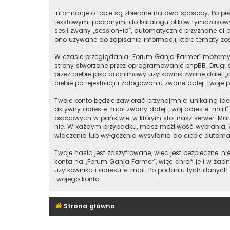
Informacje o tobie są zbierane na dwa sposoby. Po pie
tekstowymi pobranymi do katalogu plików tymczasowych
sesji zwany „session-id”, automatycznie przyznane ci p
ono używane do zapisania informacji, które tematy zost
W czasie przeglądania „Forum Ganja Farmer” możemy 
strony stworzone przez oprogramowanie phpBB. Drugi s
przez ciebie jako anonimowy użytkownik zwane dalej „
ciebie po rejestracji i zalogowaniu zwane dalej „twoje p
Twoje konto będzie zawierać przynajmniej unikalną id
aktywny adres e-mail zwany dalej „twój adres e-mail
osobowych w państwie, w którym stoi nasz serwer. Mam
nie. W każdym przypadku, masz możliwość wybrania, k
włączenia lub wyłączenia wysyłania do ciebie autom
Twoje hasło jest zaszyfrowane, więc jest bezpieczne,
konta na „Forum Ganja Farmer”, więc chroń je i w ż
użytkownika i adresu e-mail. Po podaniu tych danych
twojego konta.
Strona główna