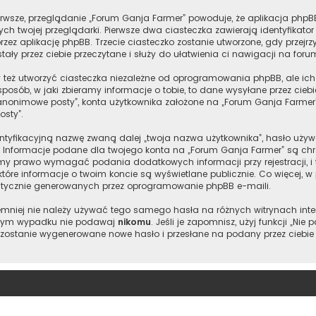
rwsze, przeglądanie „Forum Ganja Farmer” powoduje, że aplikacja phpBB 
 twojej przeglądarki. Pierwsze dwa ciasteczka zawierają identyfikator 
rzez aplikację phpBB. Trzecie ciasteczko zostanie utworzone, gdy przejr
ały przez ciebie przeczytane i służy do ułatwienia ci nawigacji na foru
też utworzyć ciasteczka niezależne od oprogramowania phpBB, ale ich
posób, w jaki zbieramy informacje o tobie, to dane wysyłane przez cie
anonimowe posty”, konta użytkownika założone na „Forum Ganja Farmer” 
osty”.
entyfikacyjną nazwę zwaną dalej „twoja nazwa użytkownika”, hasło używ
”. Informacje podane dla twojego konta na „Forum Ganja Farmer” są c
y prawo wymagać podania dodatkowych informacji przy rejestracji, i t
tóre informacje o twoim koncie są wyświetlane publicznie. Co więcej,
atycznie generowanych przez oprogramowanie phpBB e-maili.
 niemniej nie należy używać tego samego hasła na różnych witrynach int
adnym wypadku nie podawaj
nikomu
. Jeśli je zapomnisz, użyj funkcji „N
 zostanie wygenerowane nowe hasło i przesłane na podany przez ciebie