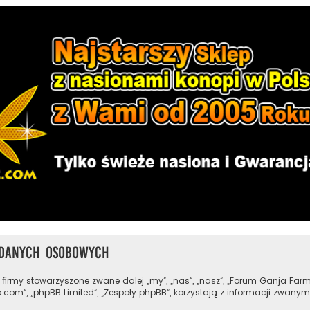
 danych osobowych
i firmy stowarzyszone zwane dalej „my”, „nas”, „nasz”, „Forum Ganja Farm
.com”, „phpBB Limited”, „Zespoły phpBB”, korzystają z informacji zwanym