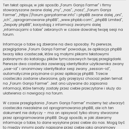
Ten tekst opisuje, w jaki sposób „Forum Ganja Farmer” i firmy
stowarzyszone zwane dalej „my”, „nas”, „nasz”, „Forum Ganja
Farmer”, „https://forum.ganjafarmer.info” i phpBB zwane dalej „oni”,
„ich”, „oprogramowanie phpBB”, „www.phpbb.com”, „phpBB Limited”,
„Zespoły phpBB”, korzystają z informacji zwanymi dalej
„informacjami o tobie” zebranych w czasie dowolnej twojej sesji na
forum.
Informacje o tobie są zbierane na dwa sposoby. Po pierwsze,
przeglądanie „Forum Ganja Farmer” powoduje, że aplikacja phpBB
tworzy kilka ciasteczek, które są małymi plikami tekstowymi
pobranymi do katalogu plików tymczasowych twojej przeglądarki.
Pierwsze dwa ciasteczka zawierają identyfikator użytkownika zwany
„user-id” i anonimowy identyfikator sesji zwany „session-id”,
automatycznie przyznane ci przez aplikację phpBB. Trzecie
ciasteczko zostanie utworzone, gdy przejrzysz chociaż jeden temat
na „Forum Ganja Farmer”. Jest ono używane do zapisania
informacji, które tematy zostały przez ciebie przeczytane i służy do
ułatwienia ci nawigacji na forum.
W czasie przeglądania „Forum Ganja Farmer” możemy też utworzyć
ciasteczka niezależne od oprogramowania phpBB, ale ich ten
dokument nie dotyczy – ma on opisywać tylko strony stworzone
przez oprogramowanie phpBB. Drugi sposób, w jaki zbieramy
informacje o tobie, to dane wysyłane przez ciebie do nas. Mogą być
to między innymi posty napisane przez ciebie jako anonimowy