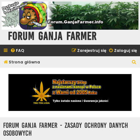
Forum Ganja Farmer
FAQ
Zarejestruj się
Zaloguj się
S
Strona główna
z
u
k
a
j
Forum Ganja Farmer - Zasady ochrony danych
osobowych