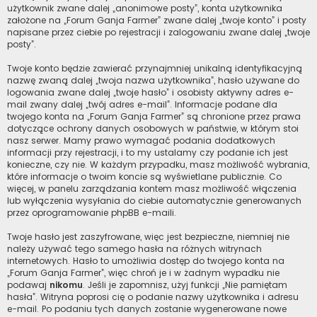
użytkownik zwane dalej „anonimowe posty”, konta użytkownika
założone na „Forum Ganja Farmer” zwane dalej „twoje konto” i posty
napisane przez ciebie po rejestracji i zalogowaniu zwane dalej „twoje
posty”.
Twoje konto będzie zawierać przynajmniej unikalną identyfikacyjną
nazwę zwaną dalej „twoja nazwa użytkownika”, hasło używane do
logowania zwane dalej „twoje hasło” i osobisty aktywny adres e-
mail zwany dalej „twój adres e-mail”. Informacje podane dla
twojego konta na „Forum Ganja Farmer” są chronione przez prawa
dotyczące ochrony danych osobowych w państwie, w którym stoi
nasz serwer. Mamy prawo wymagać podania dodatkowych
informacji przy rejestracji, i to my ustalamy czy podanie ich jest
konieczne, czy nie. W każdym przypadku, masz możliwość wybrania,
które informacje o twoim koncie są wyświetlane publicznie. Co
więcej, w panelu zarządzania kontem masz możliwość włączenia
lub wyłączenia wysyłania do ciebie automatycznie generowanych
przez oprogramowanie phpBB e-maili.
Twoje hasło jest zaszyfrowane, więc jest bezpieczne, niemniej nie
należy używać tego samego hasła na różnych witrynach
internetowych. Hasło to umożliwia dostęp do twojego konta na
„Forum Ganja Farmer”, więc chroń je i w żadnym wypadku nie
podawaj
nikomu
. Jeśli je zapomnisz, użyj funkcji „Nie pamiętam
hasła”. Witryna poprosi cię o podanie nazwy użytkownika i adresu
e-mail. Po podaniu tych danych zostanie wygenerowane nowe