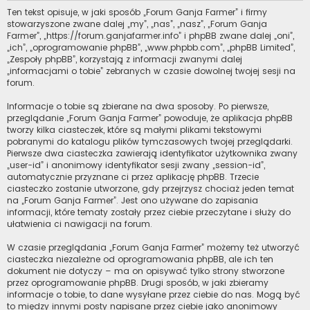
Ten tekst opisuje, w jaki sposób „Forum Ganja Farmer” i firmy
stowarzyszone zwane dalej „my”, „nas”, „nasz”, „Forum Ganja
Farmer”, „https://forum.ganjafarmer.info” i phpBB zwane dalej „oni”,
„ich”, „oprogramowanie phpBB”, „www.phpbb.com”, „phpBB Limited”,
„Zespoły phpBB”, korzystają z informacji zwanymi dalej
„informacjami o tobie” zebranych w czasie dowolnej twojej sesji na
forum.
Informacje o tobie są zbierane na dwa sposoby. Po pierwsze,
przeglądanie „Forum Ganja Farmer” powoduje, że aplikacja phpBB
tworzy kilka ciasteczek, które są małymi plikami tekstowymi
pobranymi do katalogu plików tymczasowych twojej przeglądarki.
Pierwsze dwa ciasteczka zawierają identyfikator użytkownika zwany
„user-id” i anonimowy identyfikator sesji zwany „session-id”,
automatycznie przyznane ci przez aplikację phpBB. Trzecie
ciasteczko zostanie utworzone, gdy przejrzysz chociaż jeden temat
na „Forum Ganja Farmer”. Jest ono używane do zapisania
informacji, które tematy zostały przez ciebie przeczytane i służy do
ułatwienia ci nawigacji na forum.
W czasie przeglądania „Forum Ganja Farmer” możemy też utworzyć
ciasteczka niezależne od oprogramowania phpBB, ale ich ten
dokument nie dotyczy – ma on opisywać tylko strony stworzone
przez oprogramowanie phpBB. Drugi sposób, w jaki zbieramy
informacje o tobie, to dane wysyłane przez ciebie do nas. Mogą być
to między innymi posty napisane przez ciebie jako anonimowy