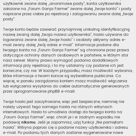
użytkownik zwane dalej „anonimowe posty”, konta użytkownika
założone na „Forum Ganja Farmer” zwane dalej „twoje konto” i posty
napisane przez ciebie po rejestracji i zalogowaniu zwane dalej „twoje
posty”.
Twoje konto będzie zawierać przynajmniej unikalną identyfikacyjną
nazwę zwaną dalej „twoja nazwa użytkownika”, hasło używane do
logowania zwane dalej „twoje hasło” i osobisty aktywny adres e-
mail zwany dalej „twój adres e-mail”. Informacje podane dla
twojego konta na „Forum Ganja Farmer” są chronione przez prawa
dotyczące ochrony danych osobowych w państwie, w którym stoi
nasz serwer. Mamy prawo wymagać podania dodatkowych
informacji przy rejestracji, i to my ustalamy czy podanie ich jest
konieczne, czy nie. W każdym przypadku, masz możliwość wybrania,
które informacje o twoim koncie są wyświetlane publicznie. Co
więcej, w panelu zarządzania kontem masz możliwość włączenia
lub wyłączenia wysyłania do ciebie automatycznie generowanych
przez oprogramowanie phpBB e-maili.
Twoje hasło jest zaszyfrowane, więc jest bezpieczne, niemniej nie
należy używać tego samego hasła na różnych witrynach
internetowych. Hasło to umożliwia dostęp do twojego konta na
„Forum Ganja Farmer”, więc chroń je i w żadnym wypadku nie
podawaj
nikomu
. Jeśli je zapomnisz, użyj funkcji „Nie pamiętam
hasła”. Witryna poprosi cię o podanie nazwy użytkownika i adresu
e-mail. Po podaniu tych danych zostanie wygenerowane nowe