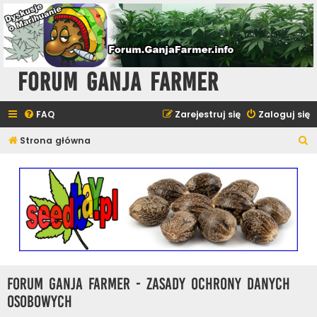
Forum Ganja Farmer
FAQ
Zarejestruj się
Zaloguj się
S
Strona główna
z
u
k
a
j
Forum Ganja Farmer - Zasady ochrony danych
osobowych