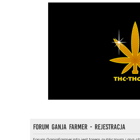
Forum Ganja Farmer - Rejestracja
Forum.GanjaFarmer.info jest forem publicznym i ma ch