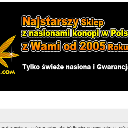
arakter wyłącznie informacyjny, jako źródło wiedzy powszechnej i ogó