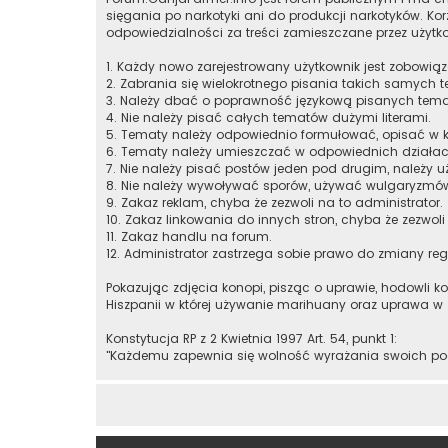
sięgania po narkotyki ani do produkcji narkotyków. K
odpowiedzialności za treści zamieszczane przez użytk
1. Każdy nowo zarejestrowany użytkownik jest zobowią
2. Zabrania się wielokrotnego pisania takich samych t
3. Należy dbać o poprawność językową pisanych tem
4. Nie należy pisać całych tematów dużymi literami.
5. Tematy należy odpowiednio formułować, opisać w k
6. Tematy należy umieszczać w odpowiednich działac
7. Nie należy pisać postów jeden pod drugim, należy u
8. Nie należy wywoływać sporów, używać wulgaryzmó
9. Zakaz reklam, chyba że zezwoli na to administrator.
10. Zakaz linkowania do innych stron, chyba że zezwoli
11. Zakaz handlu na forum.
12. Administrator zastrzega sobie prawo do zmiany re
Pokazując zdjęcia konopi, pisząc o uprawie, hodowli k
Hiszpanii w której używanie marihuany oraz uprawa w
Konstytucja RP z 2 Kwietnia 1997 Art. 54, punkt 1:
"Każdemu zapewnia się wolność wyrażania swoich pog