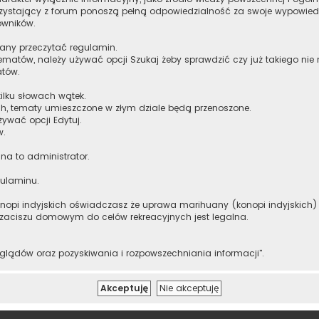
orzystający z forum ponoszą pełną odpowiedzialność za swoje wypowiedz
owników.
zany przeczytać regulamin.
ematów, należy używać opcji Szukaj żeby sprawdzić czy już takiego nie
atów.
ilku słowach wątek.
h, tematy umieszczone w złym dziale będą przenoszone.
żywać opcji Edytuj.
w.
 na to administrator.
gulaminu.
onopi indyjskich oświadczasz że uprawa marihuany (konopi indyjskich) m
 zaciszu domowym do celów rekreacyjnych jest legalna.
lądów oraz pozyskiwania i rozpowszechniania informacji".