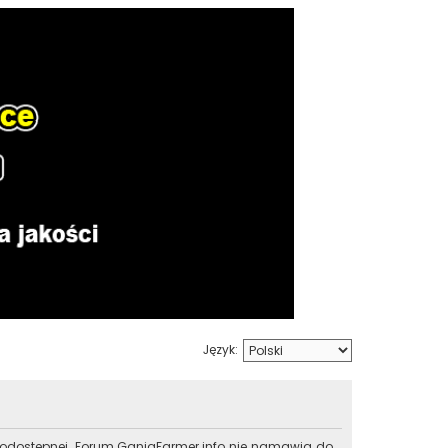
Język:
lnodostępnej. Forum.GanjaFarmer.info nie namawia do