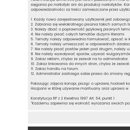
sięgania po narkotyki ani do produkcji narkotyków. K
odpowiedzialności za treści zamieszczane przez użytk
1. Każdy nowo zarejestrowany użytkownik jest zobowią
2. Zabrania się wielokrotnego pisania takich samych t
3. Należy dbać o poprawność językową pisanych tem
4. Nie należy pisać całych tematów dużymi literami.
5. Tematy należy odpowiednio formułować, opisać w k
6. Tematy należy umieszczać w odpowiednich działac
7. Nie należy pisać postów jeden pod drugim, należy u
8. Nie należy wywoływać sporów, używać wulgaryzmó
9. Zakaz reklam, chyba że zezwoli na to administrator.
10. Zakaz linkowania do innych stron, chyba że zezwoli
11. Zakaz handlu na forum.
12. Administrator zastrzega sobie prawo do zmiany re
Pokazując zdjęcia konopi, pisząc o uprawie, hodowli k
Hiszpanii w której używanie marihuany oraz uprawa w
Konstytucja RP z 2 Kwietnia 1997 Art. 54, punkt 1:
"Każdemu zapewnia się wolność wyrażania swoich pog