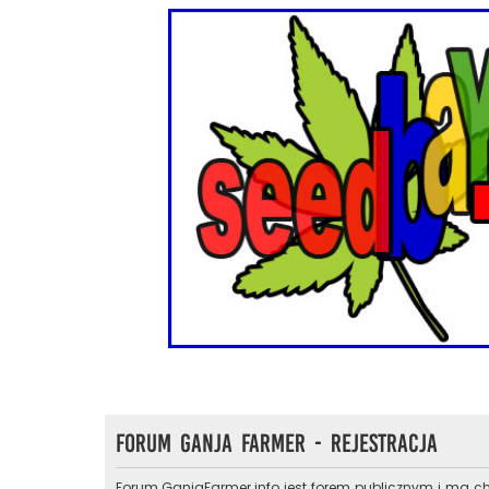
Forum Ganja Farmer - Rejestracja
Forum.GanjaFarmer.info jest forem publicznym i ma ch