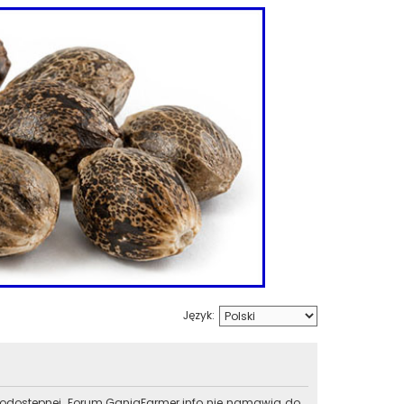
Język:
lnodostępnej. Forum.GanjaFarmer.info nie namawia do