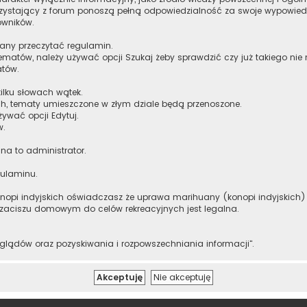
orzystający z forum ponoszą pełną odpowiedzialność za swoje wypowiedz
owników.
zany przeczytać regulamin.
ematów, należy używać opcji Szukaj żeby sprawdzić czy już takiego nie
atów.
ilku słowach wątek.
h, tematy umieszczone w złym dziale będą przenoszone.
żywać opcji Edytuj.
w.
 na to administrator.
gulaminu.
onopi indyjskich oświadczasz że uprawa marihuany (konopi indyjskich) m
 zaciszu domowym do celów rekreacyjnych jest legalna.
lądów oraz pozyskiwania i rozpowszechniania informacji".