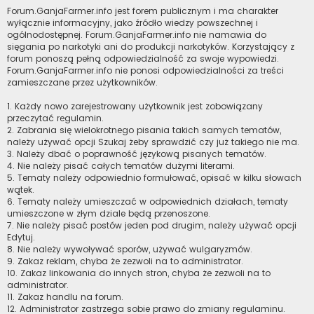
Forum.GanjaFarmer.info jest forem publicznym i ma charakter
wyłącznie informacyjny, jako źródło wiedzy powszechnej i
ogólnodostępnej. Forum.GanjaFarmer.info nie namawia do
sięgania po narkotyki ani do produkcji narkotyków. Korzystający z
forum ponoszą pełną odpowiedzialność za swoje wypowiedzi.
Forum.GanjaFarmer.info nie ponosi odpowiedzialności za treści
zamieszczane przez użytkowników.
1. Każdy nowo zarejestrowany użytkownik jest zobowiązany
przeczytać regulamin.
2. Zabrania się wielokrotnego pisania takich samych tematów,
należy używać opcji Szukaj żeby sprawdzić czy już takiego nie ma.
3. Należy dbać o poprawność językową pisanych tematów.
4. Nie należy pisać całych tematów dużymi literami.
5. Tematy należy odpowiednio formułować, opisać w kilku słowach
wątek.
6. Tematy należy umieszczać w odpowiednich działach, tematy
umieszczone w złym dziale będą przenoszone.
7. Nie należy pisać postów jeden pod drugim, należy używać opcji
Edytuj.
8. Nie należy wywoływać sporów, używać wulgaryzmów.
9. Zakaz reklam, chyba że zezwoli na to administrator.
10. Zakaz linkowania do innych stron, chyba że zezwoli na to
administrator.
11. Zakaz handlu na forum.
12. Administrator zastrzega sobie prawo do zmiany regulaminu.