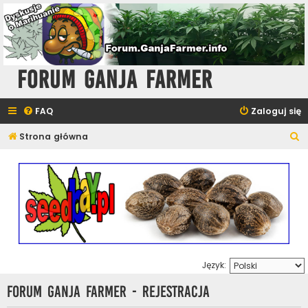
Forum Ganja Farmer
FAQ
Zaloguj się
S
Strona główna
z
u
k
a
j
Język:
Forum Ganja Farmer - Rejestracja