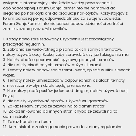
wyłącznie informacyjny, jako źródło wiedzy powszechnej i
ogólnodostępnej. Forum.GanjaFarmer.info nie namawia do
sięgania po narkotyki ani do produkcji narkotyków. Korzystający z
forum ponoszą pełną odpowiedzialność za swoje wypowiedzi.
Forum.GanjaFarmer.info nie ponosi odpowiedzialności za treści
zamieszczane przez użytkowników.
1. Każdy nowo zarejestrowany użytkownik jest zobowiązany
przeczytać regulamin.
2. Zabrania się wielokrotnego pisania takich samych tematów,
należy używać opcji Szukaj żeby sprawdzić czy już takiego nie ma.
3. Należy dbać o poprawność językową pisanych tematów.
4. Nie należy pisać całych tematów dużymi literami.
5. Tematy należy odpowiednio formułować, opisać w kilku słowach
wątek.
6. Tematy należy umieszczać w odpowiednich działach, tematy
umieszczone w złym dziale będą przenoszone.
7. Nie należy pisać postów jeden pod drugim, należy używać opcji
Edytuj.
8. Nie należy wywoływać sporów, używać wulgaryzmów.
9. Zakaz reklam, chyba że zezwoli na to administrator.
10. Zakaz linkowania do innych stron, chyba że zezwoli na to
administrator.
11. Zakaz handlu na forum.
12. Administrator zastrzega sobie prawo do zmiany regulaminu.