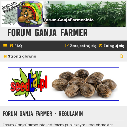
Forum Ganja Farmer
FAQ
Zarejestruj się
Zaloguj się
S
Strona główna
z
u
k
a
j
Forum Ganja Farmer - Regulamin
Forum.GanjaFarmer.info jest forem publicznym i ma charakter