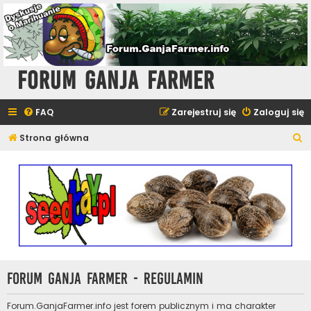
Forum Ganja Farmer
FAQ
Zarejestruj się
Zaloguj się
S
Strona główna
z
u
k
a
j
Forum Ganja Farmer - Regulamin
Forum.GanjaFarmer.info jest forem publicznym i ma charakter