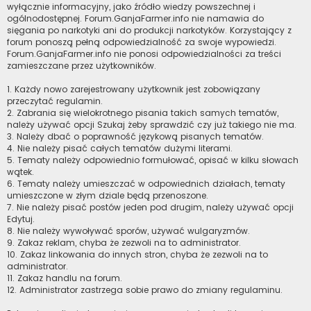
wyłącznie informacyjny, jako źródło wiedzy powszechnej i
ogólnodostępnej. Forum.GanjaFarmer.info nie namawia do
sięgania po narkotyki ani do produkcji narkotyków. Korzystający z
forum ponoszą pełną odpowiedzialność za swoje wypowiedzi.
Forum.GanjaFarmer.info nie ponosi odpowiedzialności za treści
zamieszczane przez użytkowników.
1. Każdy nowo zarejestrowany użytkownik jest zobowiązany
przeczytać regulamin.
2. Zabrania się wielokrotnego pisania takich samych tematów,
należy używać opcji Szukaj żeby sprawdzić czy już takiego nie ma.
3. Należy dbać o poprawność językową pisanych tematów.
4. Nie należy pisać całych tematów dużymi literami.
5. Tematy należy odpowiednio formułować, opisać w kilku słowach
wątek.
6. Tematy należy umieszczać w odpowiednich działach, tematy
umieszczone w złym dziale będą przenoszone.
7. Nie należy pisać postów jeden pod drugim, należy używać opcji
Edytuj.
8. Nie należy wywoływać sporów, używać wulgaryzmów.
9. Zakaz reklam, chyba że zezwoli na to administrator.
10. Zakaz linkowania do innych stron, chyba że zezwoli na to
administrator.
11. Zakaz handlu na forum.
12. Administrator zastrzega sobie prawo do zmiany regulaminu.