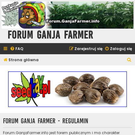
Forum Ganja Farmer
FAQ
Zarejestruj się
Zaloguj się
S
Strona główna
z
u
k
a
j
Forum Ganja Farmer - Regulamin
Forum.GanjaFarmer.info jest forem publicznym i ma charakter