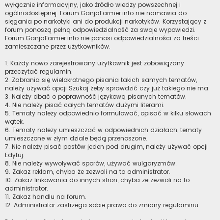
wyłącznie informacyjny, jako źródło wiedzy powszechnej i
ogólnodostępnej. Forum.GanjaFarmer.info nie namawia do
sięgania po narkotyki ani do produkcji narkotyków. Korzystający z
forum ponoszą pełną odpowiedzialność za swoje wypowiedzi.
Forum.GanjaFarmer.info nie ponosi odpowiedzialności za treści
zamieszczane przez użytkowników.
1. Każdy nowo zarejestrowany użytkownik jest zobowiązany
przeczytać regulamin.
2. Zabrania się wielokrotnego pisania takich samych tematów,
należy używać opcji Szukaj żeby sprawdzić czy już takiego nie ma.
3. Należy dbać o poprawność językową pisanych tematów.
4. Nie należy pisać całych tematów dużymi literami.
5. Tematy należy odpowiednio formułować, opisać w kilku słowach
wątek.
6. Tematy należy umieszczać w odpowiednich działach, tematy
umieszczone w złym dziale będą przenoszone.
7. Nie należy pisać postów jeden pod drugim, należy używać opcji
Edytuj.
8. Nie należy wywoływać sporów, używać wulgaryzmów.
9. Zakaz reklam, chyba że zezwoli na to administrator.
10. Zakaz linkowania do innych stron, chyba że zezwoli na to
administrator.
11. Zakaz handlu na forum.
12. Administrator zastrzega sobie prawo do zmiany regulaminu.