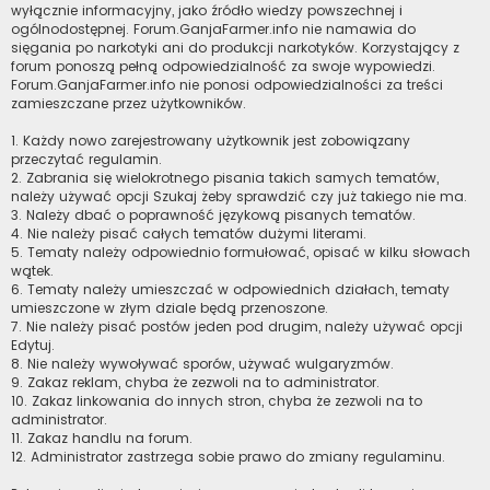
wyłącznie informacyjny, jako źródło wiedzy powszechnej i
ogólnodostępnej. Forum.GanjaFarmer.info nie namawia do
sięgania po narkotyki ani do produkcji narkotyków. Korzystający z
forum ponoszą pełną odpowiedzialność za swoje wypowiedzi.
Forum.GanjaFarmer.info nie ponosi odpowiedzialności za treści
zamieszczane przez użytkowników.
1. Każdy nowo zarejestrowany użytkownik jest zobowiązany
przeczytać regulamin.
2. Zabrania się wielokrotnego pisania takich samych tematów,
należy używać opcji Szukaj żeby sprawdzić czy już takiego nie ma.
3. Należy dbać o poprawność językową pisanych tematów.
4. Nie należy pisać całych tematów dużymi literami.
5. Tematy należy odpowiednio formułować, opisać w kilku słowach
wątek.
6. Tematy należy umieszczać w odpowiednich działach, tematy
umieszczone w złym dziale będą przenoszone.
7. Nie należy pisać postów jeden pod drugim, należy używać opcji
Edytuj.
8. Nie należy wywoływać sporów, używać wulgaryzmów.
9. Zakaz reklam, chyba że zezwoli na to administrator.
10. Zakaz linkowania do innych stron, chyba że zezwoli na to
administrator.
11. Zakaz handlu na forum.
12. Administrator zastrzega sobie prawo do zmiany regulaminu.