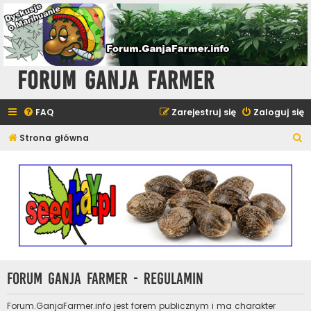
Forum Ganja Farmer
FAQ
Zarejestruj się
Zaloguj się
S
Strona główna
z
u
k
a
j
Forum Ganja Farmer - Regulamin
Forum.GanjaFarmer.info jest forem publicznym i ma charakter