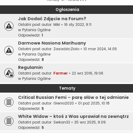
Ogłoszenia
Jak Dodać Zdjęcie na Forum?
Ostatni post autor:
Miki
«
16 sty 2022, 9:11
w
Pytania Ogólne
Odpowiedzi:
1
Darmowe Nasiona Marihuany
Ostatni post autor:
ZasadzicZiolo
«
10 mar 2024, 14:05
w
Pytania Ogólne
Odpowiedzi:
8
Regulamin
Ostatni post autor:
Farmer
«
22 wrz 2016, 19:06
w
Pytania Ogólne
Tematy
Critical Russian Femi – parę słów o tej odmianie
Ostatni post autor:
Gienio2020
«
01 paź 2025, 10:18
Odpowiedzi:
5
White Widow – ktoś z Was uprawiał na zewnątrz
Ostatni post autor:
Serkan33
«
25 wrz 2025, 9:09
Odpowiedzi:
5