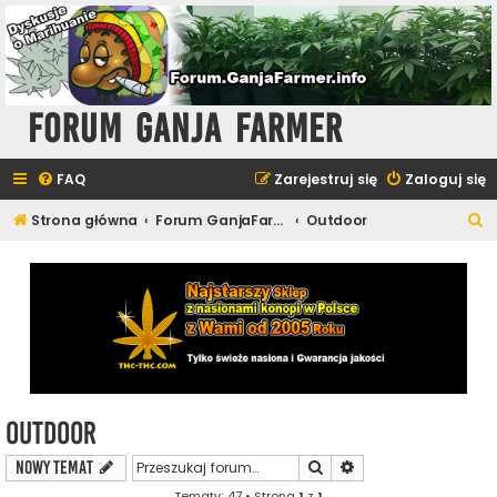
Forum Ganja Farmer
FAQ
Zarejestruj się
Zaloguj się
S
Strona główna
Forum GanjaFarmer - Uprawa i Hodowla
Outdoor
z
u
k
a
j
Outdoor
Szukaj
Wyszukiwanie zaawa
NOWY TEMAT
Tematy: 47 • Strona
1
z
1