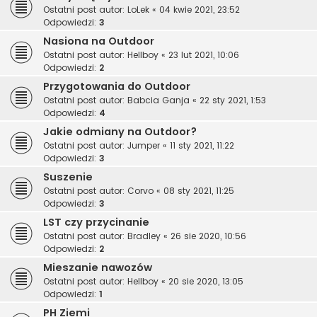
Ostatni post autor:
LoLek
«
04 kwie 2021, 23:52
Odpowiedzi:
3
Nasiona na Outdoor
Ostatni post autor:
Hellboy
«
23 lut 2021, 10:06
Odpowiedzi:
2
Przygotowania do Outdoor
Ostatni post autor:
Babcia Ganja
«
22 sty 2021, 1:53
Odpowiedzi:
4
Jakie odmiany na Outdoor?
Ostatni post autor:
Jumper
«
11 sty 2021, 11:22
Odpowiedzi:
3
Suszenie
Ostatni post autor:
Corvo
«
08 sty 2021, 11:25
Odpowiedzi:
3
LST czy przycinanie
Ostatni post autor:
Bradley
«
26 sie 2020, 10:56
Odpowiedzi:
2
Mieszanie nawozów
Ostatni post autor:
Hellboy
«
20 sie 2020, 13:05
Odpowiedzi:
1
PH Ziemi