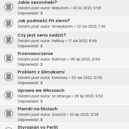
Jakie sezonówki?
Ostatni post autor:
Małyziom
«
03 lis 2023, 9:58
Odpowiedzi:
2
Jak podnieść PH ziemi?
Ostatni post autor:
Amerykanin
«
22 sie 2023, 7:30
Czy jest sens sadzić?
Ostatni post autor:
Hellboy
«
17 sie 2023, 8:49
Odpowiedzi:
2
Przenaworzenie
Ostatni post autor:
Batman
«
05 lip 2023, 21:59
Odpowiedzi:
2
Problem z ślimakami
Ostatni post autor:
Kolorowy
«
03 sie 2022, 10:05
Odpowiedzi:
3
Uprawa we Włoszech
Ostatni post autor:
dr strange
«
26 lip 2022, 9:53
Odpowiedzi:
2
Plamki na liściach
Ostatni post autor:
Zosia23
«
20 lip 2022, 12:38
Odpowiedzi:
3
Styropian vs Perlit