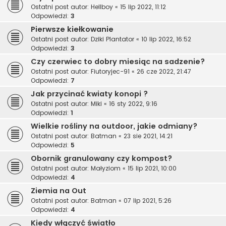
Ostatni post autor:
Hellboy
«
15 lip 2022, 11:12
Odpowiedzi:
3
Pierwsze kiełkowanie
Ostatni post autor:
Dziki Plantator
«
10 lip 2022, 16:52
Odpowiedzi:
3
Czy czerwiec to dobry miesiąc na sadzenie?
Ostatni post autor:
Fiutoryjec-91
«
26 cze 2022, 21:47
Odpowiedzi:
7
Jak przycinać kwiaty konopi ?
Ostatni post autor:
Miki
«
16 sty 2022, 9:16
Odpowiedzi:
1
Wielkie rośliny na outdoor, jakie odmiany?
Ostatni post autor:
Batman
«
23 sie 2021, 14:21
Odpowiedzi:
5
Obornik granulowany czy kompost?
Ostatni post autor:
Małyziom
«
15 lip 2021, 10:00
Odpowiedzi:
4
Ziemia na Out
Ostatni post autor:
Batman
«
07 lip 2021, 5:26
Odpowiedzi:
4
Kiedy włączyć światło