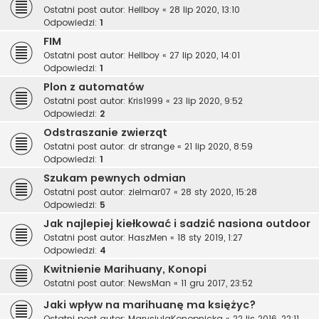
Ostatni post autor:
Hellboy
«
28 lip 2020, 13:10
Odpowiedzi:
1
FIM
Ostatni post autor:
Hellboy
«
27 lip 2020, 14:01
Odpowiedzi:
1
Plon z automatów
Ostatni post autor:
Kris1999
«
23 lip 2020, 9:52
Odpowiedzi:
2
Odstraszanie zwierząt
Ostatni post autor:
dr strange
«
21 lip 2020, 8:59
Odpowiedzi:
1
Szukam pewnych odmian
Ostatni post autor:
zielmar07
«
28 sty 2020, 15:28
Odpowiedzi:
5
Jak najlepiej kiełkować i sadzić nasiona outdoor
Ostatni post autor:
HaszMen
«
18 sty 2019, 1:27
Odpowiedzi:
4
Kwitnienie Marihuany, Konopi
Ostatni post autor:
NewsMan
«
11 gru 2017, 23:52
Jaki wpływ na marihuanę ma księżyc?
Ostatni post autor:
MarysiulaKonopnicka
«
22 lis 2016, 22:11