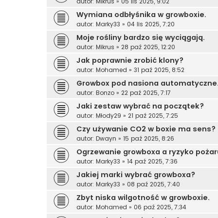
autor:
Mikrus
»
05 lis 2025, 9:02
Wymiana odbłyśnika w growboxie.
autor:
Marky33
»
04 lis 2025, 7:20
Moje rośliny bardzo się wyciągają.
autor:
Mikrus
»
28 paź 2025, 12:20
Jak poprawnie zrobić klony?
autor:
Mohamed
»
31 paź 2025, 8:52
Growbox pod nasiona automatyczne
autor:
Bonzo
»
22 paź 2025, 7:17
Jaki zestaw wybrać na początek?
autor:
Młody29
»
21 paź 2025, 7:25
Czy używanie CO2 w boxie ma sens?
autor:
Dwayn
»
15 paź 2025, 8:26
Ogrzewanie growboxa a ryzyko pożar
autor:
Marky33
»
14 paź 2025, 7:36
Jakiej marki wybrać growboxa?
autor:
Marky33
»
08 paź 2025, 7:40
Zbyt niska wilgotność w growboxie.
autor:
Mohamed
»
06 paź 2025, 7:34