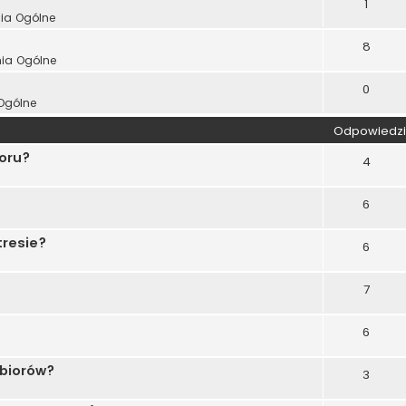
1
ia Ogólne
8
nia Ogólne
0
Ogólne
Odpowiedzi
ooru?
4
6
tresie?
6
7
6
zbiorów?
3