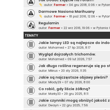
autor:
Farmer
»
04 gru 2018, 0:06
» w
Pytan
Darmowe Nasiona Marihuany
autor:
Farmer
»
18 paź 2016, 12:06
» w
Pyta
Regulamin
autor:
Farmer
»
22 wrz 2016, 19:06
» w
Pytania 
TEMATY
Jakie lampy LED są najlepsze do ind
autor:
Mohamed
»
27 lip 2026, 8:17
Wygląd dojrzałych trichomów.
autor:
Mohamed
»
09 lut 2026, 7:57
Jak długo roślina regeneruje się po s
autor:
Mikrus
»
20 sty 2026, 11:35
Jakie są najczęstsze objawy pleśni?
autor:
Młody29
»
07 sty 2026, 8:00
Co robić, gdy liście żółkną?
autor:
Marky33
»
29 gru 2025, 8:11
Jakie czynniki mogą obniżyć jakość 
autor:
Dwayn
»
22 gru 2025, 7:56