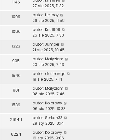
autor:
Kris1999
1146
27 sie 2025, 11:32
autor:
Hellboy
1099
26 sie 2025, 11:58
autor:
Kris1999
1086
26 sie 2025, 7:30
autor:
Jumper
1323
21 sie 2025, 10:45
autor:
Małyziom
905
20 sie 2025, 7:43
autor:
dr strange
1540
19 sie 2025, 7:14
autor:
Małyziom
901
08 sie 2025, 7:46
autor:
Kolorowy
1539
06 sie 2025, 10:33
autor:
Serkan33
218411
29 sty 2025, 8:14
autor:
Kolorowy
6224
16 sty 2025, 9:06