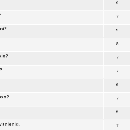
9
?
7
mi?
5
8
xie?
7
?
7
6
oxa?
7
5
tnienia.
7