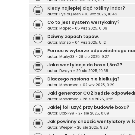
Kiedy najlepiej ciąć rośliny indor?
autor:
PysioQueen
»
10 wrz 2025, 10:45
Co to jest system wertykalny?
autor:
Mapet
»
05 wrz 2025, 8:09
Dziwny zapach topów.
autor:
Bonzo
»
04 wrz 2025, 8:12
Pomoc w wyborze odpowiedniego naw
autor:
Marky33
»
28 sie 2025, 9:27
Jaka wentylacja do boxa 1,5m2?
autor:
Dwayn
»
29 sie 2025, 10:38
Dlaczego nasiona nie kiełkują?
autor:
Mohamed
»
02 wrz 2025, 9:29
Jaki generator CO2 będzie odpowied
autor:
Mohamed
»
28 sie 2025, 9:25
Jakiej foli uzyć przy budowie boxa?
autor:
Bobik99
»
27 sie 2025, 8:09
Jak powinny chodzić wentylatory w f
autor:
Weeper
»
26 sie 2025, 9:28