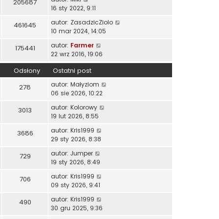
205687
16 sty 2022, 9:11
autor:
ZasadzicZiolo
461645
10 mar 2024, 14:05
autor:
Farmer
175441
22 wrz 2016, 19:06
Odsłony
Ostatni post
autor:
Małyziom
278
06 sie 2026, 10:22
autor:
Kolorowy
3013
19 lut 2026, 8:55
autor:
Kris1999
3686
29 sty 2026, 8:38
autor:
Jumper
729
19 sty 2026, 8:49
autor:
Kris1999
706
09 sty 2026, 9:41
autor:
Kris1999
490
30 gru 2025, 9:36