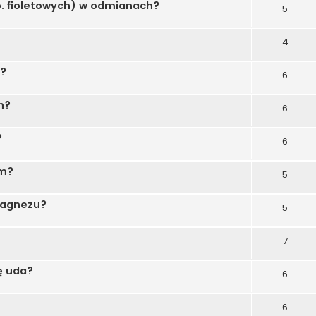
. fioletowych) w odmianach?
5
4
ę?
6
n?
6
?
6
rm?
5
magnezu?
5
7
ię uda?
6
6