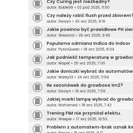
Czy Curing jest niezbędny?
autor:
Bobik99
»
02 paź 2025, 11:50
Czy należy robić flush przed zbiorem
autor:
Dwayn
»
30 wrz 2025, 8:16
Jakie powinno być prawidłowe PH zie
autor:
Weezard
»
26 wrz 2025, 9:46
Popularna odmiana Indica do indoor
autor:
PysioQueen
»
18 wrz 2025, 8:04
Jak podnieść temperaturę w growbo
autor:
Mapet
»
25 wrz 2025, 7:00
Jakie doniczki wybrać do automatów
autor:
Marky33
»
24 wrz 2025, 11:59
Ile sezonówek do growboxa 1m2?
autor:
Dwayn
»
19 wrz 2025, 7:59
Jakiej marki lampę wybrać do growb
autor:
Mohamed
»
18 wrz 2025, 7:42
Trening FIM nie przyniósł efektu.
autor:
Weeper
»
17 wrz 2025, 10:53
Problem z automatem-brak oznak kwi
autor:
Bonzo
»
15 wrz 2025, 11:17