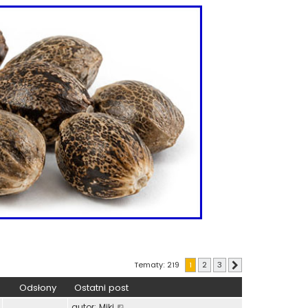
Tematy: 219
1
2
3
Następna
Odsłony
Ostatni post
autor:
Miki