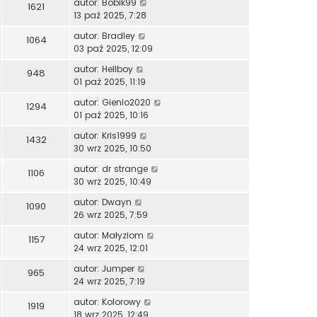
autor:
Bobik99
1621
13 paź 2025, 7:28
autor:
Bradley
1064
03 paź 2025, 12:09
autor:
Hellboy
948
01 paź 2025, 11:19
autor:
Gienio2020
1294
01 paź 2025, 10:16
autor:
Kris1999
1432
30 wrz 2025, 10:50
autor:
dr strange
1106
30 wrz 2025, 10:49
autor:
Dwayn
1090
26 wrz 2025, 7:59
autor:
Małyziom
1157
24 wrz 2025, 12:01
autor:
Jumper
965
24 wrz 2025, 7:19
autor:
Kolorowy
1919
18 wrz 2025, 12:49