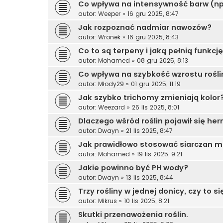
Co wpływa na intensywność barw (np
autor:
Weeper
»
16 gru 2025, 8:47
Jak rozpoznać nadmiar nawozów?
autor:
Wronek
»
16 gru 2025, 8:43
Co to są terpeny i jaką pełnią funkcj
autor:
Mohamed
»
08 gru 2025, 8:13
Co wpływa na szybkość wzrostu rośli
autor:
Młody29
»
01 gru 2025, 11:19
Jak szybko trichomy zmieniają kolor
autor:
Weezard
»
26 lis 2025, 8:01
Dlaczego wśród roślin pojawił się he
autor:
Dwayn
»
21 lis 2025, 8:47
Jak prawidłowo stosować siarczan 
autor:
Mohamed
»
19 lis 2025, 9:21
Jakie powinno być PH wody?
autor:
Dwayn
»
13 lis 2025, 8:44
Trzy rośliny w jednej donicy, czy to s
autor:
Mikrus
»
10 lis 2025, 8:21
Skutki przenawożenia roślin.