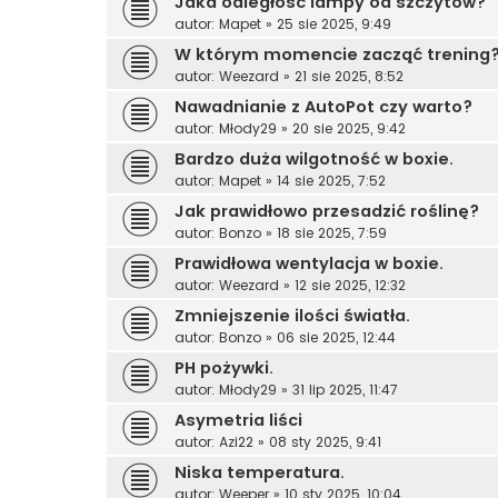
Jaka odległość lampy od szczytów?
autor:
Mapet
»
25 sie 2025, 9:49
W którym momencie zacząć trening
autor:
Weezard
»
21 sie 2025, 8:52
Nawadnianie z AutoPot czy warto?
autor:
Młody29
»
20 sie 2025, 9:42
Bardzo duża wilgotność w boxie.
autor:
Mapet
»
14 sie 2025, 7:52
Jak prawidłowo przesadzić roślinę?
autor:
Bonzo
»
18 sie 2025, 7:59
Prawidłowa wentylacja w boxie.
autor:
Weezard
»
12 sie 2025, 12:32
Zmniejszenie ilości światła.
autor:
Bonzo
»
06 sie 2025, 12:44
PH pożywki.
autor:
Młody29
»
31 lip 2025, 11:47
Asymetria liści
autor:
Azi22
»
08 sty 2025, 9:41
Niska temperatura.
autor:
Weeper
»
10 sty 2025, 10:04