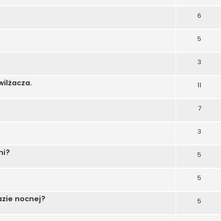
6
5
3
ilżacza.
11
7
3
ni?
5
5
azie nocnej?
5