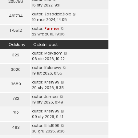
205758
16 sty 2022, 9:11
autor:
ZasadzicZiolo
461734
10 mar 2024, 14:05
autor:
Farmer
175512
22 wrz 2016, 19:06
Odsłony
Ostatni post
autor:
Małyziom
322
06 sie 2026, 10:22
autor:
Kolorowy
3020
19 lut 2026, 8:55
autor:
Kris1999
3689
29 sty 2026, 8:38
autor:
Jumper
732
19 sty 2026, 8:49
autor:
Kris1999
712
09 sty 2026, 9:41
autor:
Kris1999
493
30 gru 2025, 9:36