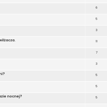
6
5
3
ilżacza.
11
7
3
ni?
5
5
azie nocnej?
5