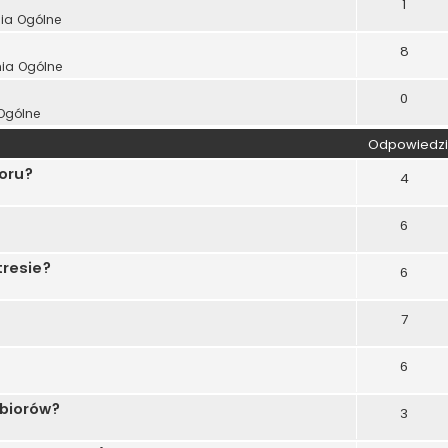
1
ia Ogólne
8
nia Ogólne
0
Ogólne
Odpowiedzi
ooru?
4
6
tresie?
6
7
6
zbiorów?
3