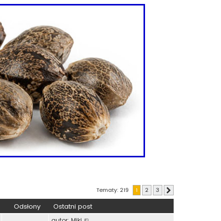
Tematy: 219
1
2
3
Następna
Odsłony
Ostatni post
autor:
Miki