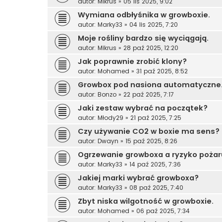
autor:
Mikrus
»
05 lis 2025, 9:02
Wymiana odbłyśnika w growboxie.
autor:
Marky33
»
04 lis 2025, 7:20
Moje rośliny bardzo się wyciągają.
autor:
Mikrus
»
28 paź 2025, 12:20
Jak poprawnie zrobić klony?
autor:
Mohamed
»
31 paź 2025, 8:52
Growbox pod nasiona automatyczne
autor:
Bonzo
»
22 paź 2025, 7:17
Jaki zestaw wybrać na początek?
autor:
Młody29
»
21 paź 2025, 7:25
Czy używanie CO2 w boxie ma sens?
autor:
Dwayn
»
15 paź 2025, 8:26
Ogrzewanie growboxa a ryzyko pożar
autor:
Marky33
»
14 paź 2025, 7:36
Jakiej marki wybrać growboxa?
autor:
Marky33
»
08 paź 2025, 7:40
Zbyt niska wilgotność w growboxie.
autor:
Mohamed
»
06 paź 2025, 7:34