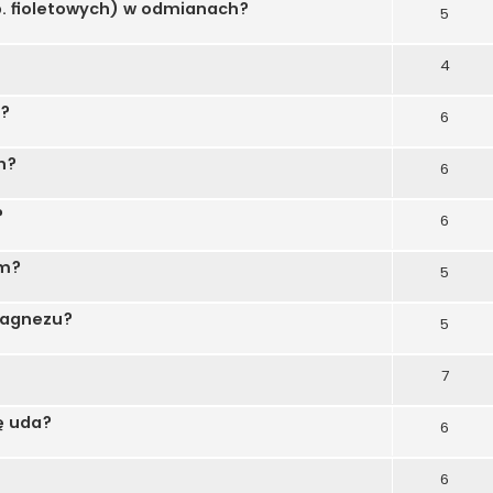
. fioletowych) w odmianach?
5
4
ę?
6
n?
6
?
6
rm?
5
magnezu?
5
7
ię uda?
6
6