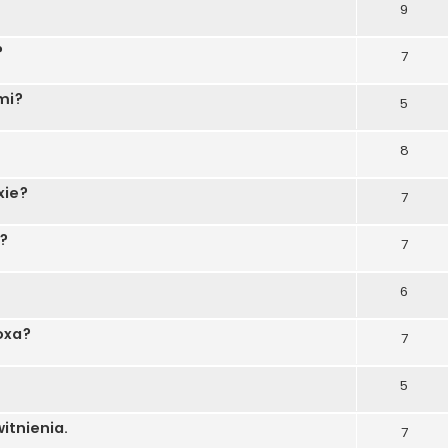
9
?
7
mi?
5
8
xie?
7
?
7
6
oxa?
7
5
tnienia.
7