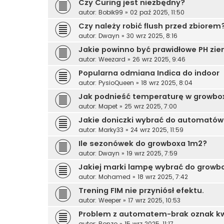
Czy Curing jest niezbędny?
autor:
Bobik99
»
02 paź 2025, 11:50
Czy należy robić flush przed zbiorem
autor:
Dwayn
»
30 wrz 2025, 8:16
Jakie powinno być prawidłowe PH zie
autor:
Weezard
»
26 wrz 2025, 9:46
Popularna odmiana Indica do indoor
autor:
PysioQueen
»
18 wrz 2025, 8:04
Jak podnieść temperaturę w growbo
autor:
Mapet
»
25 wrz 2025, 7:00
Jakie doniczki wybrać do automatów
autor:
Marky33
»
24 wrz 2025, 11:59
Ile sezonówek do growboxa 1m2?
autor:
Dwayn
»
19 wrz 2025, 7:59
Jakiej marki lampę wybrać do growb
autor:
Mohamed
»
18 wrz 2025, 7:42
Trening FIM nie przyniósł efektu.
autor:
Weeper
»
17 wrz 2025, 10:53
Problem z automatem-brak oznak kwi
autor:
Bonzo
»
15 wrz 2025, 11:17