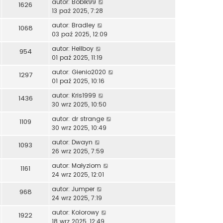
autor:
Bobik99
1626
13 paź 2025, 7:28
autor:
Bradley
1068
03 paź 2025, 12:09
autor:
Hellboy
954
01 paź 2025, 11:19
autor:
Gienio2020
1297
01 paź 2025, 10:16
autor:
Kris1999
1436
30 wrz 2025, 10:50
autor:
dr strange
1109
30 wrz 2025, 10:49
autor:
Dwayn
1093
26 wrz 2025, 7:59
autor:
Małyziom
1161
24 wrz 2025, 12:01
autor:
Jumper
968
24 wrz 2025, 7:19
autor:
Kolorowy
1922
18 wrz 2025, 12:49