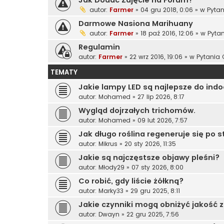
autor:
Farmer
»
04 gru 2018, 0:06
» w
Pytan
Darmowe Nasiona Marihuany
autor:
Farmer
»
18 paź 2016, 12:06
» w
Pyta
Regulamin
autor:
Farmer
»
22 wrz 2016, 19:06
» w
Pytania 
TEMATY
Jakie lampy LED są najlepsze do ind
autor:
Mohamed
»
27 lip 2026, 8:17
Wygląd dojrzałych trichomów.
autor:
Mohamed
»
09 lut 2026, 7:57
Jak długo roślina regeneruje się po s
autor:
Mikrus
»
20 sty 2026, 11:35
Jakie są najczęstsze objawy pleśni?
autor:
Młody29
»
07 sty 2026, 8:00
Co robić, gdy liście żółkną?
autor:
Marky33
»
29 gru 2025, 8:11
Jakie czynniki mogą obniżyć jakość 
autor:
Dwayn
»
22 gru 2025, 7:56