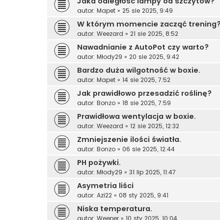
Jaka odległość lampy od szczytów?
autor:
Mapet
»
25 sie 2025, 9:49
W którym momencie zacząć trening
autor:
Weezard
»
21 sie 2025, 8:52
Nawadnianie z AutoPot czy warto?
autor:
Młody29
»
20 sie 2025, 9:42
Bardzo duża wilgotność w boxie.
autor:
Mapet
»
14 sie 2025, 7:52
Jak prawidłowo przesadzić roślinę?
autor:
Bonzo
»
18 sie 2025, 7:59
Prawidłowa wentylacja w boxie.
autor:
Weezard
»
12 sie 2025, 12:32
Zmniejszenie ilości światła.
autor:
Bonzo
»
06 sie 2025, 12:44
PH pożywki.
autor:
Młody29
»
31 lip 2025, 11:47
Asymetria liści
autor:
Azi22
»
08 sty 2025, 9:41
Niska temperatura.
autor:
Weeper
»
10 sty 2025, 10:04