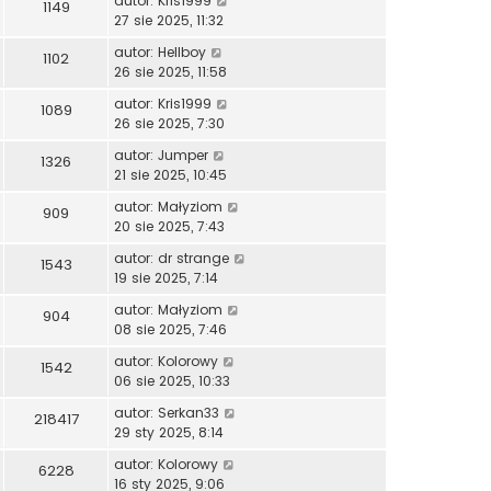
autor:
Kris1999
1149
27 sie 2025, 11:32
autor:
Hellboy
1102
26 sie 2025, 11:58
autor:
Kris1999
1089
26 sie 2025, 7:30
autor:
Jumper
1326
21 sie 2025, 10:45
autor:
Małyziom
909
20 sie 2025, 7:43
autor:
dr strange
1543
19 sie 2025, 7:14
autor:
Małyziom
904
08 sie 2025, 7:46
autor:
Kolorowy
1542
06 sie 2025, 10:33
autor:
Serkan33
218417
29 sty 2025, 8:14
autor:
Kolorowy
6228
16 sty 2025, 9:06