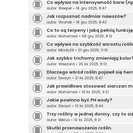
Co wpływa na intensywność barw (np
autor:
Weeper
»
16 gru 2025, 8:47
Jak rozpoznać nadmiar nawozów?
autor:
Wronek
»
16 gru 2025, 8:43
Co to są terpeny i jaką pełnią funkcj
autor:
Mohamed
»
08 gru 2025, 8:13
Co wpływa na szybkość wzrostu rośli
autor:
Młody29
»
01 gru 2025, 11:19
Jak szybko trichomy zmieniają kolor
autor:
Weezard
»
26 lis 2025, 8:01
Dlaczego wśród roślin pojawił się he
autor:
Dwayn
»
21 lis 2025, 8:47
Jak prawidłowo stosować siarczan 
autor:
Mohamed
»
19 lis 2025, 9:21
Jakie powinno być PH wody?
autor:
Dwayn
»
13 lis 2025, 8:44
Trzy rośliny w jednej donicy, czy to s
autor:
Mikrus
»
10 lis 2025, 8:21
Skutki przenawożenia roślin.