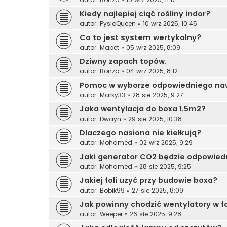
Kiedy najlepiej ciąć rośliny indor?
autor:
PysioQueen
»
10 wrz 2025, 10:45
Co to jest system wertykalny?
autor:
Mapet
»
05 wrz 2025, 8:09
Dziwny zapach topów.
autor:
Bonzo
»
04 wrz 2025, 8:12
Pomoc w wyborze odpowiedniego naw
autor:
Marky33
»
28 sie 2025, 9:27
Jaka wentylacja do boxa 1,5m2?
autor:
Dwayn
»
29 sie 2025, 10:38
Dlaczego nasiona nie kiełkują?
autor:
Mohamed
»
02 wrz 2025, 9:29
Jaki generator CO2 będzie odpowied
autor:
Mohamed
»
28 sie 2025, 9:25
Jakiej foli uzyć przy budowie boxa?
autor:
Bobik99
»
27 sie 2025, 8:09
Jak powinny chodzić wentylatory w f
autor:
Weeper
»
26 sie 2025, 9:28