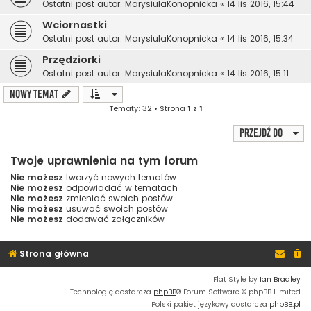
Ostatni post autor:
MarysiulaKonopnicka
«
14 lis 2016, 15:44
Wciornastki
Ostatni post autor:
MarysiulaKonopnicka
«
14 lis 2016, 15:34
Przędziorki
Ostatni post autor:
MarysiulaKonopnicka
«
14 lis 2016, 15:11
NOWY TEMAT
Tematy: 32 • Strona
1
z
1
Przejdź do
Twoje uprawnienia na tym forum
Nie możesz
tworzyć nowych tematów
Nie możesz
odpowiadać w tematach
Nie możesz
zmieniać swoich postów
Nie możesz
usuwać swoich postów
Nie możesz
dodawać załączników
Strona główna
Flat Style by
Ian Bradley
Technologię dostarcza
phpBB
® Forum Software © phpBB Limited
Polski pakiet językowy dostarcza
phpBB.pl