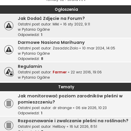
Ogłoszenia
Jak Dodać Zdjęcie na Forum?
Ostatni post autor:
Miki
«
16 sty 2022, 9:11
w
Pytania Ogólne
Odpowiedzi:
1
Darmowe Nasiona Marihuany
Ostatni post autor:
ZasadzicZiolo
«
10 mar 2024, 14:05
w
Pytania Ogólne
Odpowiedzi:
8
Regulamin
Ostatni post autor:
Farmer
«
22 wrz 2016, 19:06
w
Pytania Ogólne
Tematy
Jak monitorować poziom zarodników pleśni w
pomieszczeniu?
Ostatni post autor:
dr strange
«
06 sie 2026, 10:23
Odpowiedzi:
1
Rozpoznawanie i zwalczanie pleśni na roślinach?
Ostatni post autor:
Hellboy
«
16 lut 2026, 8:51