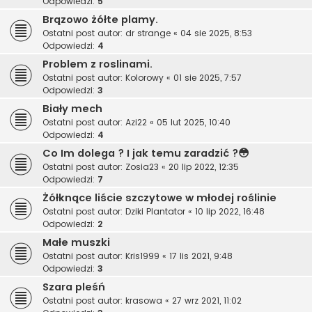
Odpowiedzi:
5
Brązowo żółte plamy.
Ostatni post autor:
dr strange
«
04 sie 2025, 8:53
Odpowiedzi:
4
Problem z roslinami.
Ostatni post autor:
Kolorowy
«
01 sie 2025, 7:57
Odpowiedzi:
3
Biały mech
Ostatni post autor:
Azi22
«
05 lut 2025, 10:40
Odpowiedzi:
4
Co Im dolega ? I jak temu zaradzić ?😳
Ostatni post autor:
Zosia23
«
20 lip 2022, 12:35
Odpowiedzi:
7
Żółknące liście szczytowe w młodej roślinie
Ostatni post autor:
Dziki Plantator
«
10 lip 2022, 16:48
Odpowiedzi:
2
Małe muszki
Ostatni post autor:
Kris1999
«
17 lis 2021, 9:48
Odpowiedzi:
3
Szara pleśń
Ostatni post autor:
krasowa
«
27 wrz 2021, 11:02