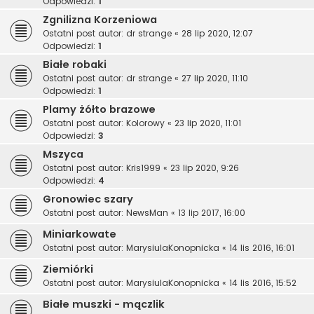
Odpowiedzi:
1
Zgnilizna Korzeniowa
Ostatni post autor:
dr strange
«
28 lip 2020, 12:07
Odpowiedzi:
1
Białe robaki
Ostatni post autor:
dr strange
«
27 lip 2020, 11:10
Odpowiedzi:
1
Plamy żółto brazowe
Ostatni post autor:
Kolorowy
«
23 lip 2020, 11:01
Odpowiedzi:
3
Mszyca
Ostatni post autor:
Kris1999
«
23 lip 2020, 9:26
Odpowiedzi:
4
Gronowiec szary
Ostatni post autor:
NewsMan
«
13 lip 2017, 16:00
Miniarkowate
Ostatni post autor:
MarysiulaKonopnicka
«
14 lis 2016, 16:01
Ziemiórki
Ostatni post autor:
MarysiulaKonopnicka
«
14 lis 2016, 15:52
Białe muszki - mączlik