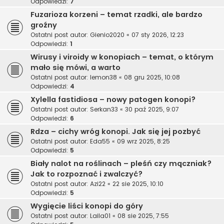
Odpowiedzi:
7
Fuzarioza korzeni – temat rzadki, ale bardzo
groźny
Ostatni post autor:
Gienio2020
«
07 sty 2026, 12:23
Odpowiedzi:
1
Wirusy i viroidy w konopiach – temat, o którym
mało się mówi, a warto
Ostatni post autor:
lemon38
«
08 gru 2025, 10:08
Odpowiedzi:
4
Xylella fastidiosa – nowy patogen konopi?
Ostatni post autor:
Serkan33
«
30 paź 2025, 9:07
Odpowiedzi:
6
Rdza – cichy wróg konopi. Jak się jej pozbyć
Ostatni post autor:
Eda55
«
09 wrz 2025, 8:25
Odpowiedzi:
5
Biały nalot na roślinach – pleśń czy mączniak?
Jak to rozpoznać i zwalczyć?
Ostatni post autor:
Azi22
«
22 sie 2025, 10:10
Odpowiedzi:
5
Wygięcie liści konopi do góry
Ostatni post autor:
Laila01
«
08 sie 2025, 7:55