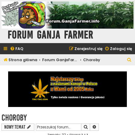
Forum Ganja Farmer
FAQ
Zarejestruj się
Zaloguj się
S
Strona główna
Forum GanjaFarmer - Uprawa i Hodowla
Choroby
z
u
k
a
j
Choroby
Szukaj
Wyszukiwanie zaawa
NOWY TEMAT
Tematy: 32 • Strona
1
z
1