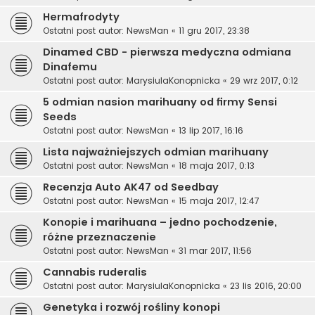
Hermafrodyty
Ostatni post autor:
NewsMan
«
11 gru 2017, 23:38
Dinamed CBD - pierwsza medyczna odmiana
Dinafemu
Ostatni post autor:
MarysiulaKonopnicka
«
29 wrz 2017, 0:12
5 odmian nasion marihuany od firmy Sensi
Seeds
Ostatni post autor:
NewsMan
«
13 lip 2017, 16:16
Lista najważniejszych odmian marihuany
Ostatni post autor:
NewsMan
«
18 maja 2017, 0:13
Recenzja Auto AK47 od Seedbay
Ostatni post autor:
NewsMan
«
15 maja 2017, 12:47
Konopie i marihuana – jedno pochodzenie,
różne przeznaczenie
Ostatni post autor:
NewsMan
«
31 mar 2017, 11:56
Cannabis ruderalis
Ostatni post autor:
MarysiulaKonopnicka
«
23 lis 2016, 20:00
Genetyka i rozwój rośliny konopi