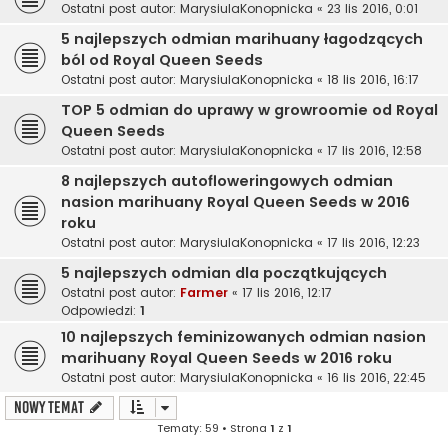
Ostatni post autor:
MarysiulaKonopnicka
«
23 lis 2016, 0:01
5 najlepszych odmian marihuany łagodzących
ból od Royal Queen Seeds
Ostatni post autor:
MarysiulaKonopnicka
«
18 lis 2016, 16:17
TOP 5 odmian do uprawy w growroomie od Royal
Queen Seeds
Ostatni post autor:
MarysiulaKonopnicka
«
17 lis 2016, 12:58
8 najlepszych autofloweringowych odmian
nasion marihuany Royal Queen Seeds w 2016
roku
Ostatni post autor:
MarysiulaKonopnicka
«
17 lis 2016, 12:23
5 najlepszych odmian dla początkujących
Ostatni post autor:
Farmer
«
17 lis 2016, 12:17
Odpowiedzi:
1
10 najlepszych feminizowanych odmian nasion
marihuany Royal Queen Seeds w 2016 roku
Ostatni post autor:
MarysiulaKonopnicka
«
16 lis 2016, 22:45
NOWY TEMAT
Tematy: 59 • Strona
1
z
1