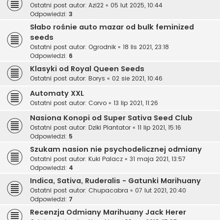
Ostatni post autor:
Azi22
«
05 lut 2025, 10:44
Odpowiedzi:
3
Słabo rośnie auto mazar od bulk feminized
seeds
Ostatni post autor:
Ogrodnik
«
18 lis 2021, 23:18
Odpowiedzi:
6
Klasyki od Royal Queen Seeds
Ostatni post autor:
Borys
«
02 sie 2021, 10:46
Automaty XXL
Ostatni post autor:
Corvo
«
13 lip 2021, 11:26
Nasiona Konopi od Super Sativa Seed Club
Ostatni post autor:
Dziki Plantator
«
11 lip 2021, 15:16
Odpowiedzi:
5
Szukam nasion nie psychodelicznej odmiany
Ostatni post autor:
Kuki Palacz
«
31 maja 2021, 13:57
Odpowiedzi:
4
Indica, Sativa, Ruderalis - Gatunki Marihuany
Ostatni post autor:
Chupacabra
«
07 lut 2021, 20:40
Odpowiedzi:
7
Recenzja Odmiany Marihuany Jack Herer