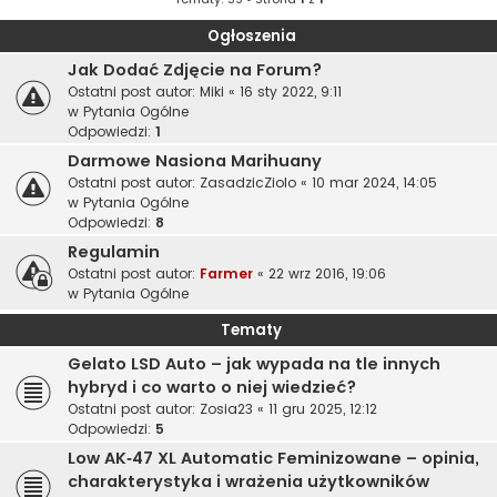
Ogłoszenia
Jak Dodać Zdjęcie na Forum?
Ostatni post autor:
Miki
«
16 sty 2022, 9:11
w
Pytania Ogólne
Odpowiedzi:
1
Darmowe Nasiona Marihuany
Ostatni post autor:
ZasadzicZiolo
«
10 mar 2024, 14:05
w
Pytania Ogólne
Odpowiedzi:
8
Regulamin
Ostatni post autor:
Farmer
«
22 wrz 2016, 19:06
w
Pytania Ogólne
Tematy
Gelato LSD Auto – jak wypada na tle innych
hybryd i co warto o niej wiedzieć?
Ostatni post autor:
Zosia23
«
11 gru 2025, 12:12
Odpowiedzi:
5
Low AK‑47 XL Automatic Feminizowane – opinia,
charakterystyka i wrażenia użytkowników