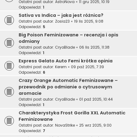
Ostatni post autor:
AstroNova
«
11 gru 2025, 10:19
Odpowiedzi:
1
Sativa vs Indica – jaka jest różnica?
Ostatni post autor:
Zosia23
«
19 lis 2025, 9:08
Odpowiedzi:
5
Big Poison Feminizowane – recenzja i opis
odmiany
Ostatni post autor:
CryoBlade
«
06 lis 2025, 11:38
Odpowiedzi:
1
Express Gelato Auto Femi krótka opinia
Ostatni post autor:
Kerem
«
09 paź 2025, 7:39
Odpowiedzi:
6
Crazy Orange Automatic Feminizowane –
przewodnik po odmianie o cytrusowym
aromacie
Ostatni post autor:
CryoBlade
«
01 paź 2025, 10:44
Odpowiedzi:
1
Charakterystyka Frost Gorilla XXL Automatic
Feminizowane
Ostatni post autor:
NovaStrike
«
25 wrz 2025, 9:00
Odpowiedzi:
7