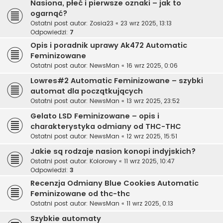
Nasiona, płeć i pierwsze oznaki – jak to
ogarnąć?
Ostatni post autor:
Zosia23
«
23 wrz 2025, 13:13
Odpowiedzi:
7
Opis i poradnik uprawy Ak472 Automatic
Feminizowane
Ostatni post autor:
NewsMan
«
16 wrz 2025, 0:06
Lowres#2 Automatic Feminizowane – szybki
automat dla początkujących
Ostatni post autor:
NewsMan
«
13 wrz 2025, 23:52
Gelato LSD Feminizowane – opis i
charakterystyka odmiany od THC-THC
Ostatni post autor:
NewsMan
«
12 wrz 2025, 15:51
Jakie są rodzaje nasion konopi indyjskich?
Ostatni post autor:
Kolorowy
«
11 wrz 2025, 10:47
Odpowiedzi:
3
Recenzja Odmiany Blue Cookies Automatic
Feminizowane od thc-thc
Ostatni post autor:
NewsMan
«
11 wrz 2025, 0:13
Szybkie automaty