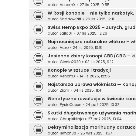
autor:
VenomX
»
27 lis 2025, 9:55
W Rosji konopie – nie tylko narkotyk, 
autor:
ShadowRift
»
26 lis 2025, 12:11
Swiss Hemp Expo 2025 – Zurych, grudz
autor:
Laila01
»
07 lis 2025, 12:26
Najmocniejsze naturalne włókno – w
autor:
Vexo
»
24 lis 2025, 13:15
Jesienne zbiory konopi CBD/CBG – kied
autor:
Gienio2020
»
03 lis 2025, 9:12
Konopie w sztuce i tradycji
autor:
VenomX
»
14 lis 2025, 12:55
Najstarsza uprawa włóknista — Kono
autor:
Ziom
»
04 lis 2025, 11:41
Genetyczna rewolucja w świecie kon
autor:
PysioQueen
»
24 paź 2025, 10:32
Skutki długotrwałego używania marih
autor:
ChrupkiNinja
»
27 paź 2025, 13:04
Dekryminalizacja marihuany odrzuc
autor:
lemon38
»
25 wrz 2025, 11:57