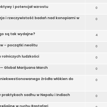
ktywy i potencjał wzrostu
0
ja i rzeczywistość badań nad konopiami w
0
go są tak wydajne?
4
w – początki neolitu
0
 rolniczych ludzkości
0
 — Global Marijuana March
0
 niekwestionowanego źródła włókien do
0
w praktykach sadhu w Nepalu i Indiach
0
ligijne w ruchu Rastafari