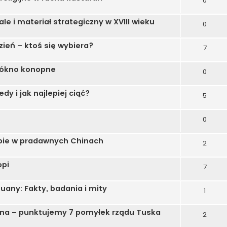
0
ale i materiał strategiczny w XVIII wieku
0
ień – ktoś się wybiera?
7
łókno konopne
0
y i jak najlepiej ciąć?
5
0
pie w pradawnych Chinach
2
opi
7
uany: Fakty, badania i mity
1
ona – punktujemy 7 pomyłek rządu Tuska
2