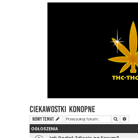
Ciekawostki Konopne
Szukaj
Wyszu
NOWY TEMAT
OGŁOSZENIA
Jak Dodać Zdjęcie na Forum?