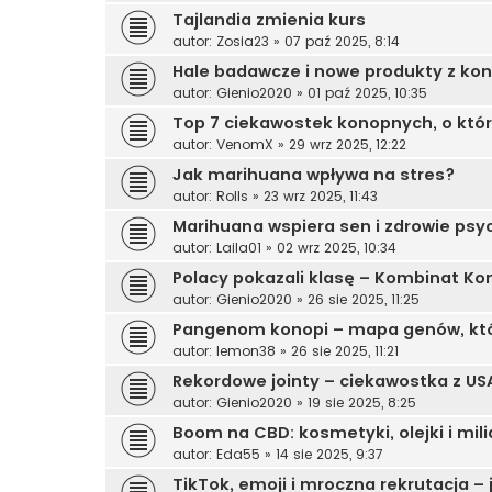
Tajlandia zmienia kurs
autor:
Zosia23
»
07 paź 2025, 8:14
Hale badawcze i nowe produkty z kon
autor:
Gienio2020
»
01 paź 2025, 10:35
Top 7 ciekawostek konopnych, o któr
autor:
VenomX
»
29 wrz 2025, 12:22
Jak marihuana wpływa na stres?
autor:
Rolls
»
23 wrz 2025, 11:43
Marihuana wspiera sen i zdrowie psy
autor:
Laila01
»
02 wrz 2025, 10:34
Polacy pokazali klasę – Kombinat Ko
autor:
Gienio2020
»
26 sie 2025, 11:25
Pangenom konopi – mapa genów, któr
autor:
lemon38
»
26 sie 2025, 11:21
Rekordowe jointy – ciekawostka z US
autor:
Gienio2020
»
19 sie 2025, 8:25
Boom na CBD: kosmetyki, olejki i mil
autor:
Eda55
»
14 sie 2025, 9:37
TikTok, emoji i mroczna rekrutacja – 