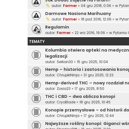
autor:
Farmer
»
04 gru 2018, 0:06
» w
Pytan
Darmowe Nasiona Marihuany
autor:
Farmer
»
18 paź 2016, 12:06
» w
Pyta
Regulamin
autor:
Farmer
»
22 wrz 2016, 19:06
» w
Pytania 
TEMATY
Kolumbia otwiera apteki na medyczne
legalizacji
autor:
Serkan33
»
15 gru 2025, 10:04
Hemp – historia i zastosowania kon
autor:
ChrupkiNinja
»
31 gru 2025, 12:23
Hemp-derived THC – nowy rozdział 
autor:
Zosia23
»
17 gru 2025, 8:50
THC i CBD – dwa oblicza konopi
autor:
CryoBlade
»
18 gru 2025, 10:45
Konopie przemysłowe – od historii d
autor:
ChrupkiNinja
»
17 gru 2025, 12:44
Najwyższe rośliny konopi: Giganci wś