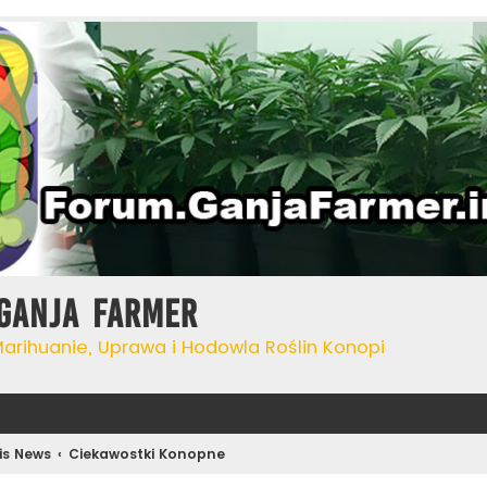
Ganja Farmer
Marihuanie, Uprawa i Hodowla Roślin Konopi
is News
Ciekawostki Konopne