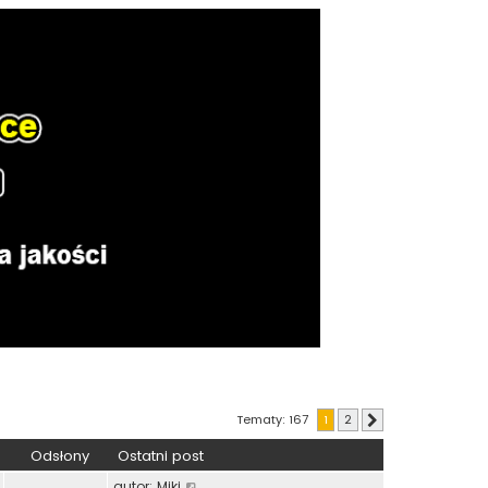
Tematy: 167
1
2
Następna
Odsłony
Ostatni post
autor:
Miki