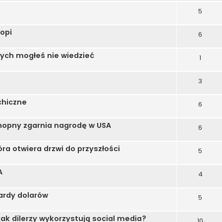
5
opi
6
ych mogłeś nie wiedzieć
1
3
chiczne
6
nopny zgarnia nagrodę w USA
6
a otwiera drzwi do przyszłości
5
A
4
iardy dolarów
5
jak dilerzy wykorzystują social media?
10