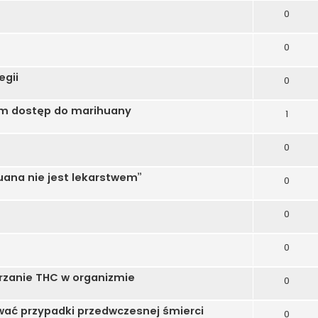
0
0
egii
0
m dostęp do marihuany
1
0
huana nie jest lekarstwem”
0
0
0
rzanie THC w organizmie
0
ać przypadki przedwczesnej śmierci
0