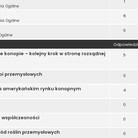
1
ia Ogólne
8
nia Ogólne
0
Ogólne
Odpowiedzi
 konopie – kolejny krok w stronę rozsądnej
5
opi przemysłowych
0
na amerykańskim rynku konopnym
4
0
o współczesności
0
ród roślin przemysłowych
0