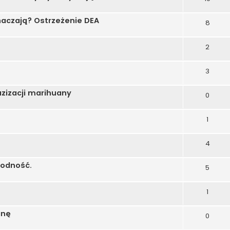
naczają? Ostrzeżenie DEA
8
2
3
azizacji marihuany
0
1
4
łodność.
5
1
anę
0