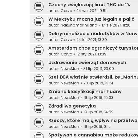
Czechy zwiększają limit THC do 1%
autor:
Corvo
»
24 wrz 2021, 9:51
W Meksyku można już legalnie palić
autor:
hakunamarihuana
»
17 sie 2021, 11:20
Dekryminalizacja narkotyków w Norw
autor:
Corvo
»
24 lut 2021, 13:30
Amsterdam chce ograniczyć turysto
autor:
Corvo
»
12 sty 2021, 13:39
Uzdrawianie zwierząt domowych
autor:
NewsMan
»
31 lip 2018, 23:00
Szef DEA właśnie stwierdził, że „Mari
autor:
NewsMan
»
20 lip 2018, 13:51
Zmiana klasyfikacji marihuany
autor:
NewsMan
»
19 lip 2018, 15:03
Zdradliwa genetyka
autor:
NewsMan
»
19 lip 2018, 14:59
Rzeczy, które mają wpływ na przetwa
autor:
NewsMan
»
19 lip 2018, 2:12
Spożywanie cannabisu może redukow