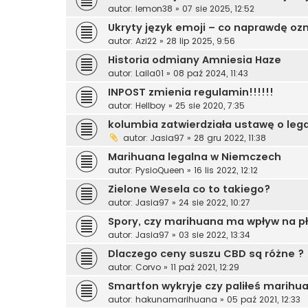
autor:
lemon38
»
07 sie 2025, 12:52
Ukryty język emoji – co naprawdę oz
autor:
Azi22
»
28 lip 2025, 9:56
Historia odmiany Amniesia Haze
autor:
Laila01
»
08 paź 2024, 11:43
INPOST zmienia regulamin!!!!!!
autor:
Hellboy
»
25 sie 2020, 7:35
kolumbia zatwierdziała ustawę o leg
autor:
Jasia97
»
28 gru 2022, 11:38
Marihuana legalna w Niemczech
autor:
PysioQueen
»
16 lis 2022, 12:12
Zielone Wesela co to takiego?
autor:
Jasia97
»
24 sie 2022, 10:27
Spory, czy marihuana ma wpływ na p
autor:
Jasia97
»
03 sie 2022, 13:34
Dlaczego ceny suszu CBD są różne ?
autor:
Corvo
»
11 paź 2021, 12:29
Smartfon wykryje czy paliłeś marihu
autor:
hakunamarihuana
»
05 paź 2021, 12:33