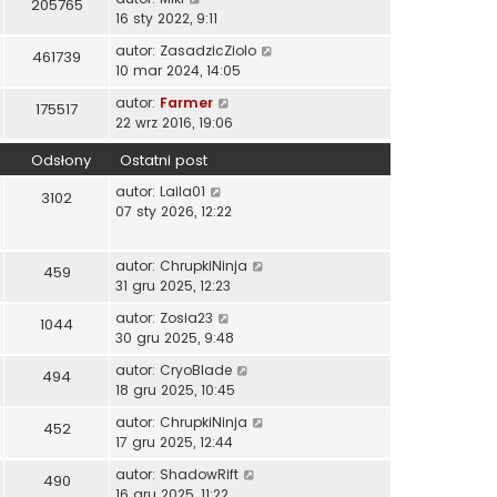
205765
16 sty 2022, 9:11
autor:
ZasadzicZiolo
461739
10 mar 2024, 14:05
autor:
Farmer
175517
22 wrz 2016, 19:06
Odsłony
Ostatni post
autor:
Laila01
3102
07 sty 2026, 12:22
autor:
ChrupkiNinja
459
31 gru 2025, 12:23
autor:
Zosia23
1044
30 gru 2025, 9:48
autor:
CryoBlade
494
18 gru 2025, 10:45
autor:
ChrupkiNinja
452
17 gru 2025, 12:44
autor:
ShadowRift
490
16 gru 2025, 11:22