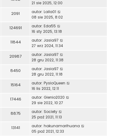
21 sie 2025, 12:00
autor:
Laila01
2091
08 sie 2025, 8:02
autor:
Eda55
124691
16 sty 2025, 13:18
autor:
Jasia97
11844
27 wrz 2024, 11:34
autor:
Jasia97
20987
28 gru 2022, 11:38
autor:
Jasia97
8450
28 gru 2022, 11:18
autor:
PysioQueen
15164
16 lis 2022, 12:11
autor:
Gienio2020
17446
29 sie 2022, 10:27
autor:
Society
8875
25 paź 2021, 11:13
autor:
hakunamarihuana
13141
05 paź 2021, 12:33