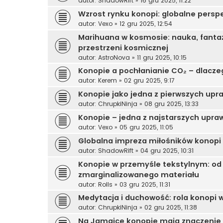
autor:
ShadowRift
»
16 gru 2025, 11:22
Wzrost rynku konopi: globalne perspe
autor:
Vexo
»
12 gru 2025, 12:54
Marihuana w kosmosie: nauka, fantaz
przestrzeni kosmicznej
autor:
AstroNova
»
11 gru 2025, 10:15
Konopie a pochłanianie CO₂ – dlacze
autor:
Kerem
»
02 gru 2025, 9:17
Konopie jako jedna z pierwszych upra
autor:
ChrupkiNinja
»
08 gru 2025, 13:33
Konopie – jedna z najstarszych upraw
autor:
Vexo
»
05 gru 2025, 11:05
Globalna impreza miłośników konopi
autor:
ShadowRift
»
04 gru 2025, 10:31
Konopie w przemyśle tekstylnym: od
zmarginalizowanego materiału
autor:
Rolls
»
03 gru 2025, 11:31
Medytacja i duchowość: rola konopi 
autor:
ChrupkiNinja
»
02 gru 2025, 11:38
Na Jamajce konopie mają znaczenie re