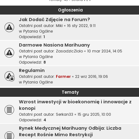
Ogłoszenia
Jak Dodać Zdjęcie na Forum?
Ostatni post autor:
Miki
«
16 sty 2022, 9:11
w
Pytania Ogólne
Odpowiedzi:
1
Darmowe Nasiona Marihuany
Ostatni post autor:
ZasadzicZiolo
«
10 mar 2024, 14:05
w
Pytania Ogólne
Odpowiedzi:
8
Regulamin
Ostatni post autor:
Farmer
«
22 wrz 2016, 19:06
w
Pytania Ogólne
Tematy
Wzrost inwestycji w bioekonomię i innowacje z
konopi
Ostatni post autor:
Serkan33
«
15 gru 2025, 10:00
Odpowiedzi:
4
Rynek Medycznej Marihuany Odbija: Liczba
Recept Rośnie Mimo Restrykcji