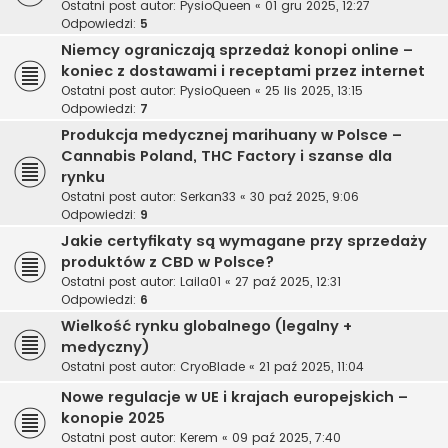
Ostatni post autor:
PysioQueen
«
01 gru 2025, 12:27
Odpowiedzi:
5
Niemcy ograniczają sprzedaż konopi online –
koniec z dostawami i receptami przez internet
Ostatni post autor:
PysioQueen
«
25 lis 2025, 13:15
Odpowiedzi:
7
Produkcja medycznej marihuany w Polsce –
Cannabis Poland, THC Factory i szanse dla
rynku
Ostatni post autor:
Serkan33
«
30 paź 2025, 9:06
Odpowiedzi:
9
Jakie certyfikaty są wymagane przy sprzedaży
produktów z CBD w Polsce?
Ostatni post autor:
Laila01
«
27 paź 2025, 12:31
Odpowiedzi:
6
Wielkość rynku globalnego (legalny +
medyczny)
Ostatni post autor:
CryoBlade
«
21 paź 2025, 11:04
Nowe regulacje w UE i krajach europejskich –
konopie 2025
Ostatni post autor:
Kerem
«
09 paź 2025, 7:40