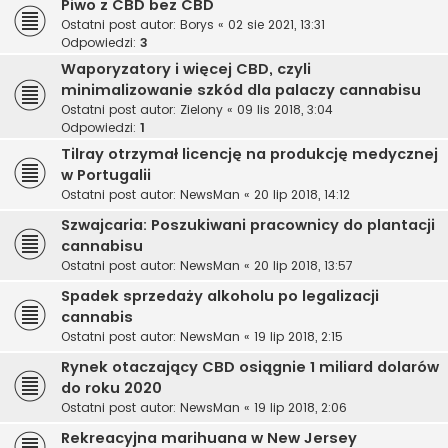
Piwo z CBD bez CBD
Ostatni post autor:
Borys
«
02 sie 2021, 13:31
Odpowiedzi:
3
Waporyzatory i więcej CBD, czyli
minimalizowanie szkód dla palaczy cannabisu
Ostatni post autor:
Zielony
«
09 lis 2018, 3:04
Odpowiedzi:
1
Tilray otrzymał licencję na produkcję medycznej
w Portugalii
Ostatni post autor:
NewsMan
«
20 lip 2018, 14:12
Szwajcaria: Poszukiwani pracownicy do plantacji
cannabisu
Ostatni post autor:
NewsMan
«
20 lip 2018, 13:57
Spadek sprzedaży alkoholu po legalizacji
cannabis
Ostatni post autor:
NewsMan
«
19 lip 2018, 2:15
Rynek otaczający CBD osiągnie 1 miliard dolarów
do roku 2020
Ostatni post autor:
NewsMan
«
19 lip 2018, 2:06
Rekreacyjna marihuana w New Jersey