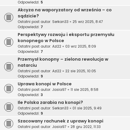
Odpowiedzi:
5
Akcyza na waporyzatory od września – co
sądzicie?
Ostatni post autor:
Serkan33
«
25 wrz 2025, 8:47
Odpowiedzi:
7
Perspektywy rozwoju i eksportu przemysłu
konopnego w Polsce
Ostatni post autor:
Azi22
«
03 wrz 2025, 8:09
Odpowiedzi:
7
Przemysł konopny – zielona rewolucja w
natarciu
Ostatni post autor:
Azi22
«
22 sie 2025, 10:05
Odpowiedzi:
9
Uprawa konopi w Polsce
Ostatni post autor:
Jasia97
«
11 sie 2025, 8:58
Odpowiedzi:
3
Ile Polska zarabia na konopi?
Ostatni post autor:
Serkan33
«
01 sie 2025, 9:49
Odpowiedzi:
9
Szacowany rachunek z uprawy konopi
Ostatni post autor:
Jasia97
«
28 gru 2022, 11:33