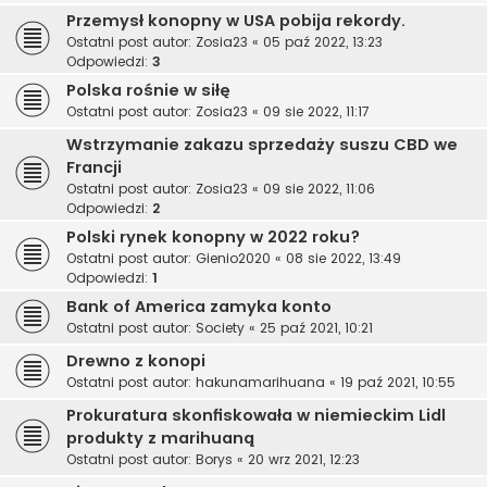
Przemysł konopny w USA pobija rekordy.
Ostatni post autor:
Zosia23
«
05 paź 2022, 13:23
Odpowiedzi:
3
Polska rośnie w siłę
Ostatni post autor:
Zosia23
«
09 sie 2022, 11:17
Wstrzymanie zakazu sprzedaży suszu CBD we
Francji
Ostatni post autor:
Zosia23
«
09 sie 2022, 11:06
Odpowiedzi:
2
Polski rynek konopny w 2022 roku?
Ostatni post autor:
Gienio2020
«
08 sie 2022, 13:49
Odpowiedzi:
1
Bank of America zamyka konto
Ostatni post autor:
Society
«
25 paź 2021, 10:21
Drewno z konopi
Ostatni post autor:
hakunamarihuana
«
19 paź 2021, 10:55
Prokuratura skonfiskowała w niemieckim Lidl
produkty z marihuaną
Ostatni post autor:
Borys
«
20 wrz 2021, 12:23