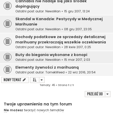
Cannabis nie nadaje się jako środek
dopingujący
Ostatni post autor:
NewsMan
«
15 gru 2017, 13:24
Skandal w Kanadzie: Pestycydy w Medycznej
Marihuanie
Ostatni post autor:
NewsMan
«
08 gru 2017, 23:05
Dochody podatkowe ze sprzedaży detalicznej
marihuany przekraczają wszelkie oczekiwania
Ostatni post autor:
NewsMan
«
28 kwie 2017, 0:25
Buty do biegania wykonane z konopi
Ostatni post autor:
NewsMan
«
15 mar 2017, 2:03
Elementy żywności z marihuaną
Ostatni post autor:
TomekWeed
«
22 wrz 2016, 20:54
NOWY TEMAT
Tematy: 45 • Strona
1
z
1
Przejdź do
Twoje uprawnienia na tym forum
Nie możesz
tworzyć nowych tematów