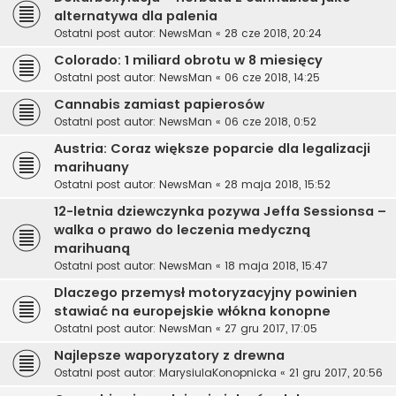
alternatywa dla palenia
Ostatni post autor:
NewsMan
«
28 cze 2018, 20:24
Colorado: 1 miliard obrotu w 8 miesięcy
Ostatni post autor:
NewsMan
«
06 cze 2018, 14:25
Cannabis zamiast papierosów
Ostatni post autor:
NewsMan
«
06 cze 2018, 0:52
Austria: Coraz większe poparcie dla legalizacji
marihuany
Ostatni post autor:
NewsMan
«
28 maja 2018, 15:52
12-letnia dziewczynka pozywa Jeffa Sessionsa –
walka o prawo do leczenia medyczną
marihuaną
Ostatni post autor:
NewsMan
«
18 maja 2018, 15:47
Dlaczego przemysł motoryzacyjny powinien
stawiać na europejskie włókna konopne
Ostatni post autor:
NewsMan
«
27 gru 2017, 17:05
Najlepsze waporyzatory z drewna
Ostatni post autor:
MarysiulaKonopnicka
«
21 gru 2017, 20:56