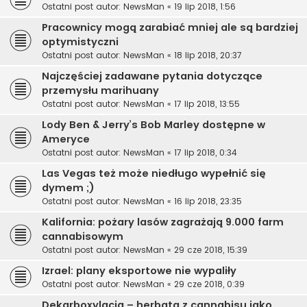
Ostatni post autor:
NewsMan
«
19 lip 2018, 1:56
Pracownicy mogą zarabiać mniej ale są bardziej
optymistyczni
Ostatni post autor:
NewsMan
«
18 lip 2018, 20:37
Najczęściej zadawane pytania dotyczące
przemysłu marihuany
Ostatni post autor:
NewsMan
«
17 lip 2018, 13:55
Lody Ben & Jerry’s Bob Marley dostępne w
Ameryce
Ostatni post autor:
NewsMan
«
17 lip 2018, 0:34
Las Vegas też może niedługo wypełnić się
dymem ;)
Ostatni post autor:
NewsMan
«
16 lip 2018, 23:35
Kalifornia: pożary lasów zagrażają 9.000 farm
cannabisowym
Ostatni post autor:
NewsMan
«
29 cze 2018, 15:39
Izrael: plany eksportowe nie wypaliły
Ostatni post autor:
NewsMan
«
29 cze 2018, 0:39
Dekarboxylacja – herbata z cannabisu jako