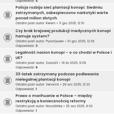
Odpowiedzi:
5
Policja rozbija sieć plantacji konopi. Siedmiu
zatrzymanych, zabezpieczono narkotyki warte
ponad milion złotych
Ostatni post autor:
Kerem
«
11 gru 2025, 12:10
Czy brak krajowej produkcji medycznych konopi
hamuje system?
Ostatni post autor:
PysioQueen
«
01 gru 2025, 12:29
Odpowiedzi:
3
Legalność nasion konopi – o co chodzi w Polsce i
UE?
Ostatni post autor:
Zosia23
«
19 lis 2025, 9:09
Odpowiedzi:
6
33-latek zatrzymany podczas podlewania
nielegalnej plantacji konopi
Ostatni post autor:
VenomX
«
29 wrz 2025, 12:23
Odpowiedzi:
1
Prawo o marihuanie w Polsce – między
restrykcją a koniecznością reformy
Ostatni post autor:
NovaStrike
«
25 wrz 2025, 9:03
Odpowiedzi:
1