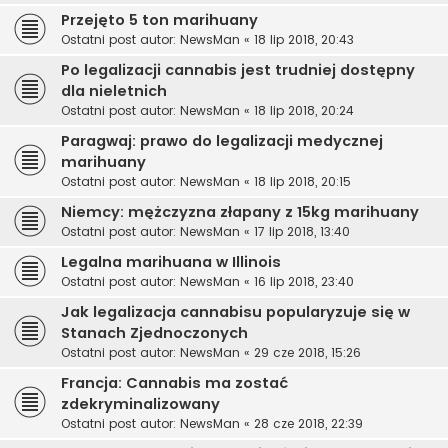
Przejęto 5 ton marihuany
Ostatni post autor:
NewsMan
«
18 lip 2018, 20:43
Po legalizacji cannabis jest trudniej dostępny
dla nieletnich
Ostatni post autor:
NewsMan
«
18 lip 2018, 20:24
Paragwaj: prawo do legalizacji medycznej
marihuany
Ostatni post autor:
NewsMan
«
18 lip 2018, 20:15
Niemcy: mężczyzna złapany z 15kg marihuany
Ostatni post autor:
NewsMan
«
17 lip 2018, 13:40
Legalna marihuana w Illinois
Ostatni post autor:
NewsMan
«
16 lip 2018, 23:40
Jak legalizacja cannabisu popularyzuje się w
Stanach Zjednoczonych
Ostatni post autor:
NewsMan
«
29 cze 2018, 15:26
Francja: Cannabis ma zostać
zdekryminalizowany
Ostatni post autor:
NewsMan
«
28 cze 2018, 22:39