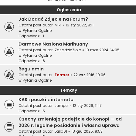
Ogłoszenia
Jak Dodać Zdjęcie na Forum?
Ostatni post autor:
Miki
«
16 sty 2022, 9:11
w
Pytania Ogólne
Odpowiedzi:
1
Darmowe Nasiona Marihuany
Ostatni post autor:
ZasadzicZiolo
«
10 mar 2024, 14:05
w
Pytania Ogólne
Odpowiedzi:
8
Regulamin
Ostatni post autor:
Farmer
«
22 wrz 2016, 19:06
w
Pytania Ogólne
Tematy
KAS i paczki z internetu.
Ostatni post autor:
Jumper
«
12 sty 2026, 11:17
Odpowiedzi:
5
Czechy zmieniają podejście do konopi — od
2026 r. legalne posiadanie i własna uprawa
Ostatni post autor:
Laila01
«
18 gru 2025, 9:53