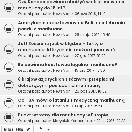
Czy Kanada powinna obniżyć wiek stosowania
marihuany do 18 lat?
Ostatni post autor:
NewsMan
«
06 cze 2018, 14:19
Amerykanin aresztowany na Bali po odebraniu
paczki z marihuaną
Ostatni post autor:
NewsMan
«
28 maja 2018, 15:49
Jeff Sessions jest w błędzie – fakty o
marihuanie, których nie można ignorować
Ostatni post autor:
NewsMan
«
27 gru 2017, 18:28
Ile powinna kosztować legalna marihuana?
Ostatni post autor:
NewsMan
«
15 gru 2017, 13:36
6 krajów azjatyckich z różnymi przepisami
dotyczącymi posiadania marihuany
Ostatni post autor:
NewsMan
«
26 paź 2017, 16:02
Co TSA mówi o lataniu z medyczną marihuaną
Ostatni post autor:
NewsMan
«
13 lip 2017, 15:51
Punkt wzrotny dla marihuany w Europie
Ostatni post autor:
MarysiulaKonopnicka
«
22 lis 2016, 22:33
NOWY TEMAT