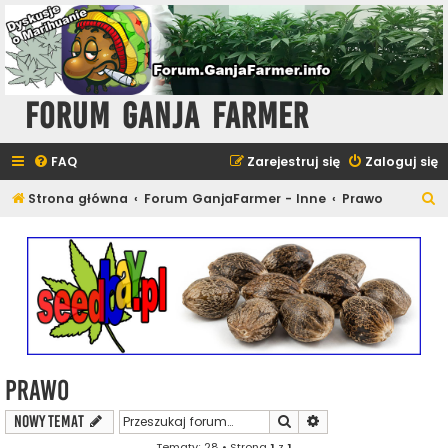
Forum Ganja Farmer
FAQ
Zarejestruj się
Zaloguj się
S
Strona główna
Forum GanjaFarmer - Inne
Prawo
z
u
k
a
j
Prawo
Szukaj
Wyszukiwanie zaawa
NOWY TEMAT
Tematy: 28 • Strona
1
z
1