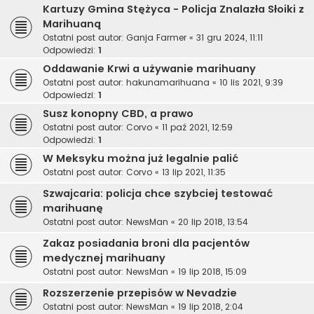
Kartuzy Gmina Stężyca - Policja Znalazła Słoiki z
Marihuaną
Ostatni post autor:
Ganja Farmer
«
31 gru 2024, 11:11
Odpowiedzi:
1
Oddawanie Krwi a używanie marihuany
Ostatni post autor:
hakunamarihuana
«
10 lis 2021, 9:39
Odpowiedzi:
1
Susz konopny CBD, a prawo
Ostatni post autor:
Corvo
«
11 paź 2021, 12:59
Odpowiedzi:
1
W Meksyku można już legalnie palić
Ostatni post autor:
Corvo
«
13 lip 2021, 11:35
Szwajcaria: policja chce szybciej testować
marihuanę
Ostatni post autor:
NewsMan
«
20 lip 2018, 13:54
Zakaz posiadania broni dla pacjentów
medycznej marihuany
Ostatni post autor:
NewsMan
«
19 lip 2018, 15:09
Rozszerzenie przepisów w Nevadzie
Ostatni post autor:
NewsMan
«
19 lip 2018, 2:04