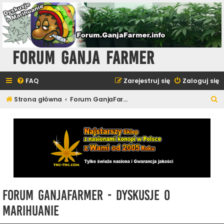
Forum Ganja Farmer
FAQ
Zarejestruj się
Zaloguj się
S
Strona główna
Forum GanjaFarmer - Dyskusje o Marihuanie
z
u
k
a
j
Forum GanjaFarmer - Dyskusje o
Marihuanie