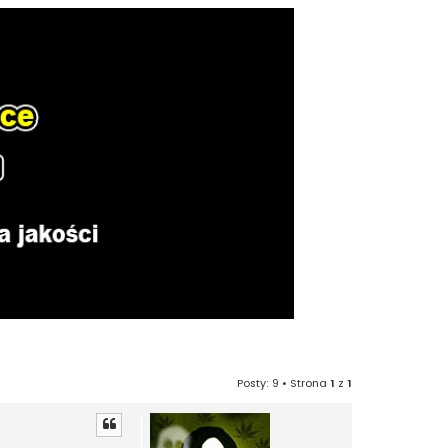
Posty: 9 • Strona
1
z
1