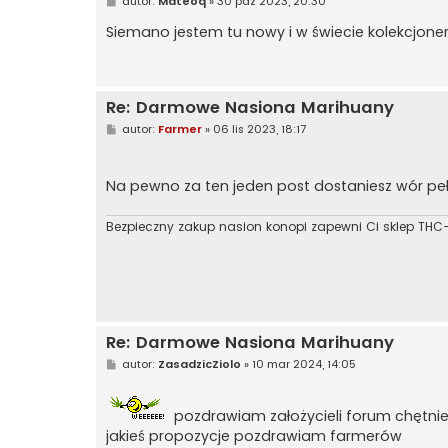
P
autor:
Mateoq
»
30 paź 2023, 20:30
o
s
Siemano jestem tu nowy i w świecie kolekcjon
t
Re: Darmowe Nasiona Marihuany
P
autor:
Farmer
»
06 lis 2023, 18:17
o
s
t
Na pewno za ten jeden post dostaniesz wór pe
Bezpieczny zakup nasion konopi zapewni Ci sklep THC-
Re: Darmowe Nasiona Marihuany
P
autor:
ZasadzicZiolo
»
10 mar 2024, 14:05
o
s
t
pozdrawiam założycieli forum chętnie 
jakieś propozycje pozdrawiam farmerów