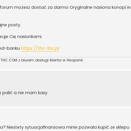
 forum możesz dostać za darmo Oryginalne nasiona konopi ind
jne posty.
ruje Cię nasionkami.
eed-banku
https://thc-thc.pl
THC.COM z biurem obsługi klienta w Hiszpanii.
ię palić a nie mam kasy
nka? Niestety sytuacjafinansowa minie pozwala kupić ze sklepu