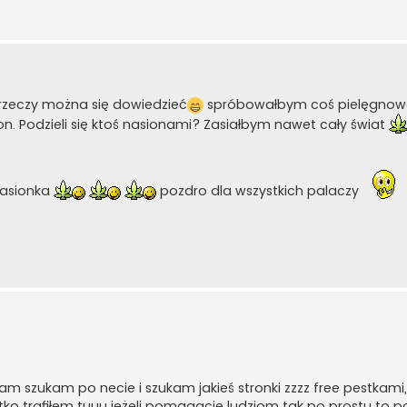
 rzeczy można się dowiedzieć
spróbowałbym coś pielęgnowa
. Podzieli się ktoś nasionami? Zasiałbym nawet cały świat
nasionka
pozdro dla wszystkich palaczy
szukam po necie i szukam jakieś stronki zzzz free pestkami
tko trafiłem tuuu jeżeli pomagacie ludziom tak po prostu to 