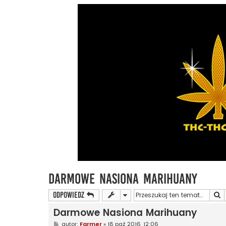
Darmowe Nasiona Marihuany
S
ODPOWIEDZ
Darmowe Nasiona Marihuany
P
autor:
Farmer
»
18 paź 2016, 12:06