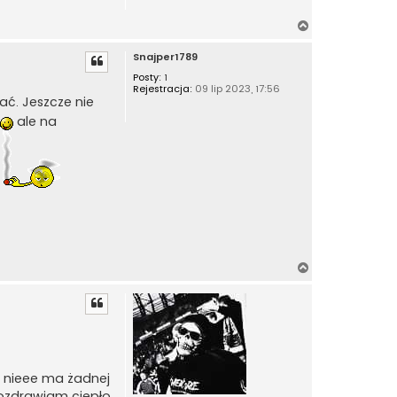
N
a
Snajper1789
g
ó
Posty:
1
Rejestracja:
09 lip 2023, 17:56
r
ć. Jeszcze nie
ę
ale na
N
a
g
ó
r
ę
, nieee ma żadnej
pozdrawiam ciepło