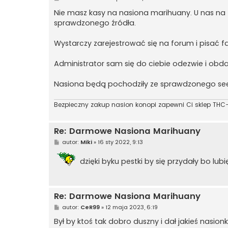
o
s
Nie masz kasy na nasiona marihuany. U nas na
t
sprawdzonego źródła.
Wystarczy zarejestrować się na forum i pisać fa
Administrator sam się do ciebie odezwie i obda
Nasiona będą pochodziły ze sprawdzonego s
Bezpieczny zakup nasion konopi zapewni Ci sklep THC-
Re: Darmowe Nasiona Marihuany
P
autor:
Miki
»
16 sty 2022, 9:13
o
s
dzięki byku pestki by się przydały bo lub
t
Re: Darmowe Nasiona Marihuany
P
autor:
CeR99
»
12 maja 2023, 6:19
o
s
Był by ktoś tak dobro duszny i dał jakieś nasio
t