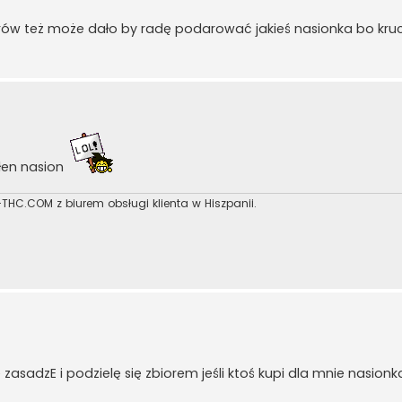
erów też może dało by radę podarować jakieś nasionka bo kru
łen nasion
THC.COM z biurem obsługi klienta w Hiszpanii.
zasadzE i podzielę się zbiorem jeśli ktoś kupi dla mnie nasio