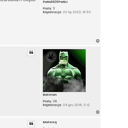
PaNd420PaNiJ
Posty:
3
Rejestracja:
20 lip 2023, 18:50
N
a
g
ó
r
ę
Batman
Posty:
38
Rejestracja:
04 gru 2018, 0:12
N
a
Mateoq
g
ó