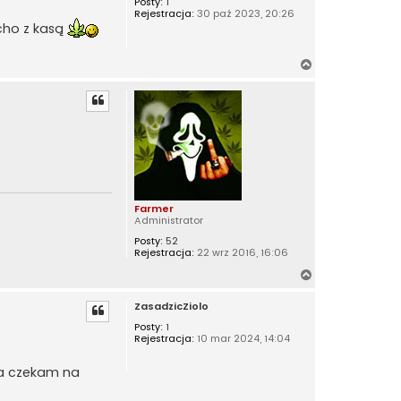
Posty:
1
Rejestracja:
30 paź 2023, 20:26
r
cho z kasą
ę
N
a
g
ó
r
ę
Farmer
Administrator
Posty:
52
Rejestracja:
22 wrz 2016, 16:06
N
a
ZasadzicZiolo
g
ó
Posty:
1
Rejestracja:
10 mar 2024, 14:04
r
ę
nka czekam na