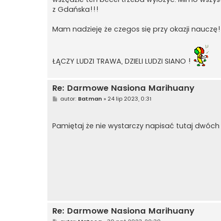
z Gdańska!!!
Mam nadzieję że czegos się przy okazji nauczę!
ŁĄCZY LUDZI TRAWA, DZIELI LUDZI SIANO !
Re: Darmowe Nasiona Marihuany
P
autor:
Batman
»
24 lip 2023, 0:31
o
s
t
Pamiętaj że nie wystarczy napisać tutaj dwóc
Re: Darmowe Nasiona Marihuany