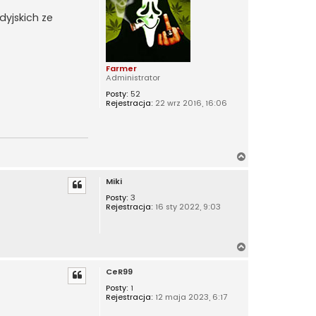
yjskich ze
Farmer
Administrator
Posty:
52
Rejestracja:
22 wrz 2016, 16:06
N
a
Miki
g
ó
Posty:
3
Rejestracja:
16 sty 2022, 9:03
r
ę
N
a
CeR99
g
ó
Posty:
1
Rejestracja:
12 maja 2023, 6:17
r
ę