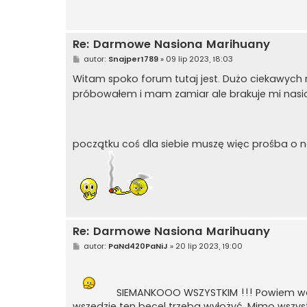
Re: Darmowe Nasiona Marihuany
P
autor:
Snajper1789
»
09 lip 2023, 18:03
o
s
Witam spoko forum tutaj jest. Dużo ciekawych
t
próbowałem i mam zamiar ale brakuje mi nasion
początku coś dla siebie muszę więc prośba o 
Re: Darmowe Nasiona Marihuany
P
autor:
PaNd420PaNiJ
»
20 lip 2023, 19:00
o
s
t
SIEMANKOOO WSZYSTKIM !!! Powiem wam 
wszędzie ten becel trzeba wyłożyć. Mimo wszys