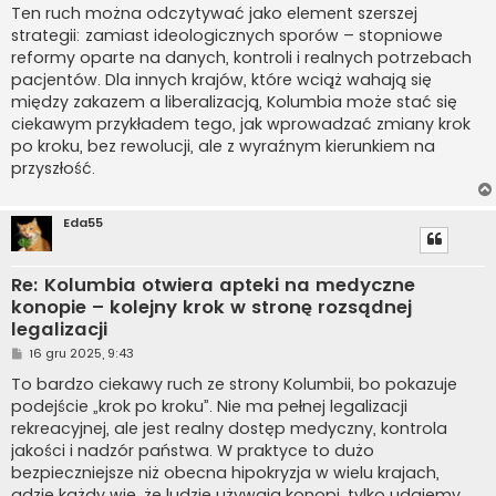
Ten ruch można odczytywać jako element szerszej
strategii: zamiast ideologicznych sporów – stopniowe
reformy oparte na danych, kontroli i realnych potrzebach
pacjentów. Dla innych krajów, które wciąż wahają się
między zakazem a liberalizacją, Kolumbia może stać się
ciekawym przykładem tego, jak wprowadzać zmiany krok
po kroku, bez rewolucji, ale z wyraźnym kierunkiem na
przyszłość.
Eda55
Re: Kolumbia otwiera apteki na medyczne
konopie – kolejny krok w stronę rozsądnej
legalizacji
P
16 gru 2025, 9:43
o
s
To bardzo ciekawy ruch ze strony Kolumbii, bo pokazuje
t
podejście „krok po kroku”. Nie ma pełnej legalizacji
rekreacyjnej, ale jest realny dostęp medyczny, kontrola
jakości i nadzór państwa. W praktyce to dużo
bezpieczniejsze niż obecna hipokryzja w wielu krajach,
gdzie każdy wie, że ludzie używają konopi, tylko udajemy,