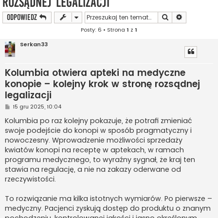
rozsądnej legalizacji
Szukaj
Wyszukiwan
ODPOWIEDZ
Posty: 6 • Strona
1
z
1
Serkan33
Kolumbia otwiera apteki na medyczne
konopie – kolejny krok w stronę rozsądnej
legalizacji
P
15 gru 2025, 10:04
o
s
Kolumbia po raz kolejny pokazuje, że potrafi zmieniać
t
swoje podejście do konopi w sposób pragmatyczny i
nowoczesny. Wprowadzenie możliwości sprzedaży
kwiatów konopi na receptę w aptekach, w ramach
programu medycznego, to wyraźny sygnał, że kraj ten
stawia na regulację, a nie na zakazy oderwane od
rzeczywistości.
To rozwiązanie ma kilka istotnych wymiarów. Po pierwsze –
medyczny. Pacjenci zyskują dostęp do produktu o znanym
pochodzeniu, kontrolowanej jakości i jasno określonym