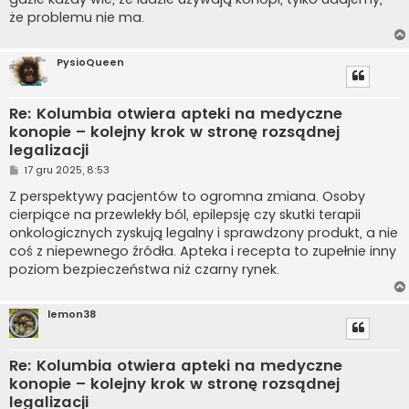
że problemu nie ma.
PysioQueen
Re: Kolumbia otwiera apteki na medyczne
konopie – kolejny krok w stronę rozsądnej
legalizacji
P
17 gru 2025, 8:53
o
s
Z perspektywy pacjentów to ogromna zmiana. Osoby
t
cierpiące na przewlekły ból, epilepsję czy skutki terapii
onkologicznych zyskują legalny i sprawdzony produkt, a nie
coś z niepewnego źródła. Apteka i recepta to zupełnie inny
poziom bezpieczeństwa niż czarny rynek.
lemon38
Re: Kolumbia otwiera apteki na medyczne
konopie – kolejny krok w stronę rozsądnej
legalizacji