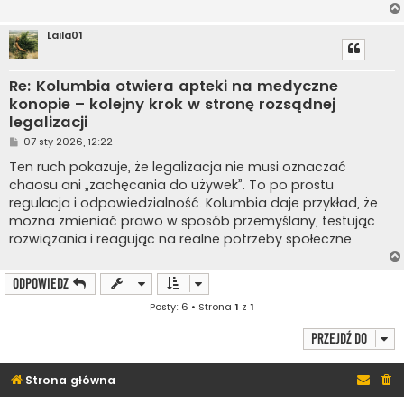
Laila01
Re: Kolumbia otwiera apteki na medyczne
konopie – kolejny krok w stronę rozsądnej
legalizacji
P
07 sty 2026, 12:22
o
s
Ten ruch pokazuje, że legalizacja nie musi oznaczać
t
chaosu ani „zachęcania do używek”. To po prostu
regulacja i odpowiedzialność. Kolumbia daje przykład, że
można zmieniać prawo w sposób przemyślany, testując
rozwiązania i reagując na realne potrzeby społeczne.
ODPOWIEDZ
Posty: 6 • Strona
1
z
1
Przejdź do
Strona główna