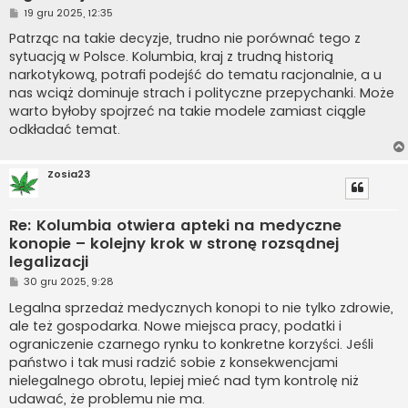
P
19 gru 2025, 12:35
o
s
Patrząc na takie decyzje, trudno nie porównać tego z
t
sytuacją w Polsce. Kolumbia, kraj z trudną historią
narkotykową, potrafi podejść do tematu racjonalnie, a u
nas wciąż dominuje strach i polityczne przepychanki. Może
warto byłoby spojrzeć na takie modele zamiast ciągle
odkładać temat.
Zosia23
Re: Kolumbia otwiera apteki na medyczne
konopie – kolejny krok w stronę rozsądnej
legalizacji
P
30 gru 2025, 9:28
o
s
Legalna sprzedaż medycznych konopi to nie tylko zdrowie,
t
ale też gospodarka. Nowe miejsca pracy, podatki i
ograniczenie czarnego rynku to konkretne korzyści. Jeśli
państwo i tak musi radzić sobie z konsekwencjami
nielegalnego obrotu, lepiej mieć nad tym kontrolę niż
udawać, że problemu nie ma.